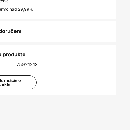
tenie
armo nad 29,99 €
 doručení
o produkte
7592121X
nformácie o
dukte