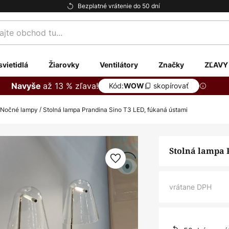
Bezplatné vrátenie do 50 dní
te
svietidlá
Žiarovky
Ventilátory
Značky
ZĽAVY
až 13 % zľava!
Navyše
Kód:
skopírovať
WOW
Nočné lampy
Stolná lampa Prandina Sino T3 LED, fúkaná ústami
Stolná lampa 
vrátane DPH