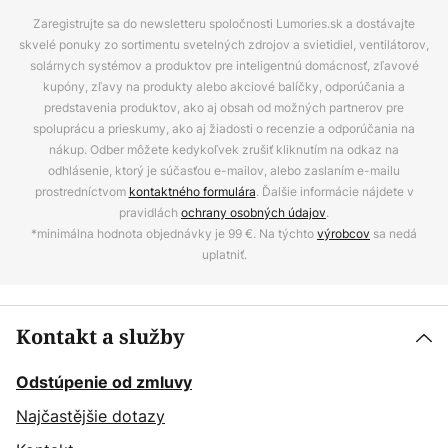
Zaregistrujte sa do newsletteru spoločnosti Lumories.sk a dostávajte
skvelé ponuky zo sortimentu svetelných zdrojov a svietidiel, ventilátorov,
solárnych systémov a produktov pre inteligentnú domácnosť, zľavové
kupóny, zľavy na produkty alebo akciové balíčky, odporúčania a
predstavenia produktov, ako aj obsah od možných partnerov pre
spoluprácu a prieskumy, ako aj žiadosti o recenzie a odporúčania na
nákup. Odber môžete kedykoľvek zrušiť kliknutím na odkaz na
odhlásenie, ktorý je súčasťou e-mailov, alebo zaslaním e-mailu
prostredníctvom
kontaktného formulára
. Ďalšie informácie nájdete v
pravidlách
ochrany osobných údajov
.
*minimálna hodnota objednávky je 99 €. Na týchto
výrobcov
sa nedá
uplatniť.
Kontakt a služby
Odstúpenie od zmluvy
Najčastějšie dotazy