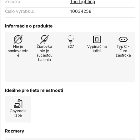
Značka
Trio Lighting
Číslo výrobku:
10034258
Informácie o produkte
Nie je
Žiarovka
E27
Vypínač na
Typ C -
stmievateľn
nie je
kábli
Euro
é
súčasťou
zástrčka
balenia
Ideálne pre tieto miestnosti
Obývacia
izba
Rozmery