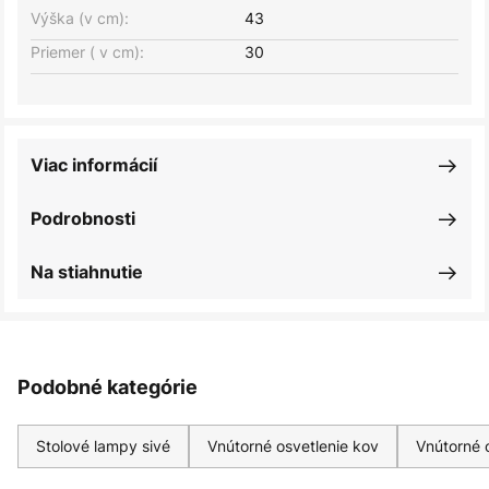
Výška (v cm):
43
Priemer ( v cm):
30
Viac informácií
Podrobnosti
Na stiahnutie
Podobné kategórie
Stolové lampy sivé
Vnútorné osvetlenie kov
Vnútorné o