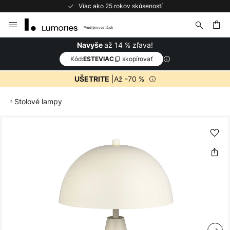
Viac ako 25 rokov skúseností
Skip
to
Content
ať
až 14 % zľava!
Navyše
Kód:
skopírovať
ESTEVIAC
|Až -70 %
UŠETRITE
Stolové lampy
Preskočiť
na
koniec
galérie
obrázkov