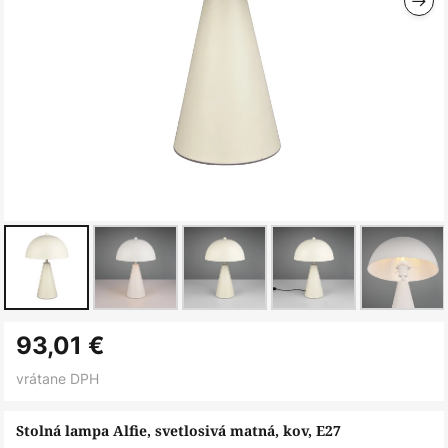
Preskočiť
93,01 €
na
začiatok
vrátane DPH
galérie
obrázkov
Stolná lampa Alfie, svetlosivá matná, kov, E27