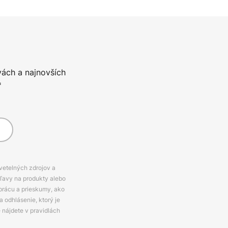
vách a najnovších
*
svetelných zdrojov a
zľavy na produkty alebo
prácu a prieskumy, ako
 odhlásenie, ktorý je
e nájdete v pravidlách