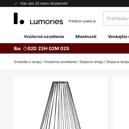
Skip
Viac ako 25 rokov skúseností
to
Prehľadávaj
Content
obchod
tu...
Vnútorné osvetlenie
Miestnosti
Vonkajšie 
Iba
02D 23H 02M 01S
Svietidla a lampy
Vnútorné osvetlenie
Stojacie lampy
Stojacia lamp
Preskočiť
na
koniec
galérie
obrázkov