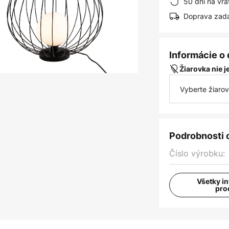
50 dní na vrá
Doprava zad
Informácie o
Žiarovka nie 
Vyberte žiaro
Podrobnosti 
Číslo výrobku:
Všetky i
pro