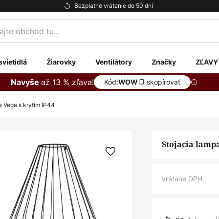
Bezplatné vrátenie do 50 dní
te
svietidlá
Žiarovky
Ventilátory
Značky
ZĽAVY
až 13 % zľava!
Navyše
Kód:
skopírovať
WOW
a Vega s krytím IP44
Stojacia lampa
vrátane DPH