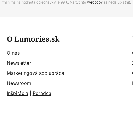
*minimálna hodnota objednávky je 99 €. Na týchto
výrobcov
sa nedá uplatniť.
O Lumories.sk
O nás
Newsletter
Marketingová spolupráca
Newsroom
Inšpirácia
|
Poradca