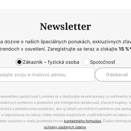
Newsletter
sa dozvie o našich špeciálnych ponukách, exkluzívnych zľa
trendoch v osvetlení. Zaregistrujte sa teraz a získajte
15
%
Zákazník – fyzická osoba
Spoločnosť
Odoberať
 newsletteru spoločnosti Lumories.sk a dostávajte skvelé ponuky zo sortimentu 
ov, solárnych systémov a produktov pre inteligentnú domácnosť, zľavové kupóny, 
rúčania a predstavenia produktov, ako aj obsah od možných partnerov pre spolu
ie a odporúčania na nákup. Odber môžete kedykoľvek zrušiť kliknutím na odkaz na
alebo zaslaním e-mailu prostredníctvom
kontaktného formulára
. Ďalšie informáci
ochrany osobných údajov
.