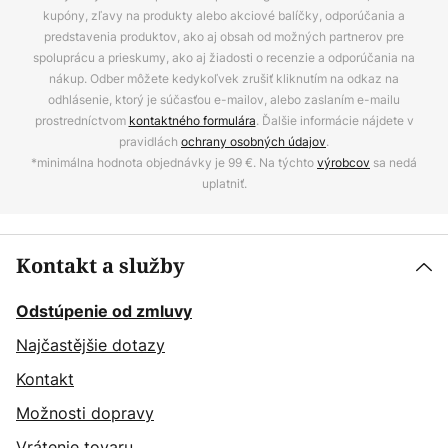
kupóny, zľavy na produkty alebo akciové balíčky, odporúčania a
predstavenia produktov, ako aj obsah od možných partnerov pre
spoluprácu a prieskumy, ako aj žiadosti o recenzie a odporúčania na
nákup. Odber môžete kedykoľvek zrušiť kliknutím na odkaz na
odhlásenie, ktorý je súčasťou e-mailov, alebo zaslaním e-mailu
prostredníctvom
kontaktného formulára
. Ďalšie informácie nájdete v
pravidlách
ochrany osobných údajov
.
*minimálna hodnota objednávky je 99 €. Na týchto
výrobcov
sa nedá
uplatniť.
Kontakt a služby
Odstúpenie od zmluvy
Najčastějšie dotazy
Kontakt
Možnosti dopravy
Vrátenie tovaru