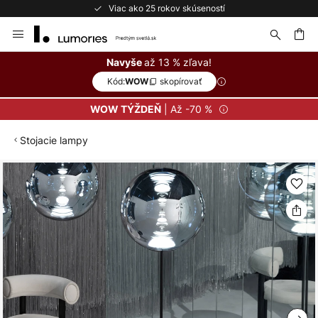
Viac ako 25 rokov skúseností
Skip
to
Content
ať
až 13 % zľava!
Navyše
Kód:
skopírovať
WOW
| Až -70 %
WOW TÝŽDEŇ
Stojacie lampy
Preskočiť
na
koniec
galérie
obrázkov