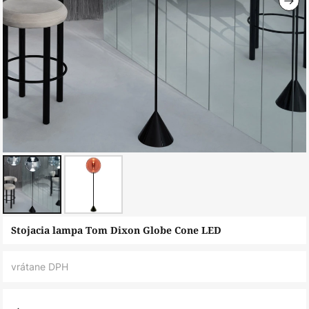
Preskočiť
Stojacia lampa Tom Dixon Globe Cone LED
na
začiatok
vrátane DPH
galérie
obrázkov