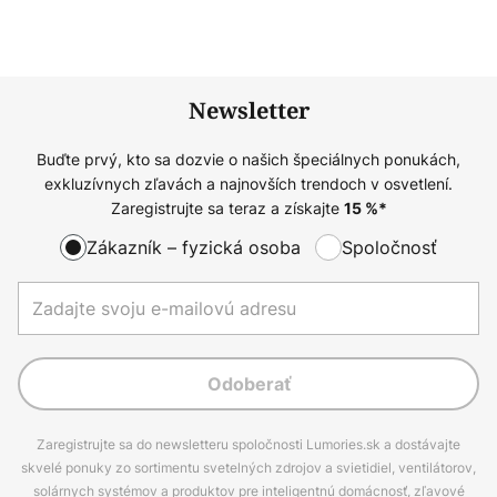
Newsletter
Buďte prvý, kto sa dozvie o našich špeciálnych ponukách,
exkluzívnych zľavách a najnovších trendoch v osvetlení.
Zaregistrujte sa teraz a získajte
15
%*
Zákazník – fyzická osoba
Spoločnosť
Odoberať
Zaregistrujte sa do newsletteru spoločnosti Lumories.sk a dostávajte
skvelé ponuky zo sortimentu svetelných zdrojov a svietidiel, ventilátorov,
solárnych systémov a produktov pre inteligentnú domácnosť, zľavové