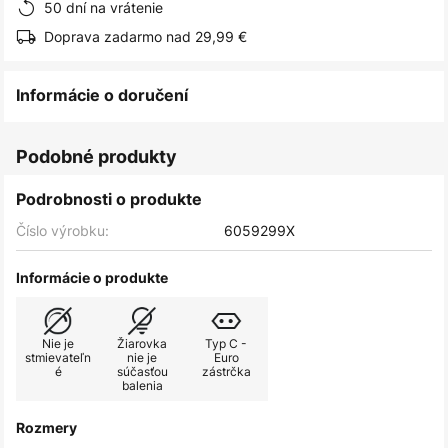
50 dní na vrátenie
Doprava zadarmo nad 29,99 €
Informácie o doručení
Podobné produkty
Podrobnosti o produkte
Číslo výrobku:
6059299X
Informácie o produkte
Nie je
Žiarovka
Typ C -
stmievateľn
nie je
Euro
é
súčasťou
zástrčka
balenia
Rozmery