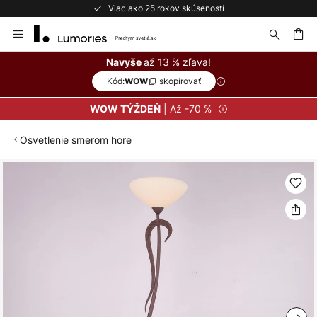
Viac ako 25 rokov skúseností
Skip
to
Content
ať
až 13 % zľava!
Navyše
Kód:
skopírovať
WOW
| Až -70 %
WOW TÝŽDEŇ
Osvetlenie smerom hore
Preskočiť
na
koniec
galérie
obrázkov