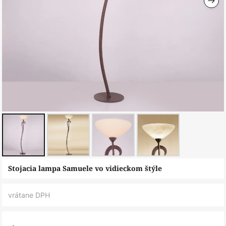
Preskočiť
Stojacia lampa Samuele vo vidieckom štýle
na
začiatok
vrátane DPH
galérie
obrázkov