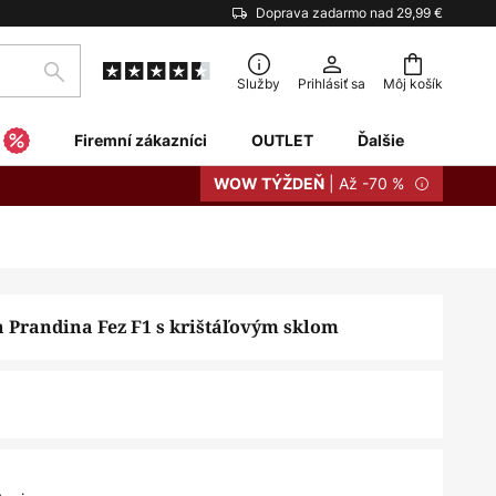
Doprava zadarmo nad 29,99 €
Hľadať
Služby
Prihlásiť sa
Môj košík
Firemní zákazníci
OUTLET
Ďalšie
| Až -70 %
WOW TÝŽDEŇ
a Prandina Fez F1 s krištáľovým sklom