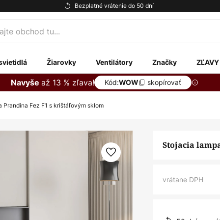
Bezplatné vrátenie do 50 dní
te
svietidlá
Žiarovky
Ventilátory
Značky
ZĽAVY
až 13 % zľava!
Navyše
Kód:
skopírovať
WOW
a Prandina Fez F1 s krištáľovým sklom
Stojacia lamp
vrátane DPH