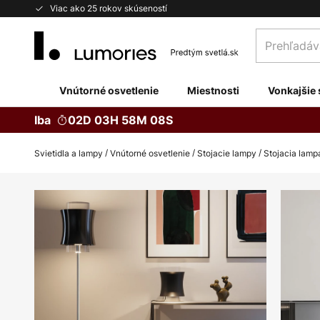
Skip
Viac ako 25 rokov skúseností
to
Prehľadávaj
Content
obchod
tu...
Vnútorné osvetlenie
Miestnosti
Vonkajšie 
Iba
02D 03H 58M 07S
Svietidla a lampy
Vnútorné osvetlenie
Stojacie lampy
Stojacia lamp
Preskočiť
na
koniec
galérie
obrázkov