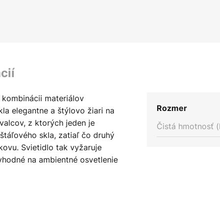
cií
 kombinácii materiálov
Rozmer
a elegantne a štýlovo žiari na
valcov, z ktorých jeden je
Čistá hmotnosť (
štáľového skla, zatiaľ čo druhý
ovu. Svietidlo tak vyžaruje
vhodné na ambientné osvetlenie
lových salónikoch alebo v
Vďaka svojej nenápadnej farbe a
ietidlo Fez jednoduché a
tegrovať do mnohých štýlov.