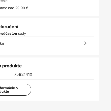
tenie
armo nad 29,99 €
 doručení
sady
je súčasťou
vku
o produkte
7592141X
nformácie o
dukte