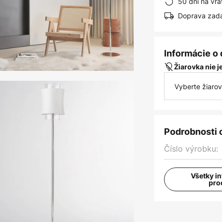
50 dní na vrá
Doprava zad
Informácie o
Žiarovka nie 
Vyberte žiaro
Podrobnosti 
Číslo výrobku:
Všetky i
pro