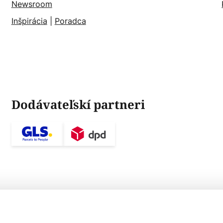
Newsroom
Inšpirácia
|
Poradca
Dodávateľskí partneri
táľovým sklom