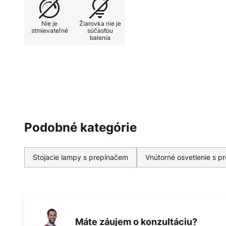
Taliansky výrobca svietidiel Pran
najmä vďaka svojim ručne fúkaným
Nie je
Žiarovka nie je
výtvory sa používajú najmä v hot
stmievateľné
súčasťou
balenia
reštauráciách, vilách, kanceláriác
ochranných známok spoločnosti Pr
rozpráva svoj vlastný "svetelný pr
Podobné kategórie
Stojacie lampy s prepínačem
Vnútorné osvetlenie s p
Máte záujem o konzultáciu?