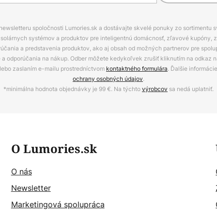
 newsletteru spoločnosti Lumories.sk a dostávajte skvelé ponuky zo sortimentu 
ov, solárnych systémov a produktov pre inteligentnú domácnosť, zľavové kupóny, 
rúčania a predstavenia produktov, ako aj obsah od možných partnerov pre spolu
ie a odporúčania na nákup. Odber môžete kedykoľvek zrušiť kliknutím na odkaz na
alebo zaslaním e-mailu prostredníctvom
kontaktného formulára
. Ďalšie informáci
ochrany osobných údajov
.
*minimálna hodnota objednávky je 99 €. Na týchto
výrobcov
sa nedá uplatniť.
O Lumories.sk
O nás
Newsletter
Marketingová spolupráca