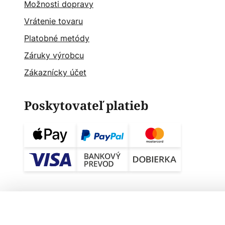
Možnosti dopravy
Vrátenie tovaru
Platobné metódy
Záruky výrobcu
Zákaznícky účet
Poskytovateľ platieb
Stojacia lampa Prandina Fez F1 s kriš