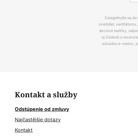
Zaregistrujte sa do
svietidiel, ventilátor
akciové balíčky, odpo
aj žiadosti o recenz
súčasťou e-mailov, 
Kontakt a služby
Odstúpenie od zmluvy
Najčastějšie dotazy
Kontakt