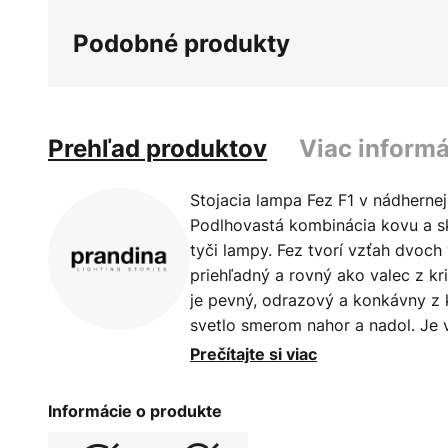
galérie
Podobné produkty
obrázkov
Prehľad produktov
Viac informá
Stojacia lampa Fez F1 v nádhernej
Podlhovastá kombinácia kovu a skl
tyči lampy. Fez tvorí vzťah dvoch 
priehľadný a rovný ako valec z kri
je pevný, odrazový a konkávny z k
svetlo smerom nahor a nadol. Je 
v rokovacích miestnostiach, hote
Prečítajte si viac
obytných a spacích priestoroch. 
jasnému dizajnovému jazyku je sv
Informácie o produkte
zároveň výrazné a dá sa ľahko in