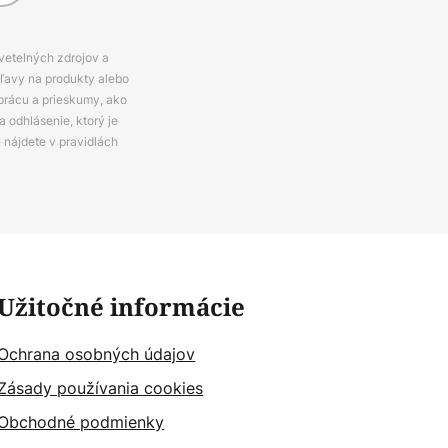
svetelných zdrojov a
zľavy na produkty alebo
prácu a prieskumy, ako
 odhlásenie, ktorý je
e nájdete v pravidlách
Užitočné informácie
Ochrana osobných údajov
Zásady používania cookies
Obchodné podmienky