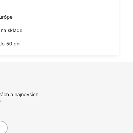
Európe
na sklade
do 50 dní
vách a najnovších
*