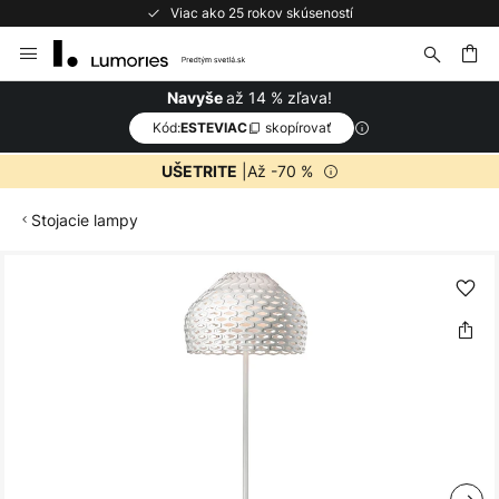
Viac ako 25 rokov skúseností
Skip
to
Content
ať
až 14 % zľava!
Navyše
Kód:
skopírovať
ESTEVIAC
|Až -70 %
UŠETRITE
Stojacie lampy
Preskočiť
na
koniec
galérie
obrázkov