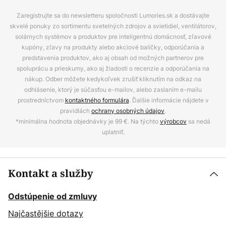
Zaregistrujte sa do newsletteru spoločnosti Lumories.sk a dostávajte
skvelé ponuky zo sortimentu svetelných zdrojov a svietidiel, ventilátorov,
solárnych systémov a produktov pre inteligentnú domácnosť, zľavové
kupóny, zľavy na produkty alebo akciové balíčky, odporúčania a
predstavenia produktov, ako aj obsah od možných partnerov pre
spoluprácu a prieskumy, ako aj žiadosti o recenzie a odporúčania na
nákup. Odber môžete kedykoľvek zrušiť kliknutím na odkaz na
odhlásenie, ktorý je súčasťou e-mailov, alebo zaslaním e-mailu
prostredníctvom
kontaktného formulára
. Ďalšie informácie nájdete v
pravidlách
ochrany osobných údajov
.
*minimálna hodnota objednávky je 99 €. Na týchto
výrobcov
sa nedá
uplatniť.
Kontakt a služby
Odstúpenie od zmluvy
Najčastějšie dotazy