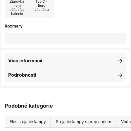
Žiarovka
Typ C -
nie je
Euro
súčasťou
zástrčka
balenia
Rozmery
Viac informácií
Podrobnosti
Podobné kategórie
Flos stojacie lampy
Stojacie lampy s prepínačem
Vnút