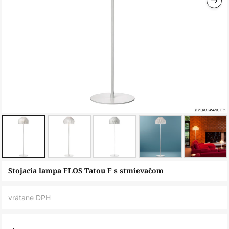
Preskočiť
Stojacia lampa FLOS Tatou F s stmievačom
na
začiatok
vrátane DPH
galérie
obrázkov