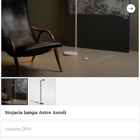
Preskočiť
Stojacia lampa Astro Ascoli
na
začiatok
vrátane DPH
galérie