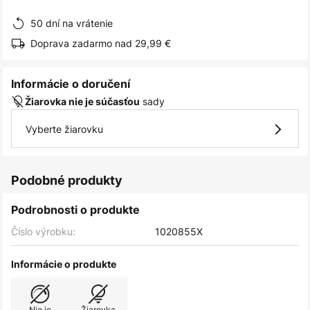
obrázkov
50 dní na vrátenie
Doprava zadarmo nad 29,99 €
Informácie o doručení
sady
Žiarovka nie je súčasťou
Vyberte žiarovku
Podobné produkty
Podrobnosti o produkte
Číslo výrobku:
1020855X
Informácie o produkte
Nie je
Žiarovka