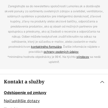
Zaregistrujte sa do newsletteru spoločnosti Lumories.sk a dostávajte
skvelé ponuky zo sortimentu svetelných zdrojov a svietidiel, ventilátorov,
solárnych systémov a produktov pre inteligentnú domácnosť, zľavové
kupóny, zľavy na produkty alebo akciové balíčky, odporúčania a
predstavenia produktov, ako aj obsah od možných partnerov pre
spoluprácu a prieskumy, ako aj žiadosti o recenzie a odporúčania na
nákup. Odber môžete kedykoľvek zrušiť kliknutím na odkaz na
odhlásenie, ktorý je súčasťou e-mailov, alebo zaslaním e-mailu
prostredníctvom
kontaktného formulára
. Ďalšie informácie nájdete v
pravidlách
ochrany osobných údajov
.
*minimálna hodnota objednávky je 99 €. Na týchto
výrobcov
sa nedá
uplatniť.
Kontakt a služby
Odstúpenie od zmluvy
Najčastějšie dotazy