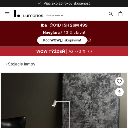
Viac ako 25 rokov skúseností
Skip
to
Content
ať
Iba
01D 15H 26M 49S
až 13 % zľava!
Navyše
Kód:
skopírovať
WOW
| Až -70 %
WOW TÝŽDEŇ
Stojacie lampy
Preskočiť
na
koniec
galérie
obrázkov