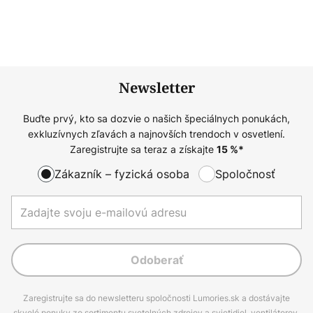
Newsletter
Buďte prvý, kto sa dozvie o našich špeciálnych ponukách,
exkluzívnych zľavách a najnovších trendoch v osvetlení.
Zaregistrujte sa teraz a získajte
15
%*
Zákazník – fyzická osoba
Spoločnosť
Odoberať
Zaregistrujte sa do newsletteru spoločnosti Lumories.sk a dostávajte
skvelé ponuky zo sortimentu svetelných zdrojov a svietidiel, ventilátorov,