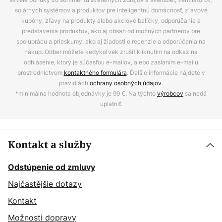
solárnych systémov a produktov pre inteligentnú domácnosť, zľavové
kupóny, zľavy na produkty alebo akciové balíčky, odporúčania a
predstavenia produktov, ako aj obsah od možných partnerov pre
spoluprácu a prieskumy, ako aj žiadosti o recenzie a odporúčania na
nákup. Odber môžete kedykoľvek zrušiť kliknutím na odkaz na
odhlásenie, ktorý je súčasťou e-mailov, alebo zaslaním e-mailu
prostredníctvom
kontaktného formulára
. Ďalšie informácie nájdete v
pravidlách
ochrany osobných údajov
.
*minimálna hodnota objednávky je 99 €. Na týchto
výrobcov
sa nedá
uplatniť.
Kontakt a služby
Odstúpenie od zmluvy
Najčastějšie dotazy
Kontakt
Možnosti dopravy