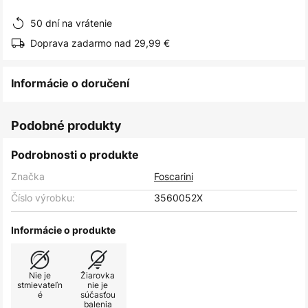
obrázkov
50 dní na vrátenie
Doprava zadarmo nad 29,99 €
Informácie o doručení
Podobné produkty
Podrobnosti o produkte
Značka
Foscarini
Číslo výrobku:
3560052X
Informácie o produkte
Nie je
Žiarovka
stmievateľn
nie je
é
súčasťou
balenia