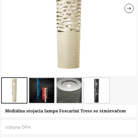
Preskočiť
Mediálna stojacia lampa Foscarini Tress so stmievačom
na
začiatok
vrátane DPH
galérie