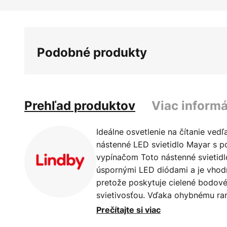
Preskočiť
na
začiatok
galérie
Podobné produkty
obrázkov
Prehľad produktov
Viac informá
Ideálne osvetlenie na čítanie ved
nástenné LED svietidlo Mayar s 
vypínačom Toto nástenné svietidl
úspornými LED diódami a je vhod
pretože poskytuje cielené bodové
svietivosťou. Vďaka ohybnému r
svetlo presne tam, kam potrebujet
Prečítajte si viac
sa dá plynule nastaviť. Vypínač n