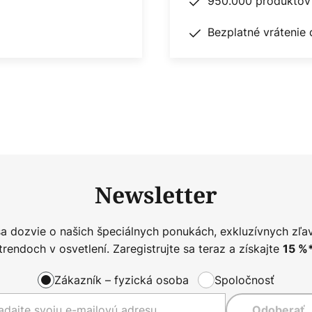
950.000 produktov 
Bezplatné vrátenie 
Newsletter
sa dozvie o našich špeciálnych ponukách, exkluzívnych zľa
trendoch v osvetlení. Zaregistrujte sa teraz a získajte
15
%
Zákazník – fyzická osoba
Spoločnosť
Odoberať