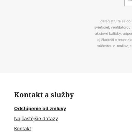
Zaregistrujte sa do
svietidiel, ventilátor
akciové balíčky, odpo
aj žiadosti o recenz
súčasťou e-mailov, 
Kontakt a služby
Odstúpenie od zmluvy
Najčastějšie dotazy
Kontakt