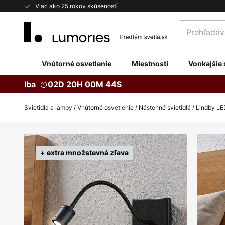
Skip
Viac ako 25 rokov skúseností
to
Prehľadávaj
Content
obchod
tu...
Vnútorné osvetlenie
Miestnosti
Vonkajšie 
Iba
02D 20H 00M 43S
Svietidla a lampy
Vnútorné osvetlenie
Nástenné svietidlá
Lindby LED
Preskočiť
na
+ extra množstevná zľava
koniec
galérie
obrázkov