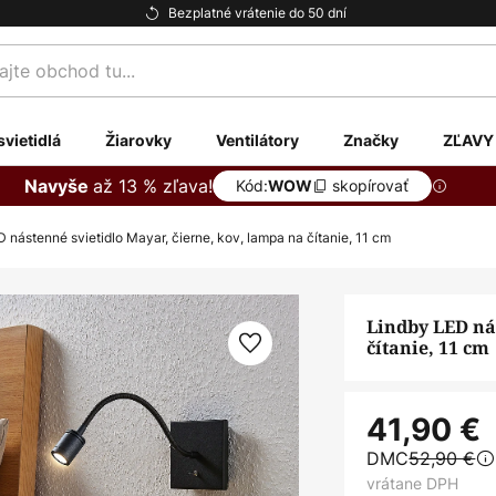
Bezplatné vrátenie do 50 dní
te
svietidlá
Žiarovky
Ventilátory
Značky
ZĽAVY
až 13 % zľava!
Navyše
Kód:
skopírovať
WOW
 nástenné svietidlo Mayar, čierne, kov, lampa na čítanie, 11 cm
Lindby LED ná
čítanie, 11 cm
41,90 €
DMC
52,90 €
vrátane DPH