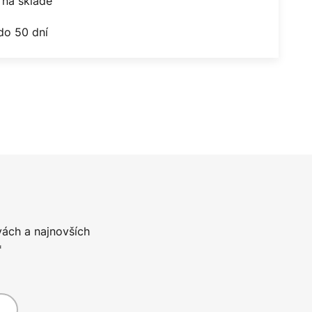
na sklade
do 50 dní
vách a najnovších
*