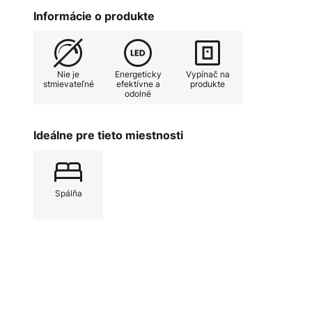
nachádza priamo na uhlovom ráme,
Informácie o produkte
jednoducho dosiahnuteľný. To spol
svietidla Mayar ideálne nástenné 
dosahu postele alebo pohovky. Zís
Nie je
Energeticky
Vypínač na
večerné čítanie v uvoľnenej atmos
stmievateľné
efektívne a
produkte
odolné
Ideálne pre tieto miestnosti
Spálňa