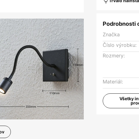
Trvalo nainšt
Podrobnosti 
Značka
Číslo výrobku:
Rozmery:
Materiál:
Všetky i
pro
ov