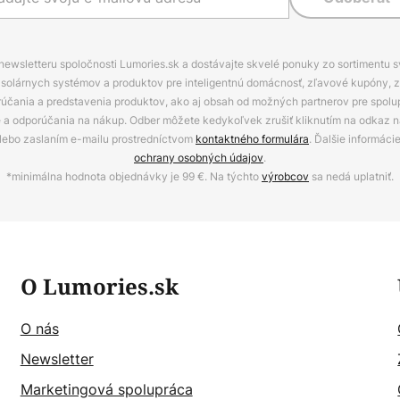
 newsletteru spoločnosti Lumories.sk a dostávajte skvelé ponuky zo sortimentu 
ov, solárnych systémov a produktov pre inteligentnú domácnosť, zľavové kupóny, 
rúčania a predstavenia produktov, ako aj obsah od možných partnerov pre spolu
ie a odporúčania na nákup. Odber môžete kedykoľvek zrušiť kliknutím na odkaz na
alebo zaslaním e-mailu prostredníctvom
kontaktného formulára
. Ďalšie informáci
ochrany osobných údajov
.
*minimálna hodnota objednávky je 99 €. Na týchto
výrobcov
sa nedá uplatniť.
O Lumories.sk
O nás
Newsletter
Marketingová spolupráca