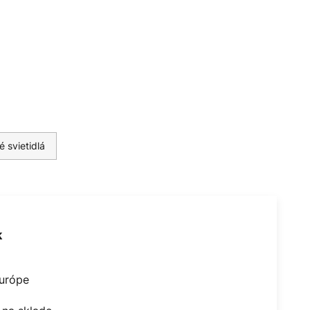
 svietidlá
k
Európe