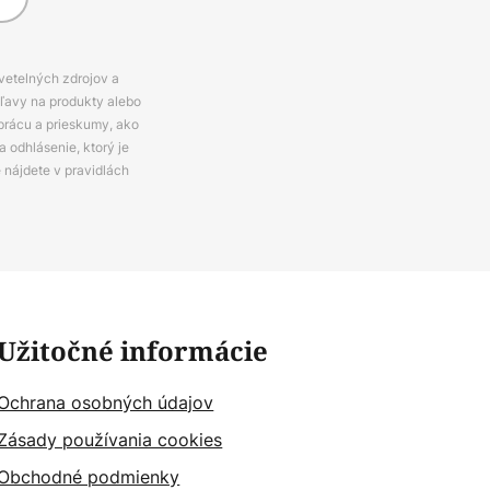
svetelných zdrojov a
zľavy na produkty alebo
prácu a prieskumy, ako
 odhlásenie, ktorý je
e nájdete v pravidlách
Užitočné informácie
Ochrana osobných údajov
Zásady používania cookies
Obchodné podmienky