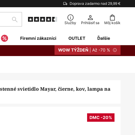
Doprava zadarmo nad 29,99 €
Hľadať
Služby
Prihlásiť sa
Môj košík
Firemní zákazníci
OUTLET
Ďalšie
| Až -70 %
WOW TÝŽDEŇ
stenné svietidlo Mayar, čierne, kov, lampa na
DMC -20%