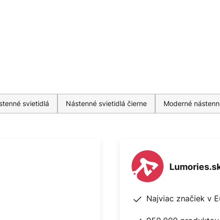
tenné svietidlá
Nástenné svietidlá čierne
Moderné nástenné
Lumories.s
Najviac značiek v 