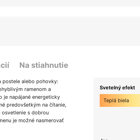
cií
Na stiahnutie
ľa postele alebo pohovky:
Svetelný efekt
pohyblivým ramenom a
o je napájané energeticky
Teplá biela
né predovšetkým na čítanie,
 osvetlenie s dobrou
amenu je možné nasmerovať
e, keďže smer svetla na čítanie
a zapnutie a vypnutie sa