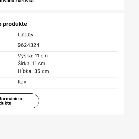
alovaná žiarovka
o produkte
Lindby
9624324
Výška: 11 cm
Šírka: 11 cm
Hĺbka: 35 cm
Kov
nformácie o
dukte