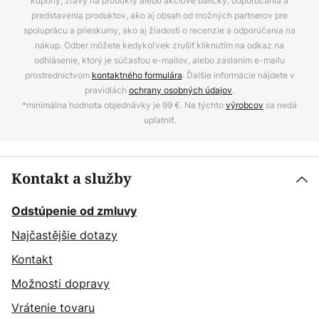
kupóny, zľavy na produkty alebo akciové balíčky, odporúčania a
predstavenia produktov, ako aj obsah od možných partnerov pre
spoluprácu a prieskumy, ako aj žiadosti o recenzie a odporúčania na
nákup. Odber môžete kedykoľvek zrušiť kliknutím na odkaz na
odhlásenie, ktorý je súčasťou e-mailov, alebo zaslaním e-mailu
prostredníctvom
kontaktného formulára
. Ďalšie informácie nájdete v
pravidlách
ochrany osobných údajov
.
*minimálna hodnota objednávky je 99 €. Na týchto
výrobcov
sa nedá
uplatniť.
Kontakt a služby
Odstúpenie od zmluvy
Najčastějšie dotazy
Kontakt
Možnosti dopravy
Vrátenie tovaru