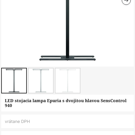
Preskočiť
LED stojacia lampa Epuria s dvojitou hlavou SensControl
na
940
začiatok
galérie
vrátane DPH
obrázkov