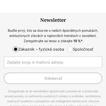
Newsletter
Buďte prvý, kto sa dozvie o našich špeciálnych ponukách,
exkluzívnych zľavách a najnovších trendoch v osvetlení.
Zaregistrujte sa teraz a získajte
15
%*
Zákazník – fyzická osoba
Spoločnosť
Odoberať
Zaregistrujte sa do newsletteru spoločnosti Lumories.sk a dostávajte
skvelé ponuky zo sortimentu svetelných zdrojov a svietidiel, ventilátorov,
solárnych systémov a produktov pre inteligentnú domácnosť, zľavové