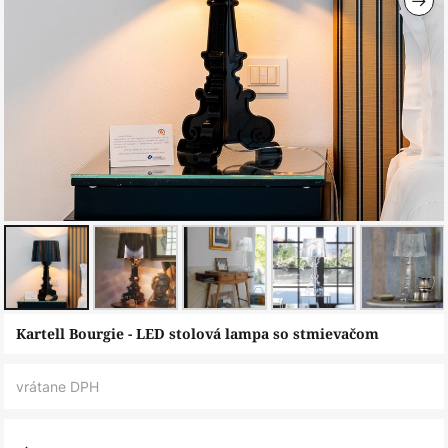
Preskočiť
Kartell Bourgie - LED stolová lampa so stmievačom
na
začiatok
vrátane DPH
galérie
obrázkov