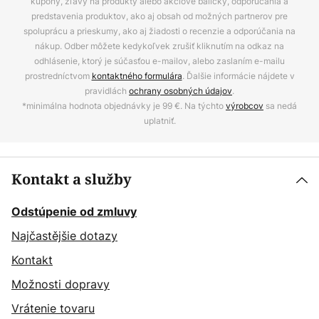
kupóny, zľavy na produkty alebo akciové balíčky, odporúčania a
predstavenia produktov, ako aj obsah od možných partnerov pre
spoluprácu a prieskumy, ako aj žiadosti o recenzie a odporúčania na
nákup. Odber môžete kedykoľvek zrušiť kliknutím na odkaz na
odhlásenie, ktorý je súčasťou e-mailov, alebo zaslaním e-mailu
prostredníctvom
kontaktného formulára
. Ďalšie informácie nájdete v
pravidlách
ochrany osobných údajov
.
*minimálna hodnota objednávky je 99 €. Na týchto
výrobcov
sa nedá
uplatniť.
Kontakt a služby
Odstúpenie od zmluvy
Najčastějšie dotazy
Kontakt
Možnosti dopravy
Vrátenie tovaru