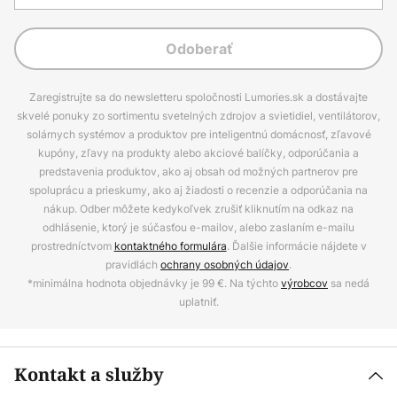
Odoberať
Zaregistrujte sa do newsletteru spoločnosti Lumories.sk a dostávajte
skvelé ponuky zo sortimentu svetelných zdrojov a svietidiel, ventilátorov,
solárnych systémov a produktov pre inteligentnú domácnosť, zľavové
kupóny, zľavy na produkty alebo akciové balíčky, odporúčania a
predstavenia produktov, ako aj obsah od možných partnerov pre
spoluprácu a prieskumy, ako aj žiadosti o recenzie a odporúčania na
nákup. Odber môžete kedykoľvek zrušiť kliknutím na odkaz na
odhlásenie, ktorý je súčasťou e-mailov, alebo zaslaním e-mailu
prostredníctvom
kontaktného formulára
. Ďalšie informácie nájdete v
pravidlách
ochrany osobných údajov
.
*minimálna hodnota objednávky je 99 €. Na týchto
výrobcov
sa nedá
uplatniť.
Kontakt a služby