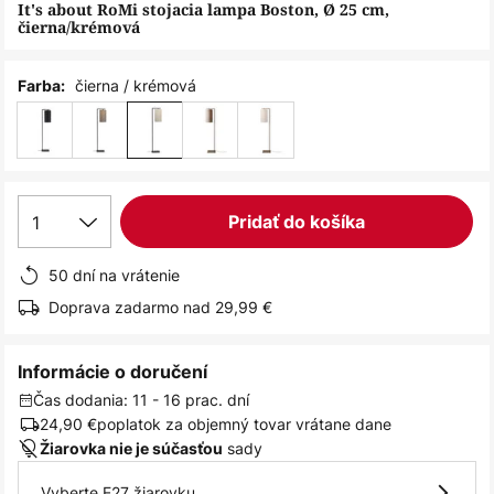
obrázkov
It's about RoMi stojacia lampa Boston, Ø 25 cm,
čierna/krémová
čierna / krémová
Farba:
1
Pridať do košíka
50 dní na vrátenie
Doprava zadarmo nad 29,99 €
Informácie o doručení
Čas dodania: 11 - 16 prac. dní
24,90 €
poplatok za objemný tovar vrátane dane
sady
Žiarovka nie je súčasťou
Vyberte E27 žiarovku