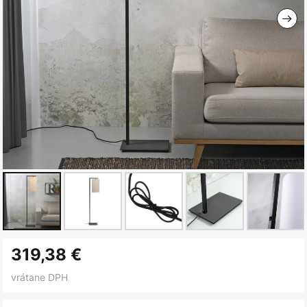
Preskočiť
319,38 €
na
začiatok
vrátane DPH
galérie