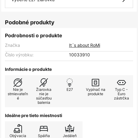
Podobné produkty
Podrobnosti o produkte
Značka
It´s about RoMi
Číslo výrobku:
10033910
Informácie o produkte
Nie je
Žiarovka
E27
Vypínač na
Typ C -
stmievateľn
nie je
produkte
Euro
é
súčasťou
zástrčka
balenia
Ideálne pre tieto miestnosti
Obývacia
Spálňa
Jedáleň