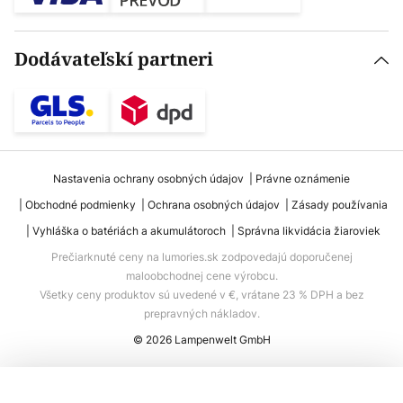
Dodávateľskí partneri
Nastavenia ochrany osobných údajov
Právne oznámenie
Obchodné podmienky
Ochrana osobných údajov
Zásady používania
Vyhláška o batériách a akumulátoroch
Správna likvidácia žiaroviek
Prečiarknuté ceny na lumories.sk zodpovedajú doporučenej
maloobchodnej cene výrobcu.
Všetky ceny produktov sú uvedené v €, vrátane 23 % DPH a bez
prepravných nákladov.
© 2026 Lampenwelt GmbH
Pridať do košíka