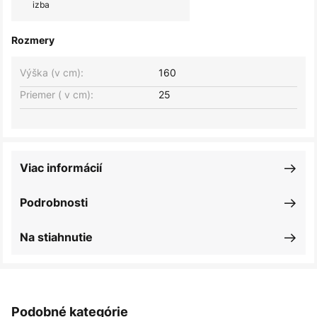
izba
Rozmery
Výška (v cm):
160
Priemer ( v cm):
25
Viac informácií
Podrobnosti
Na stiahnutie
Podobné kategórie