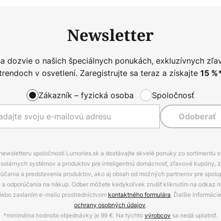
Newsletter
sa dozvie o našich špeciálnych ponukách, exkluzívnych zľa
trendoch v osvetlení. Zaregistrujte sa teraz a získajte
15
%
Zákazník – fyzická osoba
Spoločnosť
Odoberať
 newsletteru spoločnosti Lumories.sk a dostávajte skvelé ponuky zo sortimentu 
ov, solárnych systémov a produktov pre inteligentnú domácnosť, zľavové kupóny, 
rúčania a predstavenia produktov, ako aj obsah od možných partnerov pre spolu
ie a odporúčania na nákup. Odber môžete kedykoľvek zrušiť kliknutím na odkaz na
alebo zaslaním e-mailu prostredníctvom
kontaktného formulára
. Ďalšie informáci
ochrany osobných údajov
.
*minimálna hodnota objednávky je 99 €. Na týchto
výrobcov
sa nedá uplatniť.