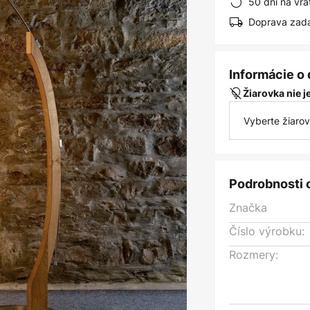
50 dní na vrá
Doprava zad
Informácie o
Žiarovka nie 
Vyberte žiaro
Podrobnosti 
Značka
Číslo výrobku:
Rozmery: