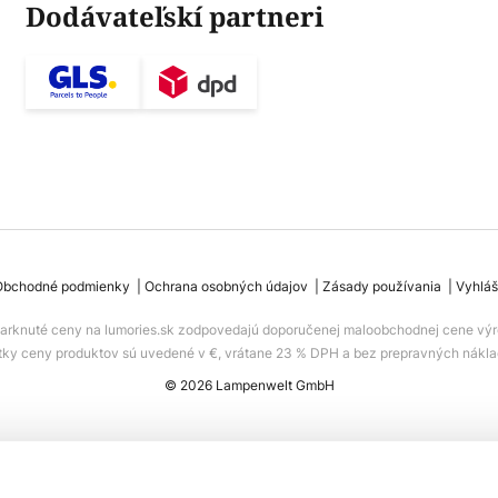
Dodávateľskí partneri
Obchodné podmienky
Ochrana osobných údajov
Zásady používania
Vyhláš
iarknuté ceny na lumories.sk zodpovedajú doporučenej maloobchodnej cene výr
tky ceny produktov sú uvedené v €, vrátane 23 % DPH a bez prepravných nákla
© 2026 Lampenwelt GmbH
pa