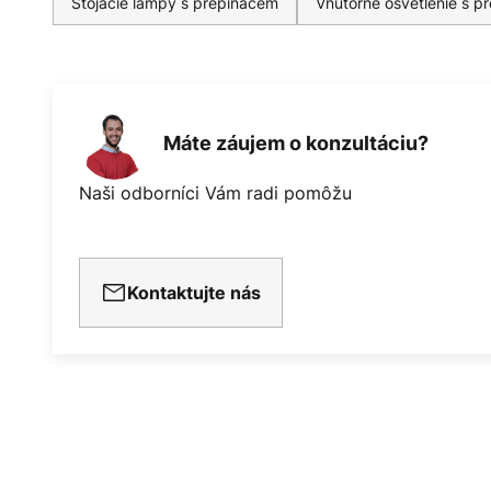
Stojacie lampy s prepínačem
Vnútorné osvetlenie s p
Máte záujem o konzultáciu?
Naši odborníci Vám radi pomôžu
Kontaktujte nás