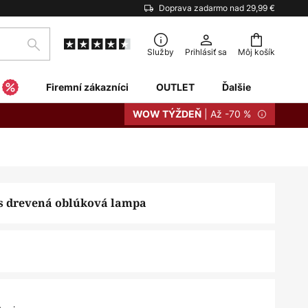
Doprava zadarmo nad 29,99 €
Hľadať
Služby
Prihlásiť sa
Môj košík
Firemní zákazníci
OUTLET
Ďalšie
| Až -70 %
WOW TÝŽDEŇ
s drevená oblúková lampa