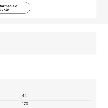
nformácie o
dukte
44
170