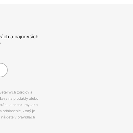
vách a najnovších
*
svetelných zdrojov a
zľavy na produkty alebo
prácu a prieskumy, ako
 odhlásenie, ktorý je
e nájdete v pravidlách