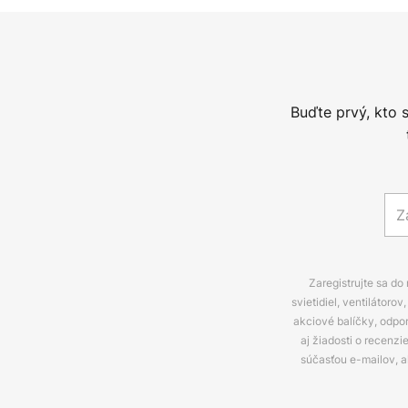
Buďte prvý, kto 
Zaregistrujte sa do
svietidiel, ventilátor
akciové balíčky, odpo
aj žiadosti o recenz
súčasťou e-mailov, 