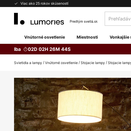
Skip
Viac ako 25 rokov skúseností
to
Prehľadávaj
Content
obchod
tu...
Vnútorné osvetlenie
Miestnosti
Vonkajšie 
Iba
02D 02H 26M 43S
Svietidla a lampy
Vnútorné osvetlenie
Stojacie lampy
Stojacie lam
Preskočiť
na
koniec
galérie
obrázkov