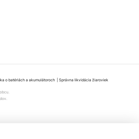
ka o batériách a akumulátoroch
Správna likvidácia žiaroviek
obcu.
dov.