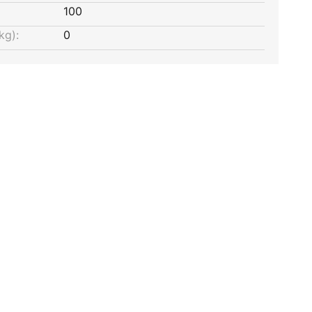
100
kg):
0