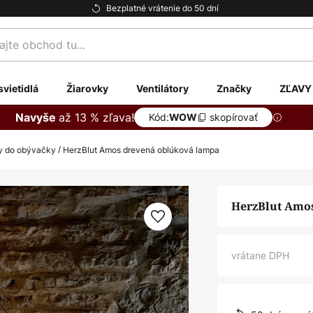
Bezplatné vrátenie do 50 dní
te
svietidlá
Žiarovky
Ventilátory
Značky
ZĽAVY
až 13 % zľava!
Navyše
Kód:
skopírovať
WOW
py do obývačky
HerzBlut Amos drevená oblúková lampa
HerzBlut Amo
vrátane DPH