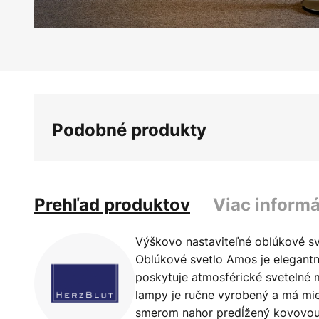
Preskočiť
na
začiatok
galérie
obrázkov
Podobné produkty
Prehľad produktov
Viac informá
Výškovo nastaviteľné oblúkové s
Oblúkové svetlo Amos je elegant
poskytuje atmosférické svetelné
lampy je ručne vyrobený a má mier
smerom nahor predĺžený kovovou t