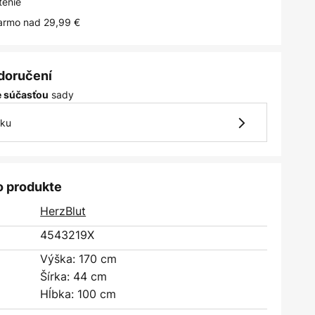
tenie
armo nad 29,99 €
 doručení
sady
je súčasťou
vku
o produkte
HerzBlut
4543219X
Výška: 170 cm
Šírka: 44 cm
Hĺbka: 100 cm