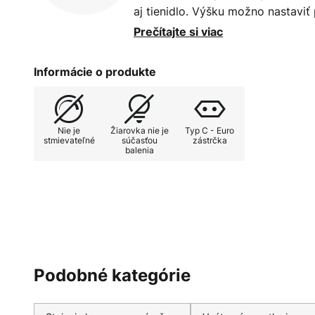
aj tienidlo. Výšku možno nastavi
aretačných skrutiek, ktoré umožňu
Prečítajte si viac
potreby. Súhra dreveného podst
bielym bavlneným tienidlom vytv
Informácie o produkte
celkový vzhľad. Po zapnutí biele 
útulnú svetelnú atmosféru. Oblú
krásnom regióne Sauerland, kde sí
Nie je
Žiarovka nie je
Typ C - Euro
Všetky svietidlá sú najvyššej kval
stmievateľné
súčasťou
zástrčka
balenia
certifikátom FSC.
Podobné kategórie