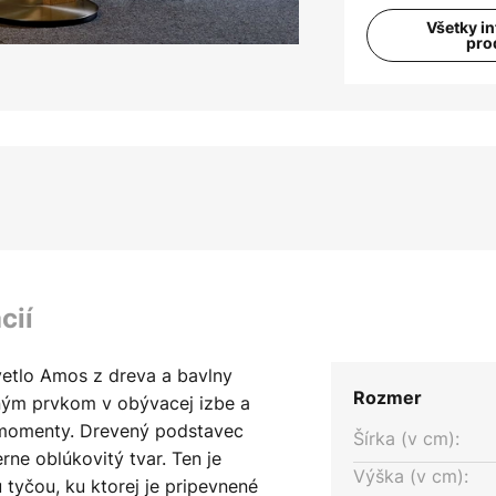
Všetky i
pro
cií
vetlo Amos z dreva a bavlny
Rozmer
ným prvkom v obývacej izbe a
 momenty. Drevený podstavec
Šírka (v cm):
ne oblúkovitý tvar. Ten je
Výška (v cm):
yčou, ku ktorej je pripevnené