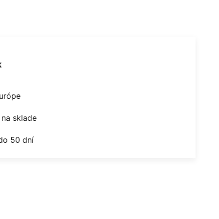
k
Európe
na sklade
do 50 dní