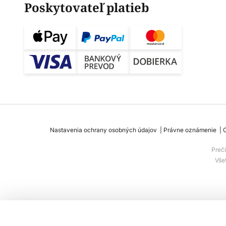
Poskytovateľ platieb
Nastavenia ochrany osobných údajov
Právne oznámenie
Preč
Vše
HerzBlut Amos drevená oblúková lam