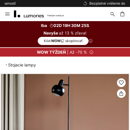
Bezplatné vrátenie do 50 dní
Skip
to
Content
ať
Iba
02D 19H 30M 25S
až 13 % zľava!
Navyše
Kód:
skopírovať
WOW
| Až -70 %
WOW TÝŽDEŇ
Stojacie lampy
Preskočiť
na
koniec
galérie
obrázkov