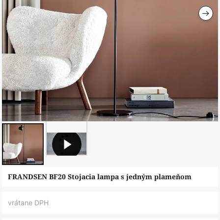
Preskočiť
FRANDSEN BF20 Stojacia lampa s jedným plameňom
na
začiatok
vrátane DPH
galérie