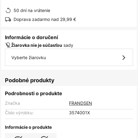
obrázkov
50 dní na vrátenie
Doprava zadarmo nad 29,99 €
Informácie o doručení
sady
Žiarovka nie je súčasťou
Vyberte žiarovku
Podobné produkty
Podrobnosti o produkte
Značka
FRANDSEN
Číslo výrobku:
3574001X
Informácie o produkte