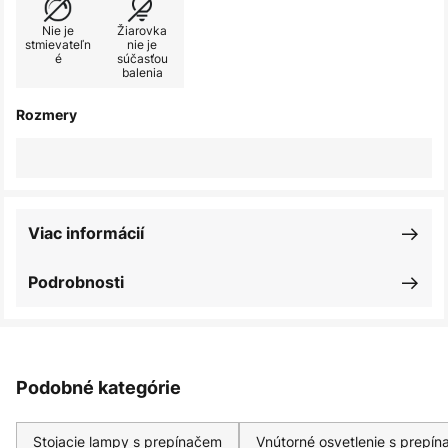
Nie je
Žiarovka
stmievateľn
nie je
é
súčasťou
balenia
Rozmery
Viac informácií
Podrobnosti
Podobné kategórie
Stojacie lampy s prepínačem
Vnútorné osvetlenie s prepí