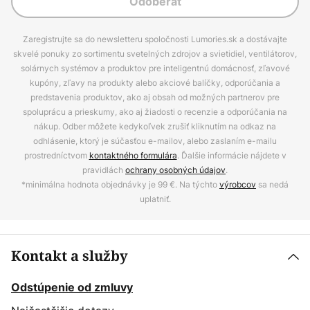
Odoberať
Zaregistrujte sa do newsletteru spoločnosti Lumories.sk a dostávajte
skvelé ponuky zo sortimentu svetelných zdrojov a svietidiel, ventilátorov,
solárnych systémov a produktov pre inteligentnú domácnosť, zľavové
kupóny, zľavy na produkty alebo akciové balíčky, odporúčania a
predstavenia produktov, ako aj obsah od možných partnerov pre
spoluprácu a prieskumy, ako aj žiadosti o recenzie a odporúčania na
nákup. Odber môžete kedykoľvek zrušiť kliknutím na odkaz na
odhlásenie, ktorý je súčasťou e-mailov, alebo zaslaním e-mailu
prostredníctvom
kontaktného formulára
. Ďalšie informácie nájdete v
pravidlách
ochrany osobných údajov
.
*minimálna hodnota objednávky je 99 €. Na týchto
výrobcov
sa nedá
uplatniť.
Kontakt a služby
Odstúpenie od zmluvy