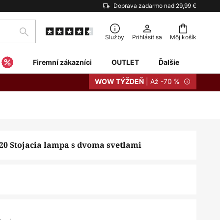
Doprava zadarmo nad 29,99 €
Hľadať
Služby
Prihlásiť sa
Môj košík
Firemní zákazníci
OUTLET
Ďalšie
| Až -70 %
WOW TÝŽDEŇ
0 Stojacia lampa s dvoma svetlami