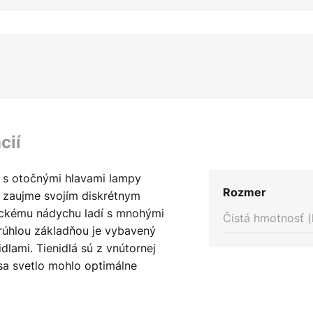
cií
0 s otočnými hlavami lampy
Rozmer
 zaujme svojím diskrétnym
tickému nádychu ladí s mnohými
Čistá hmotnosť (
krúhlou základňou je vybavený
lami. Tienidlá sú z vnútornej
 sa svetlo mohlo optimálne
ť aj ich otáčaním. Svetlo tak
. Do hornej časti hlavíc