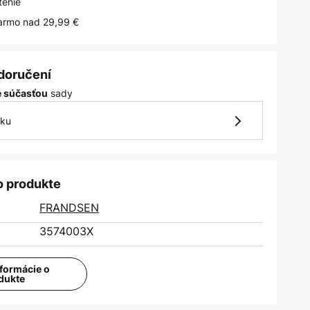
tenie
armo nad 29,99 €
 doručení
sady
je súčasťou
vku
o produkte
FRANDSEN
3574003X
nformácie o
dukte