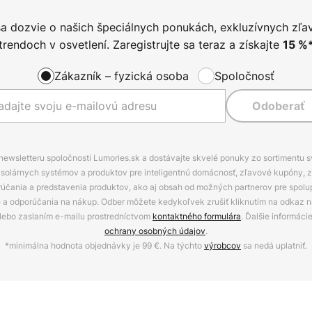
sa dozvie o našich špeciálnych ponukách, exkluzívnych zľa
trendoch v osvetlení. Zaregistrujte sa teraz a získajte
15
%
Zákazník – fyzická osoba
Spoločnosť
Odoberať
 newsletteru spoločnosti Lumories.sk a dostávajte skvelé ponuky zo sortimentu 
ov, solárnych systémov a produktov pre inteligentnú domácnosť, zľavové kupóny, 
rúčania a predstavenia produktov, ako aj obsah od možných partnerov pre spolu
ie a odporúčania na nákup. Odber môžete kedykoľvek zrušiť kliknutím na odkaz na
alebo zaslaním e-mailu prostredníctvom
kontaktného formulára
. Ďalšie informáci
ochrany osobných údajov
.
*minimálna hodnota objednávky je 99 €. Na týchto
výrobcov
sa nedá uplatniť.