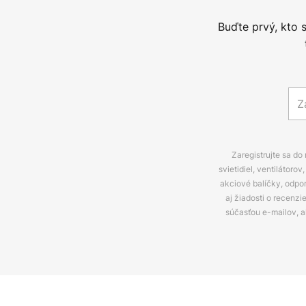
Buďte prvý, kto 
Zaregistrujte sa do
svietidiel, ventilátor
akciové balíčky, odpo
aj žiadosti o recenz
súčasťou e-mailov, 