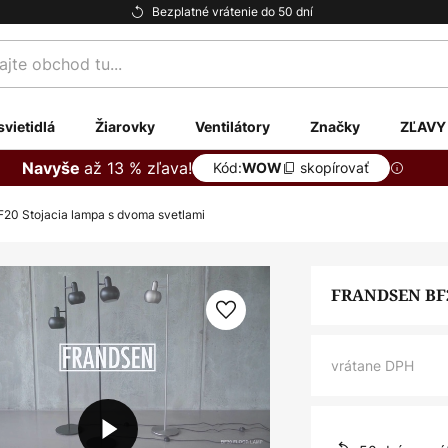
Bezplatné vrátenie do 50 dní
te
svietidlá
Žiarovky
Ventilátory
Značky
ZĽAVY
až 13 % zľava!
Navyše
Kód:
skopírovať
WOW
0 Stojacia lampa s dvoma svetlami
FRANDSEN BF2
vrátane DPH