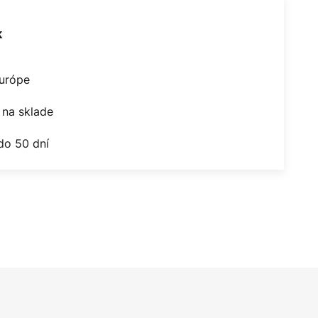
k
Európe
na sklade
do 50 dní