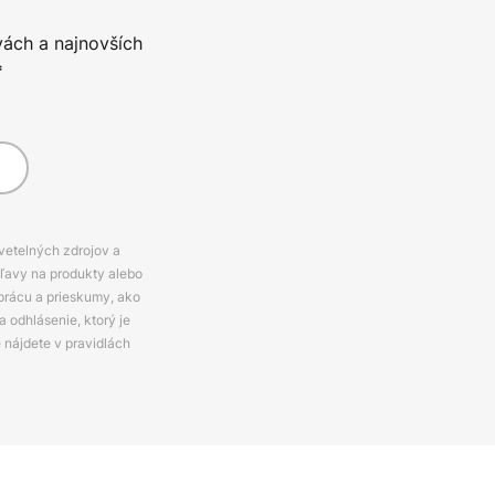
vách a najnovších
*
svetelných zdrojov a
zľavy na produkty alebo
prácu a prieskumy, ako
 odhlásenie, ktorý je
e nájdete v pravidlách