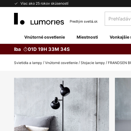
Skip
Viac ako 25 rokov skúseností
to
Prehľadávaj
Content
obchod
tu...
Vnútorné osvetlenie
Miestnosti
Vonkajšie 
Iba
01D 19H 33M 33S
Svietidla a lampy
Vnútorné osvetlenie
Stojacie lampy
FRANDSEN BF2
Preskočiť
na
koniec
galérie
obrázkov