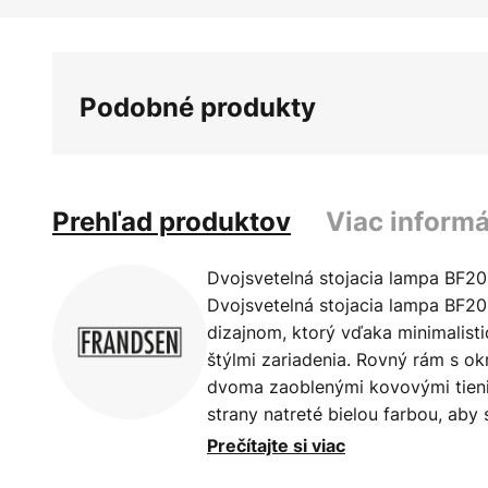
Podobné produkty
Prehľad produktov
Viac informá
Dvojsvetelná stojacia lampa BF2
Dvojsvetelná stojacia lampa BF20
dizajnom, ktorý vďaka minimalis
štýlmi zariadenia. Rovný rám s o
dvoma zaoblenými kovovými tienid
strany natreté bielou farbou, aby
odrážať. Smer tienidiel sa dá meni
Prečítajte si viac
dopadá vždy tam, kam je potrebné