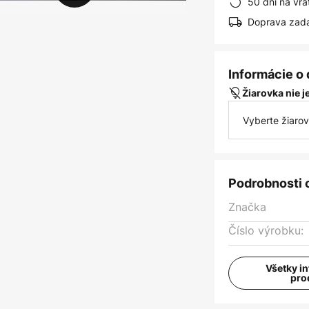
50 dní na vrá
Doprava zad
Informácie o
Žiarovka nie 
Vyberte žiaro
Podrobnosti 
Značka
Číslo výrobku:
Všetky i
pro