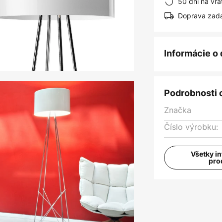
50 dní na vrá
Doprava zad
Informácie o
Podrobnosti 
Značka
Číslo výrobku:
Všetky i
pro