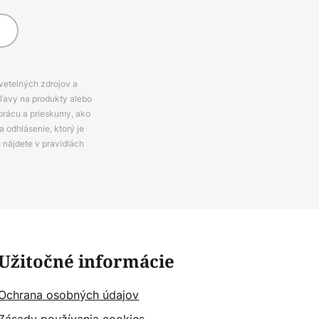
svetelných zdrojov a
zľavy na produkty alebo
prácu a prieskumy, ako
 odhlásenie, ktorý je
e nájdete v pravidlách
Užitočné informácie
Ochrana osobných údajov