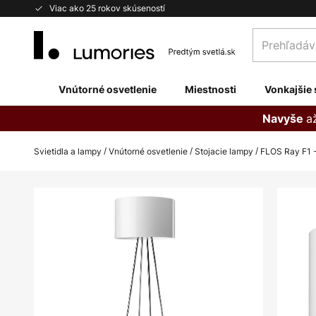
Skip
Viac ako 25 rokov skúseností
to
Prehľadávaj
Content
obchod
tu...
Vnútorné osvetlenie
Miestnosti
Vonkajšie 
a
Navyše
Svietidla a lampy
Vnútorné osvetlenie
Stojacie lampy
FLOS Ray F1 
Preskočiť
na
koniec
galérie
obrázkov