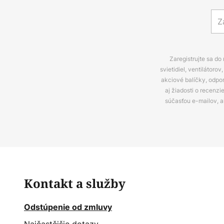
Zaregistrujte sa do
svietidiel, ventilátor
akciové balíčky, odpo
aj žiadosti o recenz
súčasťou e-mailov, 
Kontakt a služby
Odstúpenie od zmluvy