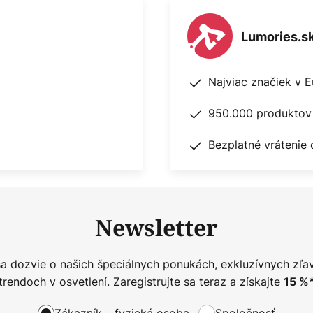
Lumories.s
Najviac značiek v 
950.000 produktov 
Bezplatné vrátenie 
Newsletter
sa dozvie o našich špeciálnych ponukách, exkluzívnych zľa
trendoch v osvetlení. Zaregistrujte sa teraz a získajte
15
%
Zákazník – fyzická osoba
Spoločnosť