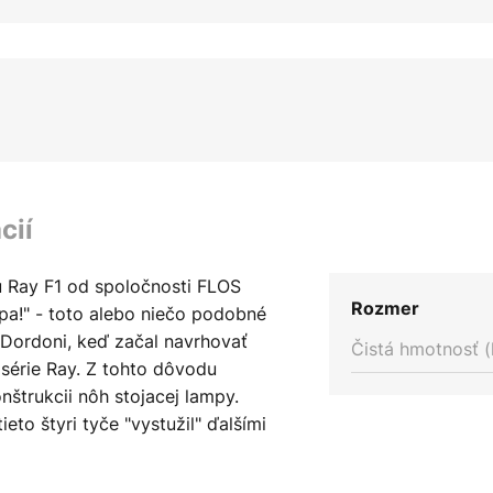
cií
u Ray F1 od spoločnosti FLOS
Rozmer
mpa!" - toto alebo niečo podobné
 Dordoni, keď začal navrhovať
Čistá hmotnosť (
 série Ray. Z tohto dôvodu
štrukcii nôh stojacej lampy.
ieto štyri tyče "vystužil" ďalšími
je rám zvláštnou ozdobou tejto
ade tienidla sa Dordoni rozhodol