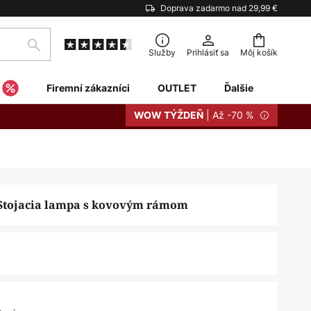
Doprava zadarmo nad 29,99 €
Hľadať
Služby
Prihlásiť sa
Môj košík
Firemní zákazníci
OUTLET
Ďalšie
| Až -70 %
WOW TÝŽDEŇ
 Stojacia lampa s kovovým rámom