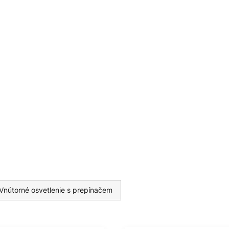
é a dostupné v klasických
a. Integrovaný stmievač dopĺňa
používateľom nastaviť jas podľa
Vnútorné osvetlenie s prepínačem