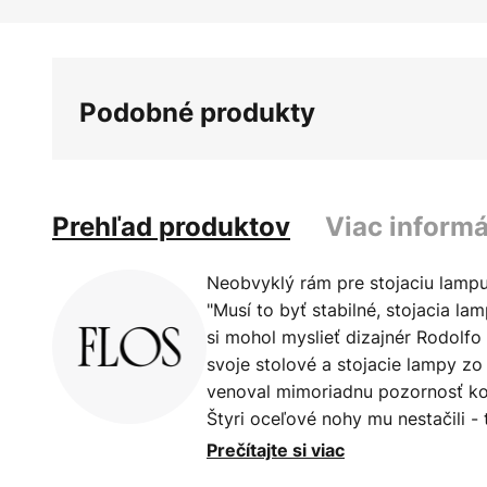
Preskočiť
na
začiatok
galérie
Podobné produkty
obrázkov
Prehľad produktov
Viac informá
Neobvyklý rám pre stojaciu lamp
"Musí to byť stabilné, stojacia la
si mohol myslieť dizajnér Rodolfo
svoje stolové a stojacie lampy zo
venoval mimoriadnu pozornosť kon
Štyri oceľové nohy mu nestačili - t
priečnymi vzperami. Práve preto 
Prečítajte si viac
dizajnovej stojacej lampy. V príp