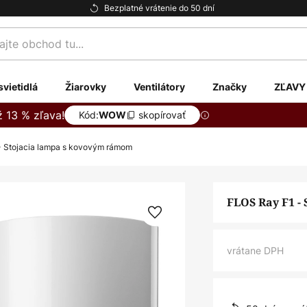
Bezplatné vrátenie do 50 dní
te
svietidlá
Žiarovky
Ventilátory
Značky
ZĽAVY
ž 13 % zľava!
Kód:
skopírovať
WOW
- Stojacia lampa s kovovým rámom
FLOS Ray F1 -
vrátane DPH