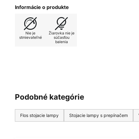
pre klasiku: Malo by byť valcovit
Informácie o produkte
farbách, ako je čierna alebo biel
celkový balík Ray F1 a umožňuje 
ich individuálnych potrieb.
Nie je
Žiarovka nie je
stmievateľné
súčasťou
balenia
Podobné kategórie
Flos stojacie lampy
Stojacie lampy s prepínačem