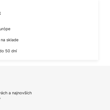
k
Európe
na sklade
do 50 dní
vách a najnovších
*