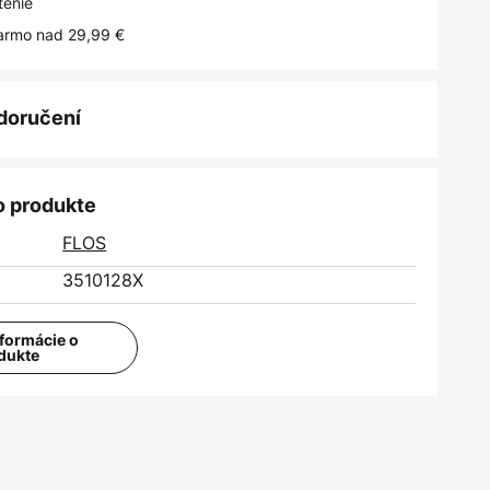
tenie
armo nad 29,99 €
 doručení
o produkte
FLOS
3510128X
nformácie o
dukte