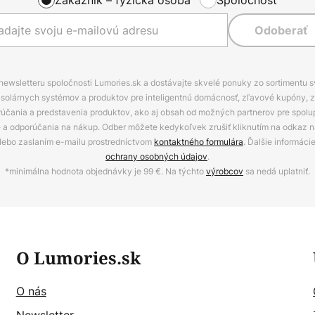
Odoberať
 newsletteru spoločnosti Lumories.sk a dostávajte skvelé ponuky zo sortimentu 
ov, solárnych systémov a produktov pre inteligentnú domácnosť, zľavové kupóny, 
rúčania a predstavenia produktov, ako aj obsah od možných partnerov pre spolu
ie a odporúčania na nákup. Odber môžete kedykoľvek zrušiť kliknutím na odkaz na
alebo zaslaním e-mailu prostredníctvom
kontaktného formulára
. Ďalšie informáci
ochrany osobných údajov
.
*minimálna hodnota objednávky je 99 €. Na týchto
výrobcov
sa nedá uplatniť.
O Lumories.sk
O nás