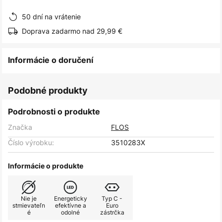
obrázkov
50 dní na vrátenie
Doprava zadarmo nad 29,99 €
Informácie o doručení
Podobné produkty
Podrobnosti o produkte
Značka
FLOS
Číslo výrobku:
3510283X
Informácie o produkte
Nie je
Energeticky
Typ C -
stmievateľn
efektívne a
Euro
é
odolné
zástrčka