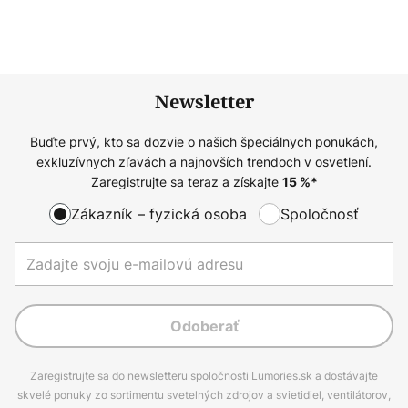
Newsletter
Buďte prvý, kto sa dozvie o našich špeciálnych ponukách,
exkluzívnych zľavách a najnovších trendoch v osvetlení.
Zaregistrujte sa teraz a získajte
15
%*
Zákazník – fyzická osoba
Spoločnosť
Odoberať
Zaregistrujte sa do newsletteru spoločnosti Lumories.sk a dostávajte
skvelé ponuky zo sortimentu svetelných zdrojov a svietidiel, ventilátorov,