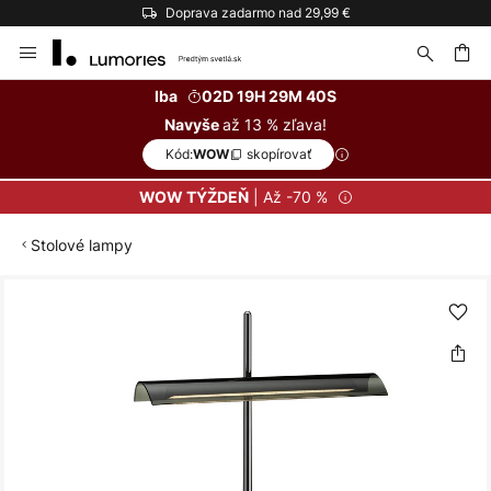
Doprava zadarmo nad 29,99 €
Skip
to
Content
ať
Iba
02D 19H 29M 40S
až 13 % zľava!
Navyše
Kód:
skopírovať
WOW
| Až -70 %
WOW TÝŽDEŇ
Stolové lampy
Preskočiť
na
koniec
galérie
obrázkov