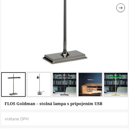
Preskočiť
FLOS Goldman – stolná lampa s pripojením USB
na
začiatok
vrátane DPH
galérie