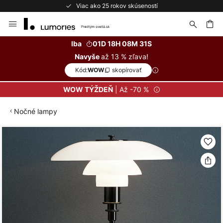
Viac ako 25 rokov skúseností
Skip
to
Content
ať
Iba
01D 18H 08M 30S
až 13 % zľava!
Navyše
Kód:
skopírovať
WOW
| Až -70 %
WOW TÝŽDEŇ
Nočné lampy
Preskočiť
na
koniec
galérie
obrázkov