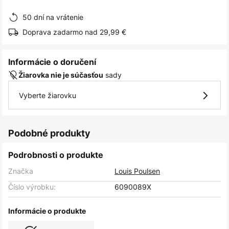
obrázkov
50 dní na vrátenie
Doprava zadarmo nad 29,99 €
Informácie o doručení
sady
Žiarovka nie je súčasťou
Vyberte žiarovku
Podobné produkty
Podrobnosti o produkte
Značka
Louis Poulsen
Číslo výrobku:
6090089X
Informácie o produkte