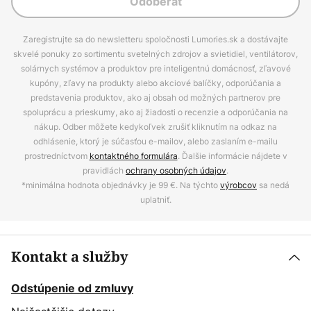
Odoberať
Zaregistrujte sa do newsletteru spoločnosti Lumories.sk a dostávajte
skvelé ponuky zo sortimentu svetelných zdrojov a svietidiel, ventilátorov,
solárnych systémov a produktov pre inteligentnú domácnosť, zľavové
kupóny, zľavy na produkty alebo akciové balíčky, odporúčania a
predstavenia produktov, ako aj obsah od možných partnerov pre
spoluprácu a prieskumy, ako aj žiadosti o recenzie a odporúčania na
nákup. Odber môžete kedykoľvek zrušiť kliknutím na odkaz na
odhlásenie, ktorý je súčasťou e-mailov, alebo zaslaním e-mailu
prostredníctvom
kontaktného formulára
. Ďalšie informácie nájdete v
pravidlách
ochrany osobných údajov
.
*minimálna hodnota objednávky je 99 €. Na týchto
výrobcov
sa nedá
uplatniť.
Kontakt a služby
Odstúpenie od zmluvy