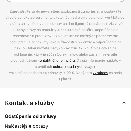
Zaregistrujte sa do newsletteru spoločnosti Lumories.sk a dostávajte
skvelé ponuky zo sortimentu svetelných zdrojov a svietidiel, ventilátorov,
solárnych systémov a produktov pre inteligentnú domácnosť, zľavové
kupóny, zľavy na produkty alebo akciové balíčky, odporúčania a
predstavenia produktov, ako aj obsah od možných partnerov pre
spoluprácu a prieskumy, ako aj žiadosti o recenzie a odporúčania na
nákup. Odber môžete kedykoľvek zrušiť kliknutím na odkaz na
odhlásenie, ktorý je súčasťou e-mailov, alebo zaslaním e-mailu
prostredníctvom
kontaktného formulára
. Ďalšie informácie nájdete v
pravidlách
ochrany osobných údajov
.
*minimálna hodnota objednávky je 99 €. Na týchto
výrobcov
sa nedá
uplatniť.
Kontakt a služby
Odstúpenie od zmluvy
Najčastějšie dotazy