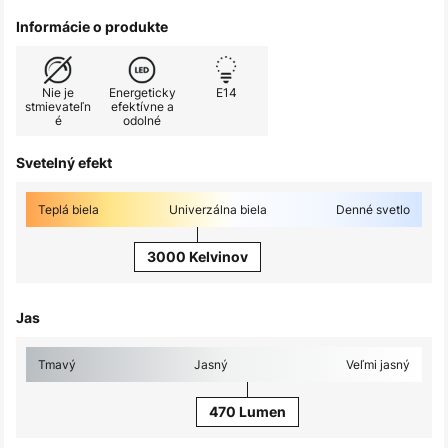
Informácie o produkte
Nie je
Energeticky
E14
stmievateľn
efektívne a
é
odolné
Svetelný efekt
Teplá biela
Univerzálna biela
Denné svetlo
3000 Kelvinov
Jas
Tmavý
Jasný
Veľmi jasný
470 Lumen