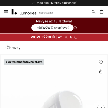
Viac ako 25 rokov skúseností
Skip
to
Content
ať
až 13 % zľava!
Navyše
Kód:
skopírovať
WOW
| Až -70 %
WOW TÝŽDEŇ
Žiarovky
Preskočiť
+ extra množstevná zľava
na
koniec
galérie
obrázkov