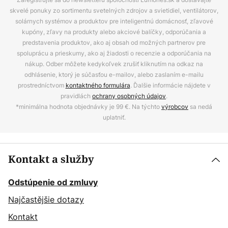
skvelé ponuky zo sortimentu svetelných zdrojov a svietidiel, ventilátorov,
solárnych systémov a produktov pre inteligentnú domácnosť, zľavové
kupóny, zľavy na produkty alebo akciové balíčky, odporúčania a
predstavenia produktov, ako aj obsah od možných partnerov pre
spoluprácu a prieskumy, ako aj žiadosti o recenzie a odporúčania na
nákup. Odber môžete kedykoľvek zrušiť kliknutím na odkaz na
odhlásenie, ktorý je súčasťou e-mailov, alebo zaslaním e-mailu
prostredníctvom
kontaktného formulára
. Ďalšie informácie nájdete v
pravidlách
ochrany osobných údajov
.
*minimálna hodnota objednávky je 99 €. Na týchto
výrobcov
sa nedá
uplatniť.
Kontakt a služby
Odstúpenie od zmluvy
Najčastějšie dotazy
Kontakt