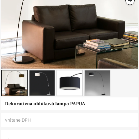
Preskočiť
Dekoratívna oblúková lampa PAPUA
na
začiatok
vrátane DPH
galérie
obrázkov