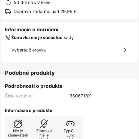
50 dní na vrátenie
Doprava zadarmo nad 29,99 €
Informácie o doručení
sady
Žiarovka nie je súčasťou
Vyberte žiarovku
Podobné produkty
Podrobnosti o produkte
Číslo výrobku:
3506718X
Informácie o produkte
Nie je
Žiarovka
Typ C -
stmievateľn
nie je
Euro