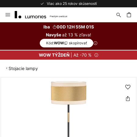
Viac ako 25 rokov skúseností
Skip
to
Content
ať
Iba
00D 12H 55M 01S
až 13 % zľava!
Navyše
Kód:
skopírovať
WOW
| Až -70 %
WOW TÝŽDEŇ
Stojacie lampy
Preskočiť
na
koniec
galérie
obrázkov