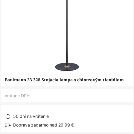
Preskočiť
Baulmann 23.328 Stojacia lampa s chintzovým tienidlom
na
začiatok
vrátane DPH
galérie
obrázkov
50 dní na vrátenie
Doprava zadarmo nad 29,99 €