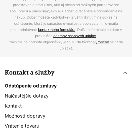
predstavenia produktov, ako aj obsah od možných partnerov pre
spoluprácu a prieskumy, ako aj žiadosti o recenzie a odporúčania na
nákup. Odber môžete kedykoľvek zrušiť kliknutím na odkaz na
odhlásenie, ktorý je súčasťou e-mailov, alebo zaslaním e-mailu
prostredníctvom
kontaktného formulára
. Ďalšie informácie nájdete v
pravidlách
ochrany osobných údajov
.
*minimálna hodnota objednávky je 99 €. Na týchto
výrobcov
sa nedá
uplatniť.
Kontakt a služby
Odstúpenie od zmluvy
Najčastějšie dotazy
Kontakt
Možnosti dopravy
Vrátenie tovaru