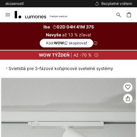
Bezplatné vrátenie do 50 dní
Skip
to
Content
ať
Iba
02D 04H 41M 36S
až 13 % zľava!
Navyše
Kód:
skopírovať
WOW
| Až -70 %
WOW TÝŽDEŇ
Svietidlá pre 3-fázové koľajnicové svetelné systémy
Preskočiť
na
koniec
galérie
obrázkov