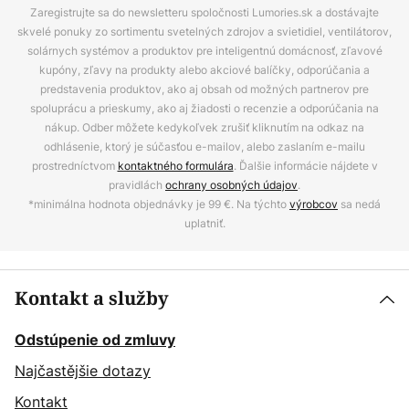
Zaregistrujte sa do newsletteru spoločnosti Lumories.sk a dostávajte
skvelé ponuky zo sortimentu svetelných zdrojov a svietidiel, ventilátorov,
solárnych systémov a produktov pre inteligentnú domácnosť, zľavové
kupóny, zľavy na produkty alebo akciové balíčky, odporúčania a
predstavenia produktov, ako aj obsah od možných partnerov pre
spoluprácu a prieskumy, ako aj žiadosti o recenzie a odporúčania na
nákup. Odber môžete kedykoľvek zrušiť kliknutím na odkaz na
odhlásenie, ktorý je súčasťou e-mailov, alebo zaslaním e-mailu
prostredníctvom
kontaktného formulára
. Ďalšie informácie nájdete v
pravidlách
ochrany osobných údajov
.
*minimálna hodnota objednávky je 99 €. Na týchto
výrobcov
sa nedá
uplatniť.
Kontakt a služby
Odstúpenie od zmluvy
Najčastějšie dotazy
Kontakt