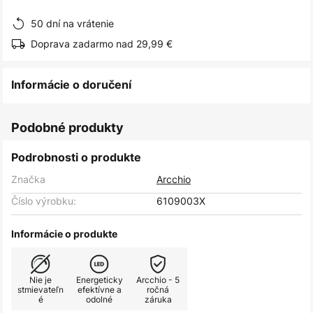
obrázkov
50 dní na vrátenie
Doprava zadarmo nad 29,99 €
Informácie o doručení
Podobné produkty
Podrobnosti o produkte
Značka
Arcchio
Číslo výrobku:
6109003X
Informácie o produkte
Nie je
Energeticky
Arcchio - 5
stmievateľn
efektívne a
ročná
é
odolné
záruka