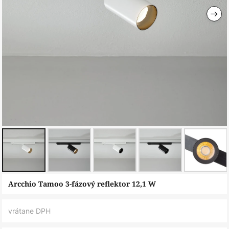
Preskočiť
Arcchio Tamoo 3-fázový reflektor 12,1 W
na
začiatok
vrátane DPH
galérie