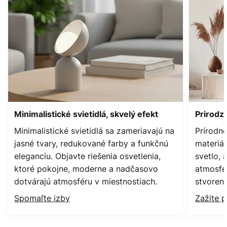
Minimalistické svietidlá, skvelý efekt
Prirodz
Minimalistické svietidlá sa zameriavajú na
Prírodné
jasné tvary, redukované farby a funkčnú
materiál
eleganciu. Objavte riešenia osvetlenia,
svetlo, 
ktoré pokojne, moderne a nadčasovo
atmosfér
dotvárajú atmosféru v miestnostiach.
stvoren
Spomaľte izby
Zažite p