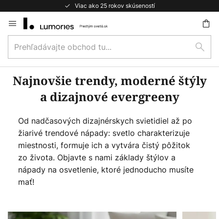
Viac ako 25 rokov skúseností
Skip
to
Prehľadávajte
Content
ať
Hľad
obchod
tu...
Najnovšie trendy, moderné štýly
a dizajnové evergreeny
Od nadčasových dizajnérskych svietidiel až po
žiarivé trendové nápady: svetlo charakterizuje
miestnosti, formuje ich a vytvára čistý pôžitok
zo života. Objavte s nami základy štýlov a
nápady na osvetlenie, ktoré jednoducho musíte
mať!