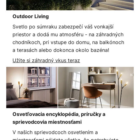
Outdoor Living
Svetlo po súmraku zabezpečí váš vonkajší
priestor a dodá mu atmosféru - na záhradných
chodníkoch, pri vstupe do domu, na balkónoch
a terasách alebo dokonca okolo bazéna!
Užite si záhradný vkus teraz
Osvetľovacia encyklopédia, príručky a
sprievodcovia miestnosťami
V našich sprievodcoch osvetlením a