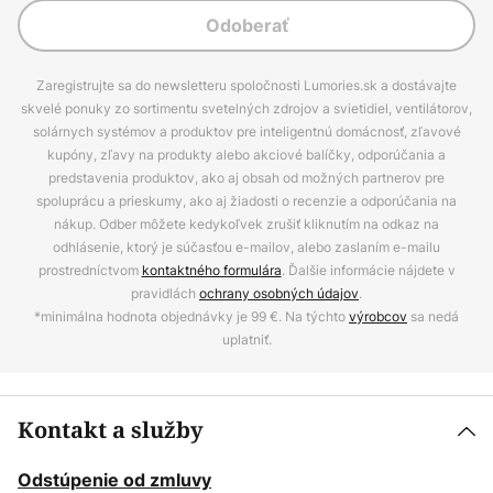
Odoberať
Zaregistrujte sa do newsletteru spoločnosti Lumories.sk a dostávajte
skvelé ponuky zo sortimentu svetelných zdrojov a svietidiel, ventilátorov,
solárnych systémov a produktov pre inteligentnú domácnosť, zľavové
kupóny, zľavy na produkty alebo akciové balíčky, odporúčania a
predstavenia produktov, ako aj obsah od možných partnerov pre
spoluprácu a prieskumy, ako aj žiadosti o recenzie a odporúčania na
nákup. Odber môžete kedykoľvek zrušiť kliknutím na odkaz na
odhlásenie, ktorý je súčasťou e-mailov, alebo zaslaním e-mailu
prostredníctvom
kontaktného formulára
. Ďalšie informácie nájdete v
pravidlách
ochrany osobných údajov
.
*minimálna hodnota objednávky je 99 €. Na týchto
výrobcov
sa nedá
uplatniť.
Kontakt a služby
Odstúpenie od zmluvy