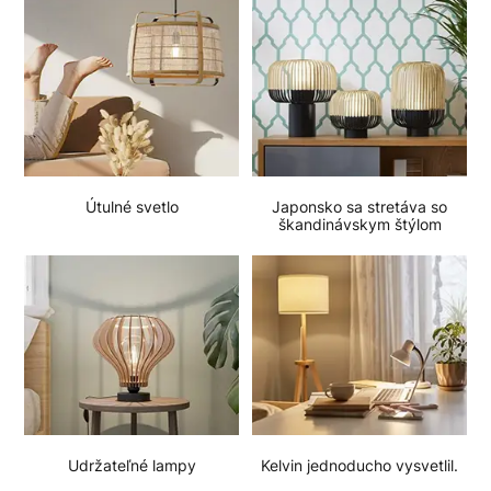
Útulné svetlo
Japonsko sa stretáva so
škandinávskym štýlom
Udržateľné lampy
Kelvin jednoducho vysvetlil.