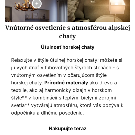
Vnútorné osvetlenie s atmosférou alpskej
chaty
Útulnosť horskej chaty
Relaxujte v štýle útulnej horskej chaty: môžete si
ju vychutnať v ľubovoľných štyroch stenách - s
vnútorným osvetlením v očarujúcom štýle
horskej chaty.
ako drevo a
Prírodné materiály
textílie, ako aj harmonický dizajn v horskom
štýle** v kombinácii s teplými bielymi zdrojmi
svetla** vytvárajú atmosféru, ktorá vás pozýva k
odpočinku a dlhému posedeniu.
Nakupujte teraz