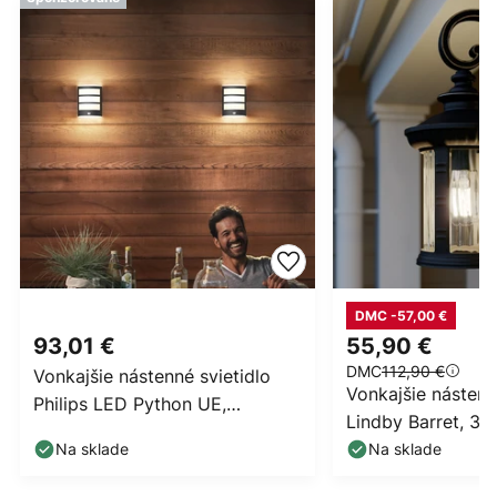
DMC -57,00 €
93,01 €
55,90 €
DMC
112,90 €
Vonkajšie nástenné svietidlo
Vonkajšie nástenn
Philips LED Python UE,
Lindby Barret, 39 
antracitová farba,
hnedá farba
Na sklade
Na sklade