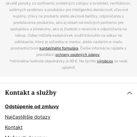
skvelé ponuky zo sortimentu svetelných zdrojov a svietidiel, ventilátorov,
solárnych systémov a produktov pre inteligentnú domácnosť, zľavové
kupóny, zľavy na produkty alebo akciové balíčky, odporúčania a
predstavenia produktov, ako aj obsah od možných partnerov pre
spoluprácu a prieskumy, ako aj žiadosti o recenzie a odporúčania na
nákup. Odber môžete kedykoľvek zrušiť kliknutím na odkaz na
odhlásenie, ktorý je súčasťou e-mailov, alebo zaslaním e-mailu
prostredníctvom
kontaktného formulára
. Ďalšie informácie nájdete v
pravidlách
ochrany osobných údajov
.
*minimálna hodnota objednávky je 99 €. Na týchto
výrobcov
sa nedá
uplatniť.
Kontakt a služby
Odstúpenie od zmluvy
Najčastějšie dotazy
Kontakt