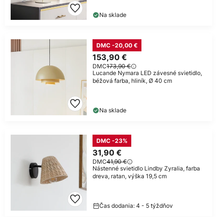
Na sklade
DMC -20,00 €
153,90 €
DMC
173,90 €
Lucande Nymara LED závesné svietidlo,
béžová farba, hliník, Ø 40 cm
Na sklade
DMC -23%
31,90 €
DMC
41,90 €
Nástenné svietidlo Lindby Zyralia, farba
dreva, ratan, výška 19,5 cm
Čas dodania: 4 - 5 týždňov