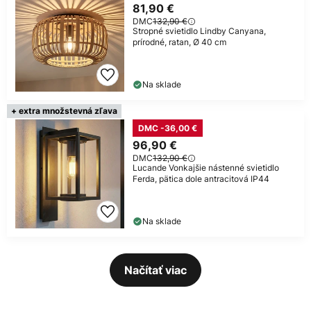
81,90 €
DMC
132,90 €
Stropné svietidlo Lindby Canyana,
prírodné, ratan, Ø 40 cm
Na sklade
+ extra množstevná zľava
DMC -36,00 €
96,90 €
DMC
132,90 €
Lucande Vonkajšie nástenné svietidlo
Ferda, pätica dole antracitová IP44
Na sklade
Načítať viac