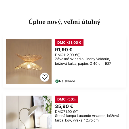
Úplne nový, veľmi útulný
DMC -21,00 €
91,90 €
DMC
112,90 €
Závesné svietidlo Lindby Valdorin,
béžová farba, papier, Ø 40 cm, E27
Na sklade
DMC -50%
35,90 €
DMC
71,90 €
Stolná lampa Lucande Arvadon, béžová
farba, kov, výška 42,75 cm