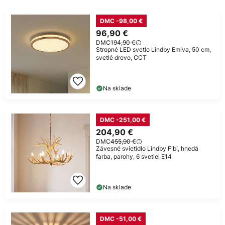
DMC -98,00 €
96,90 €
DMC
194,90 €
Stropné LED svetlo Lindby Emiva, 50 cm,
svetlé drevo, CCT
Na sklade
DMC -251,00 €
204,90 €
DMC
455,90 €
Závesné svietidlo Lindby Fibi, hnedá
farba, parohy, 6 svetiel E14
Na sklade
DMC -51,00 €