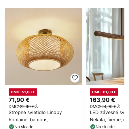
DMC -51,00 €
DMC -61,00 €
71,90 €
163,90 €
DMC
122,90 €
DMC
224,90 €
Stropné svietidlo Lindby
LED závesné sviet
Romaine, bambus,
Nekala, čierne, d
prírodné/biele, Ø 50 cm
cm
Na sklade
Na sklade