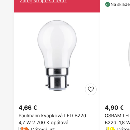
Zaregistrujte sa teraz
Na sklade
4,66 €
4,90 €
Paulmann kvapková LED B22d
OSRAM LED 
4,7 W 2 700 K opálová
B22d, 1,8 W
Dátový list
Dátov