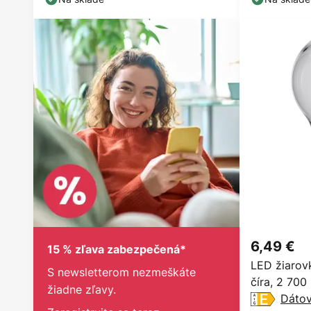
6,49 €
15 % zľava zabezpečená*
LED žiarovk
S newsletterom nezmeškáte
číra, 2 700
žiadne zľavy.
Dátov