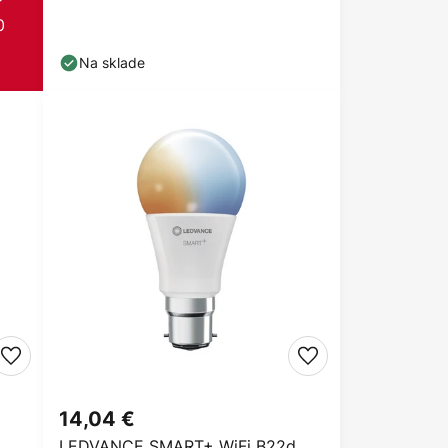
0
Na sklade
14,04 €
LEDVANCE SMART+ WiFi B22d