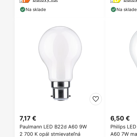
Na sklade
Na sklade
7,17 €
6,50 €
Paulmann LED B22d A60 9W
Philips LED
2 700 K opál stmievateľná
A60 7W ma