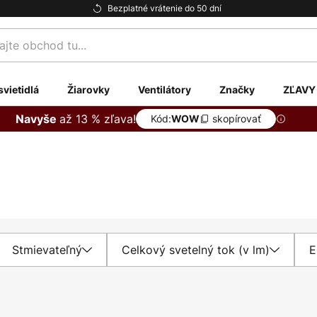
Bezplatné vrátenie do 50 dní
te
svietidlá
Žiarovky
Ventilátory
Značky
ZĽAVY
až 13 % zľava!
Navyše
Kód:
skopírovať
WOW
Stmievateľný
Celkový svetelný tok (v lm)
E