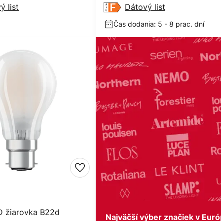
ý list
Dátový list
Čas dodania: 5 - 8 prac. dní
 žiarovka B22d
Najväčší výber značiek v Eur