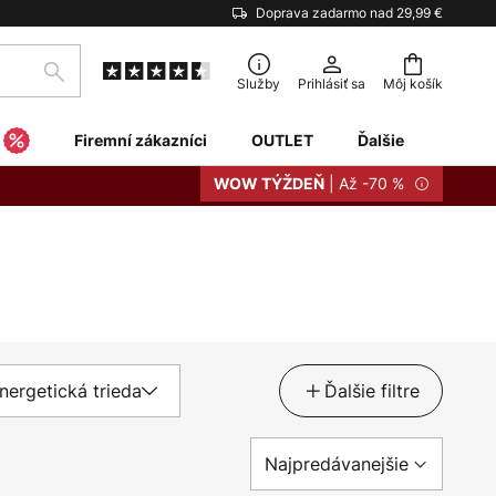
Doprava zadarmo nad 29,99 €
Hľadať
Služby
Prihlásiť sa
Môj košík
Firemní zákazníci
OUTLET
Ďalšie
| Až -70 %
WOW TÝŽDEŇ
nergetická trieda
Ďalšie filtre