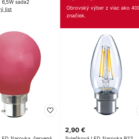
7 6,5W sada2
Obrovský výber z viac ako 40
ý list
značiek.
2,90 €
LED žiarovka, červená
Sviečková LED žiarovka B22