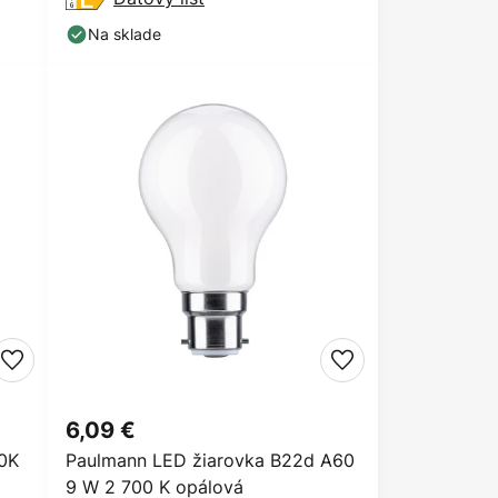
Na sklade
6,09 €
0K
Paulmann LED žiarovka B22d A60
9 W 2 700 K opálová