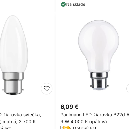
Na sklade
6,09 €
žiarovka sviečka,
Paulmann LED žiarovka B22d 
, matná, 2 700 K
9 W 4 000 K opálová
ý list
Dátový list