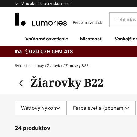
Skip
Viac ako 25 rokov skúseností
to
Prehľadávaj
Content
obchod
tu...
Vnútorné osvetlenie
Miestnosti
Vonkajšie 
Iba
02D 07H 59M 40S
Svietidla a lampy
Žiarovky
Žiarovky B22
Žiarovky B22
Wattový výkon
Farba svetla (zoznam)
24 produktov