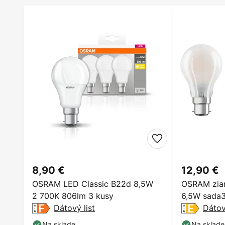
8,90 €
12,90 €
OSRAM LED Classic B22d 8,5W
OSRAM ziar
2 700K 806lm 3 kusy
6,5W sada
Dátový list
Dátov
Na sklade
Na sklade