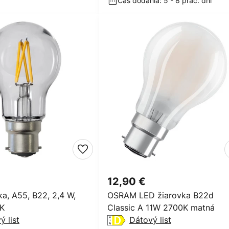
Čas dodania: 5 - 8 prac. dní
12,90 €
a, A55, B22, 2,4 W,
OSRAM LED žiarovka B22d
 K
Classic A 11W 2700K matná
ý list
Dátový list