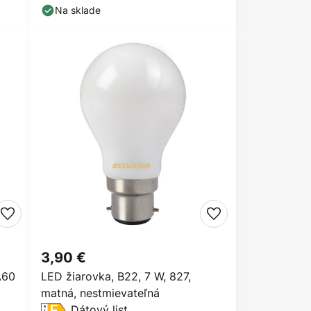
Na sklade
3,90 €
A60
LED žiarovka, B22, 7 W, 827,
matná, nestmievateľná
Dátový list