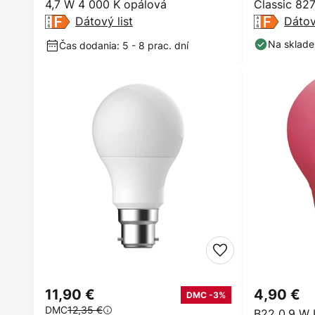
4,7 W 4 000 K opálová
Classic 82
Dátový list
Dátov
Na sklade
Čas dodania: 5 - 8 prac. dní
11,90 €
4,90 €
DMC -3%
DMC
12,35 €
B22 0,9 W 