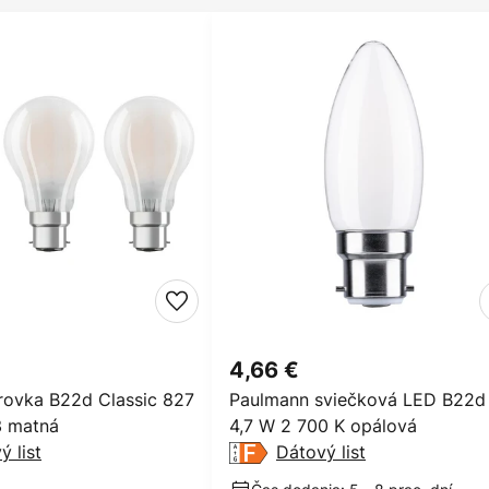
4,66 €
ovka B22d Classic 827
Paulmann sviečková LED B22d
3 matná
4,7 W 2 700 K opálová
ý list
Dátový list