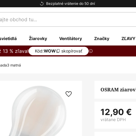
Bezplatné vrátenie do 50 dní
te
svietidlá
Žiarovky
Ventilátory
Značky
ZĽAVY
ž 13 % zľava!
Kód:
skopírovať
WOW
sada3 matná
OSRAM ziarovk
12,90 €
vrátane DPH