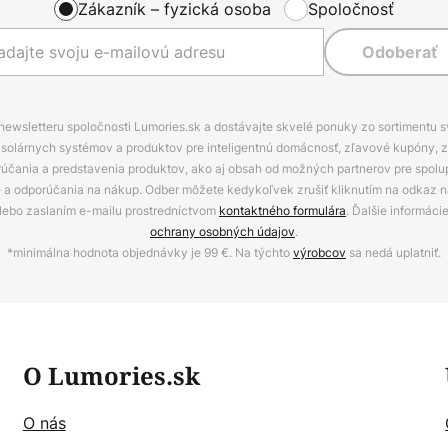
Zákazník – fyzická osoba
Spoločnosť
Odoberať
 newsletteru spoločnosti Lumories.sk a dostávajte skvelé ponuky zo sortimentu 
ov, solárnych systémov a produktov pre inteligentnú domácnosť, zľavové kupóny, 
rúčania a predstavenia produktov, ako aj obsah od možných partnerov pre spolu
ie a odporúčania na nákup. Odber môžete kedykoľvek zrušiť kliknutím na odkaz na
alebo zaslaním e-mailu prostredníctvom
kontaktného formulára
. Ďalšie informáci
ochrany osobných údajov
.
*minimálna hodnota objednávky je 99 €. Na týchto
výrobcov
sa nedá uplatniť.
O Lumories.sk
O nás