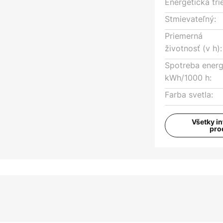
Energetická tri
Stmievateľný:
Priemerná
životnosť (v h):
Spotreba energ
kWh/1000 h:
Farba svetla:
Všetky i
pro