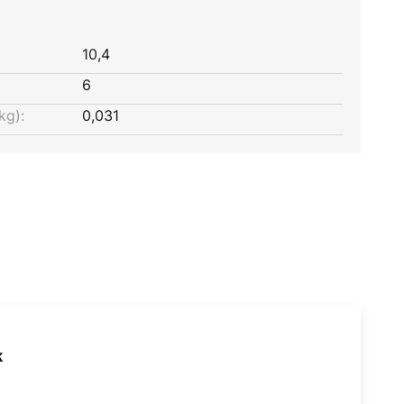
10,4
6
kg):
0,031
k