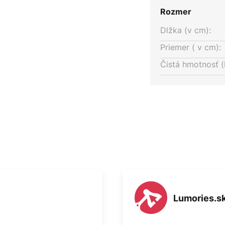
Rozmer
Dlžka (v cm):
Priemer ( v cm):
Čistá hmotnosť (
Lumories.s