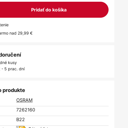
Pridať do košíka
tenie
armo nad 29,99 €
 doručení
dné kusy
 - 5 prac. dní
o produkte
OSRAM
7262160
B22