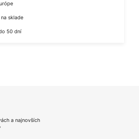
Európe
na sklade
do 50 dní
vách a najnovších
*