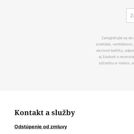
Zaregistrujte sa do
svietidiel, ventilátor
akciové balíčky, odpo
aj žiadosti o recenz
súčasťou e-mailov, 
Kontakt a služby
Odstúpenie od zmluvy