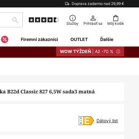
Doprava zadarmo nad 29,99 €
Hľadať
Služby
Prihlásiť sa
Môj košík
Firemní zákazníci
OUTLET
Ďalšie
| Až -70 %
WOW TÝŽDEŇ
a B22d Classic 827 6,5W sada3 matná
Dátový list