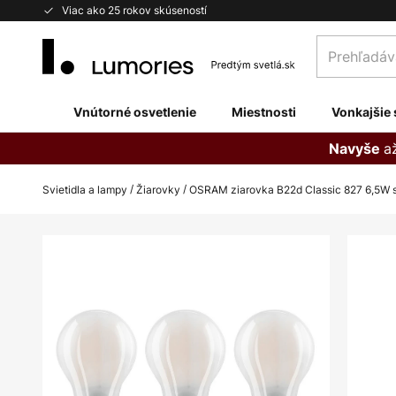
Skip
Viac ako 25 rokov skúseností
to
Prehľadávaj
Content
obchod
tu...
Vnútorné osvetlenie
Miestnosti
Vonkajšie 
a
Navyše
Svietidla a lampy
Žiarovky
OSRAM ziarovka B22d Classic 827 6,5W 
Preskočiť
na
koniec
galérie
obrázkov