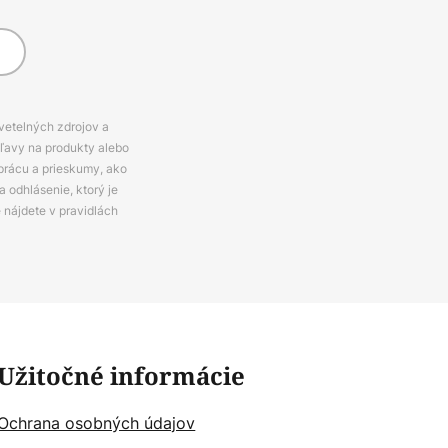
svetelných zdrojov a
zľavy na produkty alebo
prácu a prieskumy, ako
 odhlásenie, ktorý je
e nájdete v pravidlách
Užitočné informácie
Ochrana osobných údajov