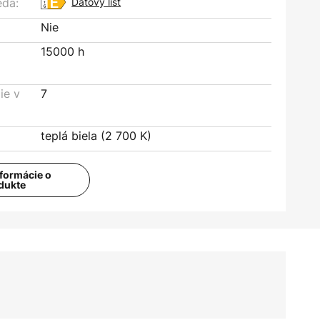
eda:
Dátový list
Nie
15000 h
ie v
7
teplá biela (2 700 K)
nformácie o
dukte