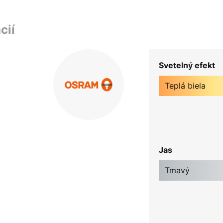
cií
Svetelný efekt
Teplá biela
Jas
Tmavý