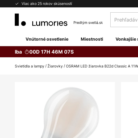
Skip
Viac ako 25 rokov skúseností
to
Prehľadávaj
Content
obchod
tu...
Vnútorné osvetlenie
Miestnosti
Vonkajšie 
Iba
00D 17H 46M 06S
Svietidla a lampy
Žiarovky
OSRAM LED žiarovka B22d Classic A 11
Preskočiť
na
koniec
galérie
obrázkov