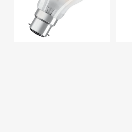
Preskočiť
na
začiatok
galérie
obrázkov