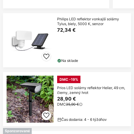
Philips LED reflektor vonkajší solárny
Tylus, biely, 5000 K, senzor
72,34 €
Na sklade
DMC -19%
Prios LED solárny reflektor Helier, 49 cm,
čierny, zemný hrot
28,90 €
DMC
35,90 €
Čas dodania: 4 - 6 týždňov
Sponzorované