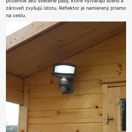
pozemok ako svetelné pásy, ktoré vytvárajú scénu a
zároveň zvyšujú istotu. Reflektor je namierený priamo
na cestu.