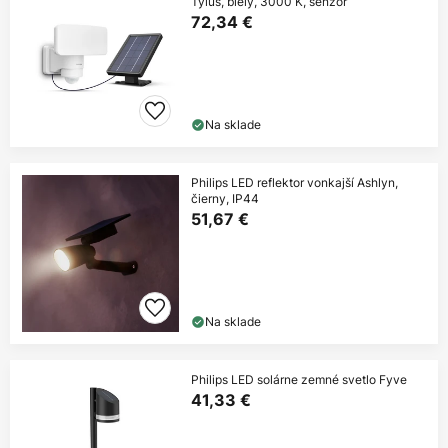
Tylus, biely, 3000 K, senzor
72,34 €
Na sklade
Philips LED reflektor vonkajší Ashlyn,
čierny, IP44
51,67 €
Na sklade
Philips LED solárne zemné svetlo Fyve
41,33 €