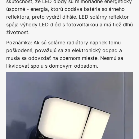
skutočnosť, že LED diódy sú mimoriadne energeticky
úsporné - energia, ktorú dodáva batéria solárneho
reflektora, preto vydrží dlhšie. LED solárny reflektor
spája výhody LED diód s fotovoltaikou a má tiež dlhú
životnosť.
Poznámka: Ak sú solárne radiátory napriek tomu
poškodené, považujú sa za elektronický odpad a
musia sa odovzdať na zbernom mieste. Nesmú sa
likvidovať spolu s domovým odpadom.