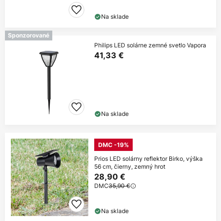
Na sklade
Sponzorované
Philips LED solárne zemné svetlo Vapora
41,33 €
Na sklade
DMC -19%
Prios LED solárny reflektor Birko, výška
56 cm, čierny, zemný hrot
28,90 €
DMC
35,90 €
Na sklade