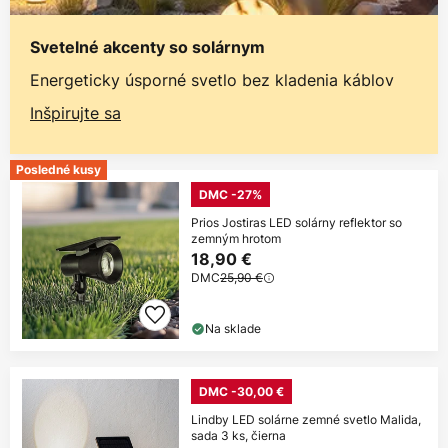
Svetelné akcenty so solárnym
Energeticky úsporné svetlo bez kladenia káblov
Inšpirujte sa
Posledné kusy
DMC -27%
Prios Jostiras LED solárny reflektor so
zemným hrotom
18,90 €
DMC
25,90 €
Na sklade
DMC -30,00 €
Lindby LED solárne zemné svetlo Malida,
sada 3 ks, čierna