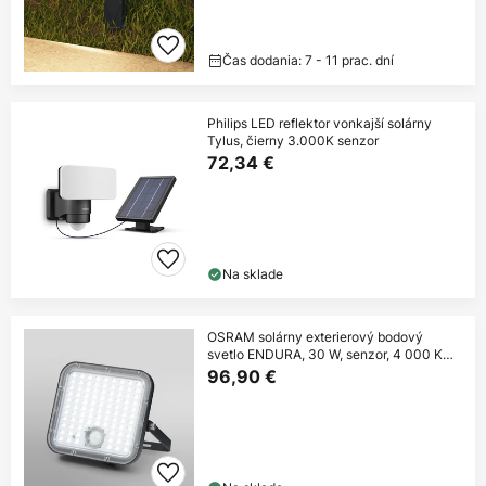
Čas dodania: 7 - 11 prac. dní
Philips LED reflektor vonkajší solárny
Tylus, čierny 3.000K senzor
72,34 €
Na sklade
OSRAM solárny exterierový bodový
svetlo ENDURA, 30 W, senzor, 4 000 K
IP65
96,90 €