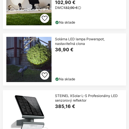
102,90 €
DMC
132,90 €
Na sklade
Solárna LED lampa Powerspot,
nastaviteľná clona
36,90 €
Na sklade
STEINEL XSolar L-S Profesionálny LED
senzorový reflektor
385,16 €