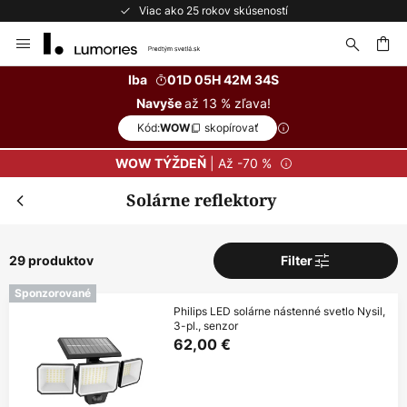
Bezplatné vrátenie do 50 dní
Skip
to
Content
ať
Iba
01D 05H 42M 32S
až 13 % zľava!
Navyše
Kód:
skopírovať
WOW
| Až -70 %
WOW TÝŽDEŇ
Solárne reflektory
29 produktov
Filter
Sponzorované
Philips LED solárne nástenné svetlo Nysil,
3-pl., senzor
62,00 €