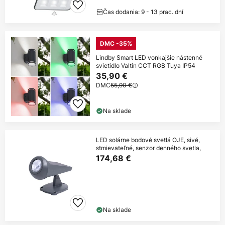
Čas dodania: 9 - 13 prac. dní
DMC -35%
Lindby Smart LED vonkajšie nástenné
svietidlo Valtin CCT RGB Tuya IP54
35,90 €
DMC
55,90 €
Na sklade
LED solárne bodové svetlá OJE, sivé,
stmievateľné, senzor denného svetla,
174,68 €
Na sklade