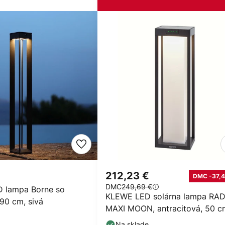
212,23 €
DMC -37,4
DMC
249,69 €
D lampa Borne so
KLEWE LED solárna lampa RAD
90 cm, sivá
MAXI MOON, antracitová, 50 c
IP65
Na sklade