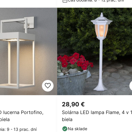
28,90 €
 lucerna Portofino,
Solárna LED lampa Flame, 4 v 1
biela
biela
Na sklade
a: 9 - 13 prac. dní