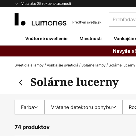
Skip
Viac ako 25 rokov skúseností
to
Prehľadávaj
Content
obchod
tu...
Vnútorné osvetlenie
Miestnosti
Vonkajšie 
a
Navyše
Svietidla a lampy
Vonkajšie svietidlá
Solárne lampy
Solárne lucerny
Solárne lucerny
Farba
Vrátane detektoru pohybu
Ro
74 produktov