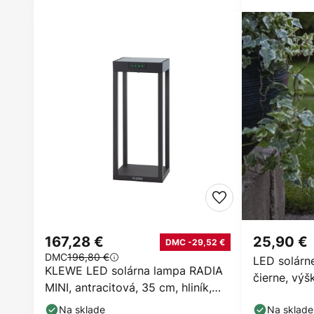
167,28 €
25,90 €
DMC -29,52 €
DMC
196,80 €
LED solárn
KLEWE LED solárna lampa RADIA
čierne, vý
MINI, antracitová, 35 cm, hliník,
IP65
Na sklade
Na sklade