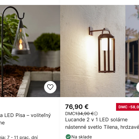
76,90 €
DMC -58,0
DMC
134,90 €
na LED Pisa – voliteľný
Lucande 2 v 1 LED solárne
me
nástenné svetlo Tilena, hrdzavé
okrúhle, hliník
Na sklade
a: 7 - 11 prac. dní