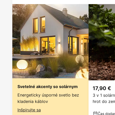
Svetelné akcenty so solárnym
17,90 €
Energeticky úsporné svetlo bez
3 v 1 solár
kladenia káblov
hrot do ze
Inšpirujte sa
Čas dodani