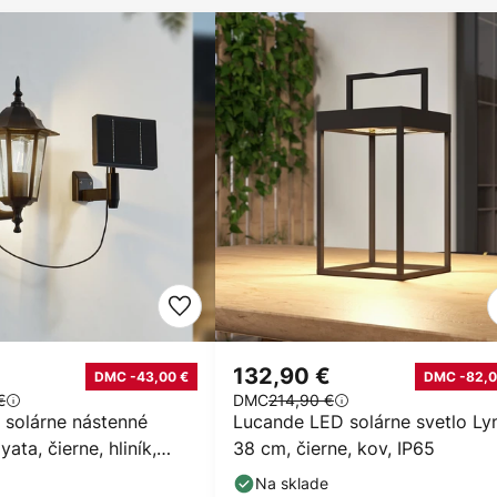
132,90 €
DMC -43,00 €
DMC -82,0
€
DMC
214,90 €
 solárne nástenné
Lucande LED solárne svetlo Ly
yata, čierne, hliník,
38 cm, čierne, kov, IP65
Na sklade