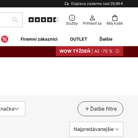
Doprava zadarmo nad 29,99 €
Hľadať
Služby
Prihlásiť sa
Môj košík
Firemní zákazníci
OUTLET
Ďalšie
| Až -70 %
WOW TÝŽDEŇ
Značka
Ďalšie filtre