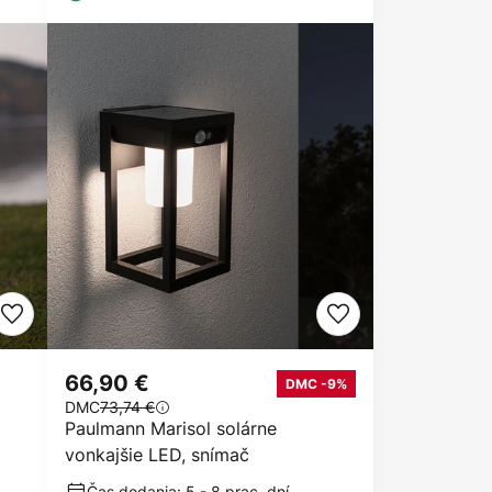
66,90 €
DMC -9%
DMC
73,74 €
Paulmann Marisol solárne
vonkajšie LED, snímač
Čas dodania: 5 - 8 prac. dní