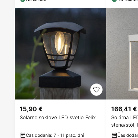
15,90 €
166,41 €
Solárne soklové LED svetlo Felix
Solárna LED
stena/stôl, 
Čas dodania: 7 - 11 prac. dní
Čas dodani