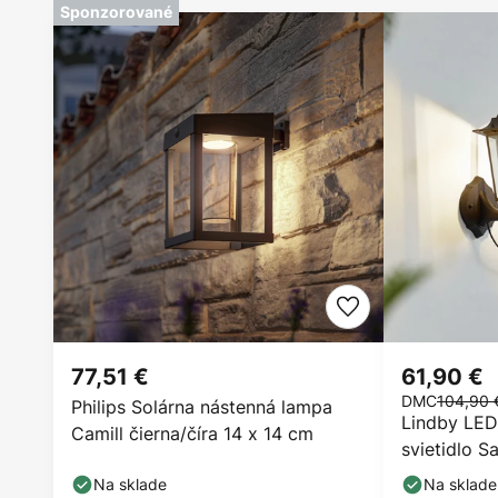
Sponzorované
77,51 €
61,90 €
DMC
104,90 
Philips Solárna nástenná lampa
Lindby LED
Camill čierna/číra 14 x 14 cm
svietidlo Sa
lucerna
Na sklade
Na sklade