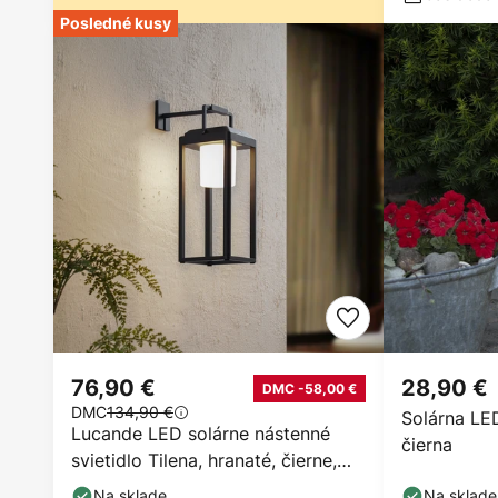
Posledné kusy
76,90 €
28,90 €
DMC -58,00 €
DMC
134,90 €
Solárna LED
Lucande LED solárne nástenné
čierna
svietidlo Tilena, hranaté, čierne,
hliník
Na sklade
Na sklade