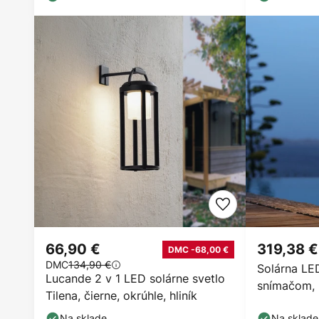
66,90 €
319,38 €
DMC -68,00 €
DMC
134,90 €
Solárna LE
Lucande 2 v 1 LED solárne svetlo
snímačom, 
Tilena, čierne, okrúhle, hliník
Na sklade
Na sklade