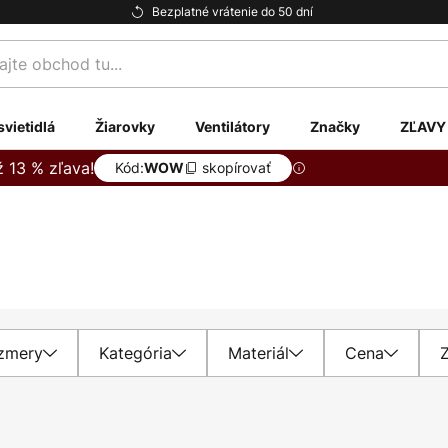
Bezplatné vrátenie do 50 dní
te
svietidlá
Žiarovky
Ventilátory
Značky
ZĽAVY
ž 13 % zľava!
Kód:
skopírovať
WOW
zmery
Kategória
Materiál
Cena