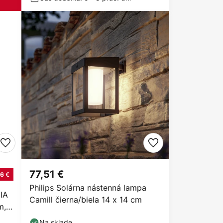
77,51 €
6 €
Philips Solárna nástenná lampa
IA
Camill čierna/biela 14 x 14 cm
m,
Na sklade