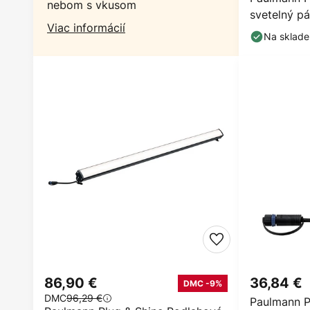
nebom s vkusom
svetelný p
Viac informácií
Na sklade
86,90 €
36,84 €
DMC -9%
DMC
96,29 €
Paulmann P