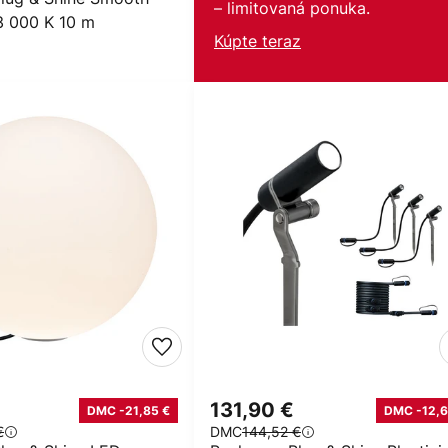
– limitovaná ponuka.
3 000 K 10 m
Kúpte teraz
131,90 €
DMC -21,85 €
DMC -12,6
€
DMC
144,52 €