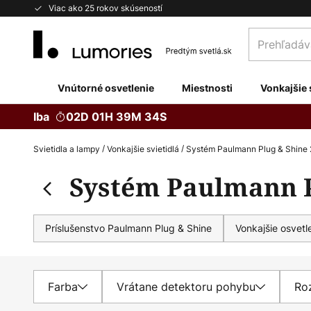
Skip
Viac ako 25 rokov skúseností
to
Prehľadávaj
Content
obchod
tu...
Vnútorné osvetlenie
Miestnosti
Vonkajšie 
Iba
02D 01H 39M 33S
Svietidla a lampy
Vonkajšie svietidlá
Systém Paulmann Plug & Shine 
Systém Paulmann P
Príslušenstvo Paulmann Plug & Shine
Vonkajšie osvetl
Farba
Vrátane detektoru pohybu
Ro