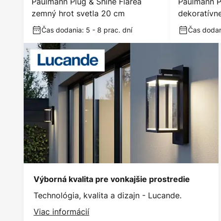
Paulmann Plug & Shine Flarea
Paulmann P
zemný hrot svetla 20 cm
dekoratívn
Čas dodania: 5 - 8 prac. dní
Čas dodani
Výborná kvalita pre vonkajšie prostredie
Technológia, kvalita a dizajn - Lucande.
Viac informácií