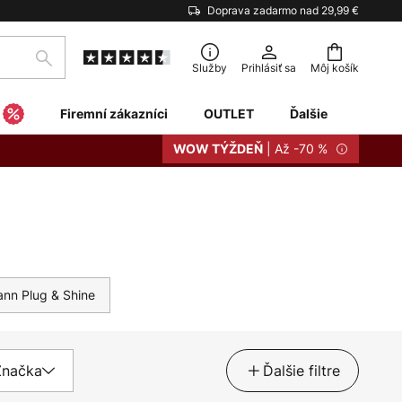
Doprava zadarmo nad 29,99 €
Hľadať
Služby
Prihlásiť sa
Môj košík
Firemní zákazníci
OUTLET
Ďalšie
| Až -70 %
WOW TÝŽDEŇ
ann Plug & Shine
Značka
Ďalšie filtre