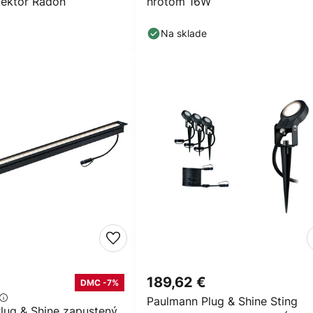
lektor Radon
hrotom 16W
Na sklade
189,62 €
DMC -7%
Paulmann Plug & Shine Sting
lug & Shine zapustený