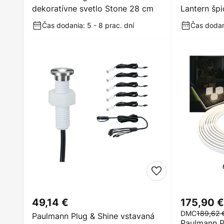
dekoratívne svetlo Stone 28 cm
Lantern špi
Čas dodania: 5 - 8 prac. dní
Čas dodani
49,14 €
175,90 €
DMC
189,62 
Paulmann Plug & Shine vstavaná
Paulmann P