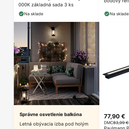
bodový ref
000K základná sada 3 ks
Na sklade
Na sklade
Správne osvetlenie balkóna
77,90 €
DMC
83,99 €
Letná obývacia izba pod holým
Paulmann P