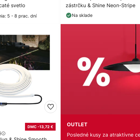
caté svetlo
zástrčku & Shine Neon-Stripe
Na sklade
a: 5 - 8 prac. dní
OUTLET
DMC -13,72 €
€
Posledné kusy za atraktívne c
lug & Shine Smooth