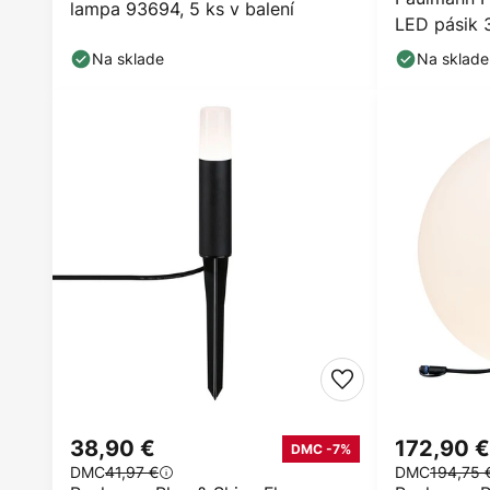
lampa 93694, 5 ks v balení
LED pásik 
Na sklade
Na sklade
38,90 €
172,90 €
DMC -7%
DMC
41,97 €
DMC
194,75 