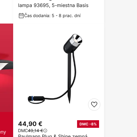
lampa 93695, 5-miestna Basis
Čas dodania: 5 - 8 prac. dní
44,90 €
DMC -8%
DMC
49,14 €
eny
Paulmann Plug & Shine zemná