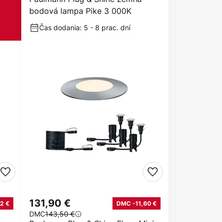
bodová lampa Pike 3 000K
Čas dodania: 5 - 8 prac. dní
131,90 €
2 €
DMC -11,60 €
DMC
143,50 €