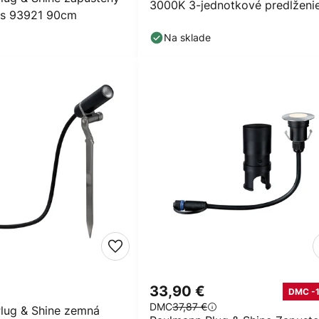
3000K 3-jednotkové predĺženi
ás 93921 90cm
Na sklade
33,90 €
DMC -
DMC
37,87 €
lug & Shine zemná