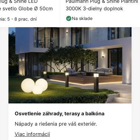
lug & Shine LED
Paulmann Plug & Shine Plantini
e svetlo Globe Ø 50cm
3000K 3-dielny doplnok
Na sklade
a: 5 - 8 prac. dní
Osvetlenie záhrady, terasy a balkóna
Nápady a riešenia pre váš exteriér.
Viac informácií