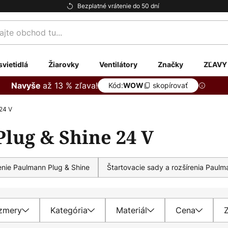
Bezplatné vrátenie do 50 dní
te
svietidlá
Žiarovky
Ventilátory
Značky
ZĽAVY
až 13 % zľava!
Navyše
Kód:
skopírovať
WOW
24 V
lug & Shine 24 V
enie Paulmann Plug & Shine
Štartovacie sady a rozšírenia Paulm
zmery
Kategória
Materiál
Cena