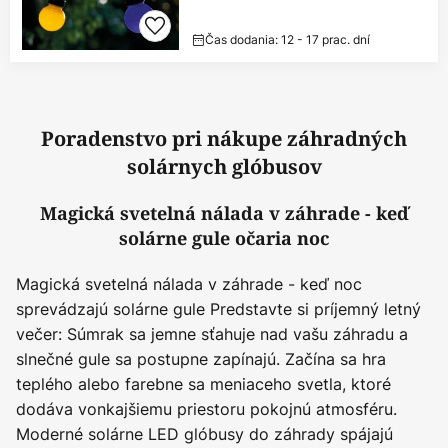
Čas dodania: 12 - 17 prac. dní
Poradenstvo pri nákupe záhradných
solárnych glóbusov
Magická svetelná nálada v záhrade - keď
solárne gule očaria noc
Magická svetelná nálada v záhrade - keď noc
sprevádzajú solárne gule Predstavte si príjemný letný
večer: Súmrak sa jemne sťahuje nad vašu záhradu a
slnečné gule sa postupne zapínajú. Začína sa hra
teplého alebo farebne sa meniaceho svetla, ktoré
dodáva vonkajšiemu priestoru pokojnú atmosféru.
Moderné solárne LED glóbusy do záhrady spájajú