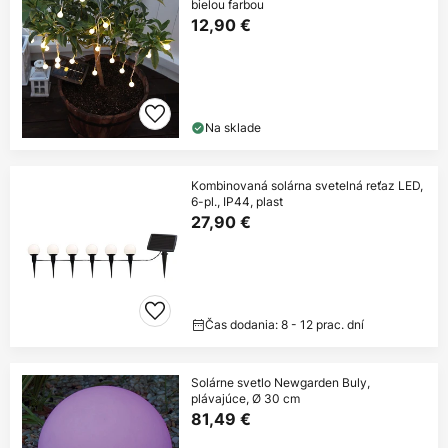
bielou farbou
12,90 €
Na sklade
Kombinovaná solárna svetelná reťaz LED,
6-pl., IP44, plast
27,90 €
Čas dodania: 8 - 12 prac. dní
Solárne svetlo Newgarden Buly,
plávajúce, Ø 30 cm
81,49 €