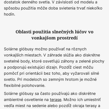
dostatok denného svetla. V závislosti od modelu a
spôsobu použitia môže doba svietenia trvať niekoľko
hodín.
Oblasti použitia slnečných lúčov vo
vonkajšom prostredí
Solárne glóbusy možno používať na rôznych
vonkajších miestach. V záhrade slúžia ako diskrétne
svetelné body, ktoré osvetľujú záhony a zelené plochy
a podporujú existujúci dizajn. Pozdĺž ciest môžu
pomôcť pri orientácii bez toho, aby vyžarovali silné
svetlo. Pri modeloch so zemným hrotom je možné
flexibilné polohovanie.
Solárne glóbusy sa často používajú ako diskrétne
ambientné osvetlenie na
terase
. Možno ich umiestniť
vedľa miest na sedenie alebo pozdĺž okraja terasy a