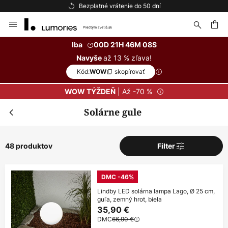
Bezplatné vrátenie do 50 dní
Skip
to
Content
ať
Iba
00D 21H 46M 07S
až 13 % zľava!
Navyše
Kód:
skopírovať
WOW
| Až -70 %
WOW TÝŽDEŇ
Solárne gule
48 produktov
Filter
DMC -46%
Lindby LED solárna lampa Lago, Ø 25 cm,
guľa, zemný hrot, biela
35,90 €
DMC
66,90 €