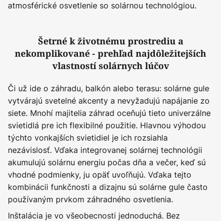
atmosférické osvetlenie so solárnou technológiou.
Šetrné k životnému prostrediu a
nekomplikované - prehľad najdôležitejších
vlastností solárnych lúčov
Či už ide o záhradu, balkón alebo terasu: solárne gule
vytvárajú svetelné akcenty a nevyžadujú napájanie zo
siete. Mnohí majitelia záhrad oceňujú tieto univerzálne
svietidlá pre ich flexibilné použitie. Hlavnou výhodou
týchto vonkajších svietidiel je ich rozsiahla
nezávislosť. Vďaka integrovanej solárnej technológii
akumulujú solárnu energiu počas dňa a večer, keď sú
vhodné podmienky, ju opäť uvoľňujú. Vďaka tejto
kombinácii funkčnosti a dizajnu sú solárne gule často
používaným prvkom záhradného osvetlenia.
Inštalácia je vo všeobecnosti jednoduchá. Bez