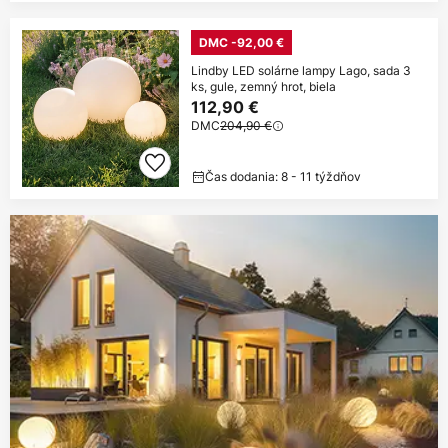
DMC -92,00 €
Lindby LED solárne lampy Lago, sada 3
ks, gule, zemný hrot, biela
112,90 €
DMC
204,90 €
Čas dodania: 8 - 11 týždňov