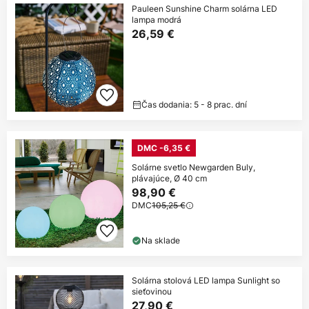
Pauleen Sunshine Charm solárna LED
lampa modrá
26,59 €
Čas dodania: 5 - 8 prac. dní
DMC -6,35 €
Solárne svetlo Newgarden Buly,
plávajúce, Ø 40 cm
98,90 €
DMC
105,25 €
Na sklade
Solárna stolová LED lampa Sunlight so
sieťovinou
27,90 €