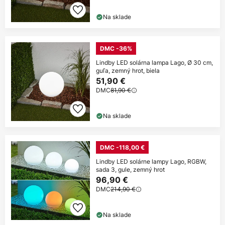
Na sklade
DMC -36%
Lindby LED solárna lampa Lago, Ø 30 cm,
guľa, zemný hrot, biela
51,90 €
DMC
81,90 €
Na sklade
DMC -118,00 €
Lindby LED solárne lampy Lago, RGBW,
sada 3, gule, zemný hrot
96,90 €
DMC
214,90 €
Na sklade