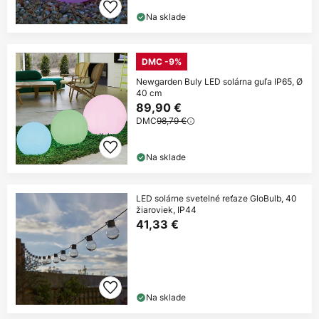
Na sklade
DMC -9%
Newgarden Buly LED solárna guľa IP65, Ø
40 cm
89,90 €
DMC
98,79 €
Na sklade
LED solárne svetelné reťaze GloBulb, 40
žiaroviek, IP44
41,33 €
Na sklade