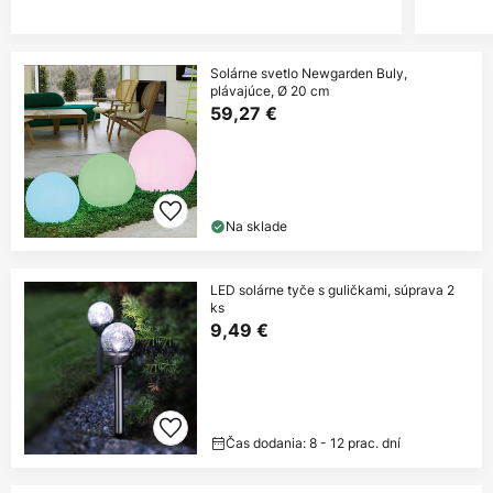
Solárne svetlo Newgarden Buly,
plávajúce, Ø 20 cm
59,27 €
Na sklade
LED solárne tyče s guličkami, súprava 2
ks
9,49 €
Čas dodania: 8 - 12 prac. dní