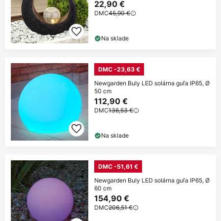
22,90 €
DMC
45,90 €
Na sklade
DMC -23,63 €
Newgarden Buly LED solárna guľa IP65, Ø
50 cm
112,90 €
DMC
136,53 €
Na sklade
DMC -51,61 €
Newgarden Buly LED solárna guľa IP65, Ø
60 cm
154,90 €
DMC
206,51 €