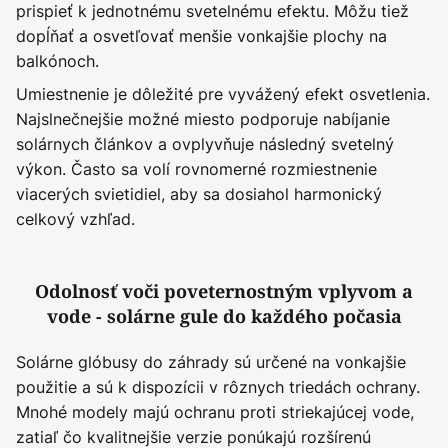
prispieť k jednotnému svetelnému efektu. Môžu tiež
dopĺňať a osvetľovať menšie vonkajšie plochy na
balkónoch.
Umiestnenie je dôležité pre vyvážený efekt osvetlenia.
Najslnečnejšie možné miesto podporuje nabíjanie
solárnych článkov a ovplyvňuje následný svetelný
výkon. Často sa volí rovnomerné rozmiestnenie
viacerých svietidiel, aby sa dosiahol harmonický
celkový vzhľad.
Odolnosť voči poveternostným vplyvom a
vode - solárne gule do každého počasia
Solárne glóbusy do záhrady sú určené na vonkajšie
použitie a sú k dispozícii v rôznych triedách ochrany.
Mnohé modely majú ochranu proti striekajúcej vode,
zatiaľ čo kvalitnejšie verzie ponúkajú rozšírenú