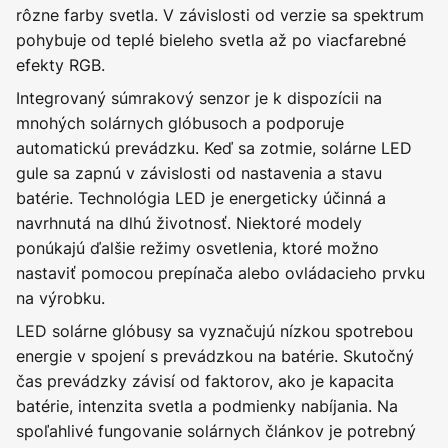
rôzne farby svetla. V závislosti od verzie sa spektrum
pohybuje od teplé bieleho svetla až po viacfarebné
efekty RGB.
Integrovaný súmrakový senzor je k dispozícii na
mnohých solárnych glóbusoch a podporuje
automatickú prevádzku. Keď sa zotmie, solárne LED
gule sa zapnú v závislosti od nastavenia a stavu
batérie. Technológia LED je energeticky účinná a
navrhnutá na dlhú životnosť. Niektoré modely
ponúkajú ďalšie režimy osvetlenia, ktoré možno
nastaviť pomocou prepínača alebo ovládacieho prvku
na výrobku.
LED solárne glóbusy sa vyznačujú nízkou spotrebou
energie v spojení s prevádzkou na batérie. Skutočný
čas prevádzky závisí od faktorov, ako je kapacita
batérie, intenzita svetla a podmienky nabíjania. Na
spoľahlivé fungovanie solárnych článkov je potrebný