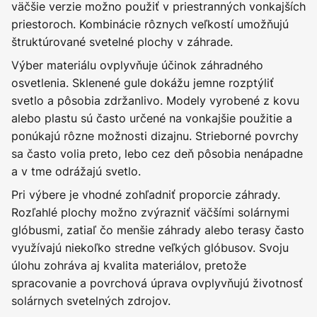
väčšie verzie možno použiť v priestranných vonkajších
priestoroch. Kombinácie rôznych veľkostí umožňujú
štruktúrované svetelné plochy v záhrade.
Výber materiálu ovplyvňuje účinok záhradného
osvetlenia. Sklenené gule dokážu jemne rozptýliť
svetlo a pôsobia zdržanlivo. Modely vyrobené z kovu
alebo plastu sú často určené na vonkajšie použitie a
ponúkajú rôzne možnosti dizajnu. Strieborné povrchy
sa často volia preto, lebo cez deň pôsobia nenápadne
a v tme odrážajú svetlo.
Pri výbere je vhodné zohľadniť proporcie záhrady.
Rozľahlé plochy možno zvýrazniť väčšími solárnymi
glóbusmi, zatiaľ čo menšie záhrady alebo terasy často
využívajú niekoľko stredne veľkých glóbusov. Svoju
úlohu zohráva aj kvalita materiálov, pretože
spracovanie a povrchová úprava ovplyvňujú životnosť
solárnych svetelných zdrojov.