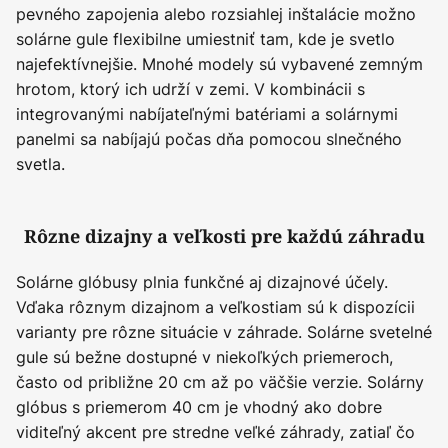
pevného zapojenia alebo rozsiahlej inštalácie možno
solárne gule flexibilne umiestniť tam, kde je svetlo
najefektívnejšie. Mnohé modely sú vybavené zemným
hrotom, ktorý ich udrží v zemi. V kombinácii s
integrovanými nabíjateľnými batériami a solárnymi
panelmi sa nabíjajú počas dňa pomocou slnečného
svetla.
Rôzne dizajny a veľkosti pre každú záhradu
Solárne glóbusy plnia funkčné aj dizajnové účely.
Vďaka rôznym dizajnom a veľkostiam sú k dispozícii
varianty pre rôzne situácie v záhrade. Solárne svetelné
gule sú bežne dostupné v niekoľkých priemeroch,
často od približne 20 cm až po väčšie verzie. Solárny
glóbus s priemerom 40 cm je vhodný ako dobre
viditeľný akcent pre stredne veľké záhrady, zatiaľ čo