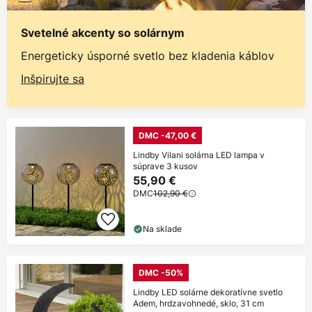
Svetelné akcenty so solárnym
Energeticky úsporné svetlo bez kladenia káblov
Inšpirujte sa
DMC -47,00 €
Lindby Vilani solárna LED lampa v
súprave 3 kusov
55,90 €
DMC
102,90 €
Na sklade
DMC -50%
Lindby LED solárne dekoratívne svetlo
Adem, hrdzavohnedé, sklo, 31 cm