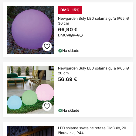
DMC -15%
Newgarden Buly LED solárna guľa IP65, Ø
30 cm
66,90 €
DMC
78,91 €
Na sklade
Newgarden Buly LED solárna guľa IP65, Ø
20 cm
56,69 €
Na sklade
LED solárne svetelné reťaze GloBulb, 20
žiaroviek, IP44