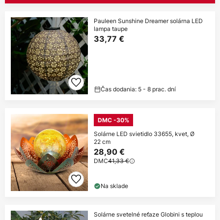
Pauleen Sunshine Dreamer solárna LED
lampa taupe
33,77 €
Čas dodania: 5 - 8 prac. dní
DMC -30%
Solárne LED svietidlo 33655, kvet, Ø
22 cm
28,90 €
DMC
41,33 €
Na sklade
Solárne svetelné reťaze Globini s teplou