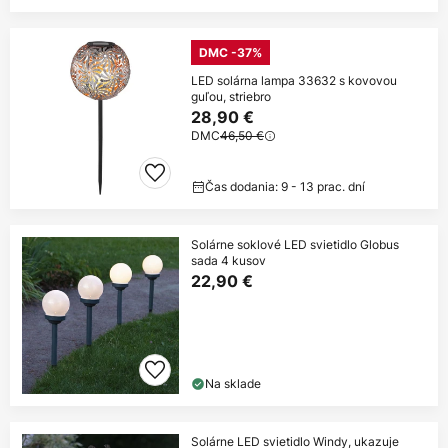
DMC -37%
LED solárna lampa 33632 s kovovou
guľou, striebro
28,90 €
DMC
46,50 €
Čas dodania: 9 - 13 prac. dní
Solárne soklové LED svietidlo Globus
sada 4 kusov
22,90 €
Na sklade
Solárne LED svietidlo Windy, ukazuje