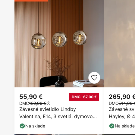
55,90 €
265,90 
DMC -67,00 €
DMC
122,90 €
DMC
514,90 
Závesné svietidlo Lindby
Závesné sv
Valentina, E14, 3 svetlá, dymovo
Hayley, Ø 4
sivá, sklo
farba, sklo
Na sklade
Na sklade