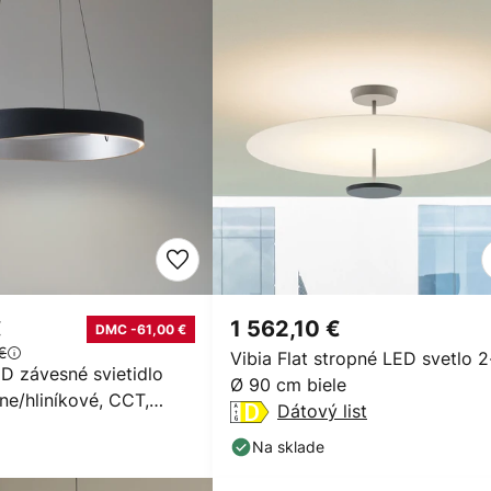
€
1 562,10 €
DMC -61,00 €
€
Vibia Flat stropné LED svetlo 2
D závesné svietidlo
Ø 90 cm biele
rne/hliníkové, CCT,
Dátový list
né
Na sklade