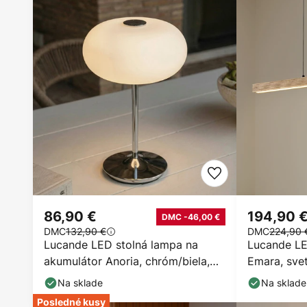
86,90 €
194,90 
DMC -46,00 €
DMC
132,90 €
DMC
224,90 
Lucande LED stolná lampa na
Lucande LE
akumulátor Anoria, chróm/biela,
Emara, sve
sklo, IP44, USB
Na sklade
Na sklade
Posledné kusy