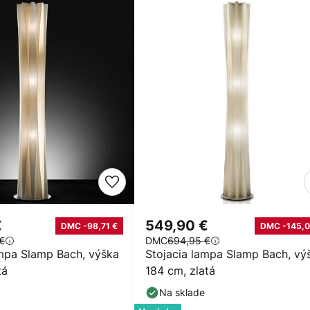
€
549,90 €
DMC -98,71 €
DMC -145,0
€
DMC
694,95 €
ampa Slamp Bach, výška
Stojacia lampa Slamp Bach, vý
tá
184 cm, zlatá
Na sklade