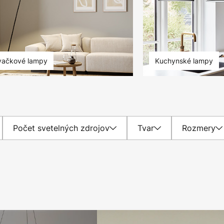
ačkové lampy
Kuchynské lampy
Počet svetelných zdrojov
Tvar
Rozmery