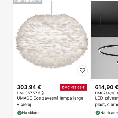
Sponzorované
303,94 €
614,90 
DMC -53,63 €
DMC
357,57 €
DMC
714,90 
UMAGE Eos závesná lampa large
LED závesné
v bielej
plast, čiern
Na sklade
Na sklade