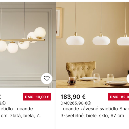
€
183,90 €
DMC -10,00 €
DMC -82,0
€
DMC
265,90 €
ietidlo Lucande
Lucande závesné svietidlo Sharv
cm, zlatá, biela, 7
3-svetelné, biele, sklo, 97 cm