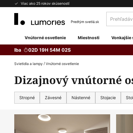
Skip
Viac ako 25 rokov skúseností
to
Prehľadávaj
Content
obchod
tu...
Vnútorné osvetlenie
Miestnosti
Vonkajšie 
Iba
02D 19H 54M 01S
Svietidla a lampy
Vnútorné osvetlenie
Dizajnový vnútorné o
Stropné
Závesné
Nástenné
Stojacie
Sto