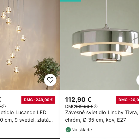
€
112,90 €
DMC -249,00 €
DMC -20,0
€
DMC
132,90 €
ietidlo Lucande LED
Závesné svietidlo Lindby Tivra,
0 cm, 9 svetiel, zlatá
chróm, Ø 35 cm, kov, E27
Na sklade