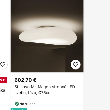
602,70 €
5 €
Stilnovo Mr. Magoo stropné LED
ška
svetlo, fáza, Ø76cm
Na sklade