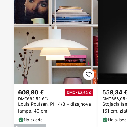
609,90 €
559,34 
DMC -82,62 €
DMC
692,52 €
DMC
658,05 
Louis Poulsen, PH 4/3 – dizajnová
Stojacia l
lampa, 40 cm
161 cm, zla
Na sklade
Na sklade