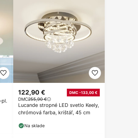
122,90 €
DMC -133,00 €
DMC
255,90 €
-pl.
Lucande stropné LED svetlo Keely,
chrómová farba, krištáľ, 45 cm
Na sklade