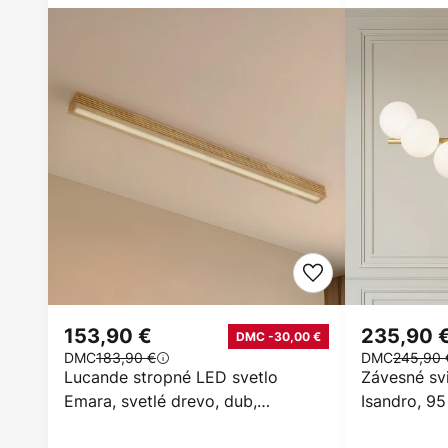
153,90 €
235,90 
DMC -30,00 €
DMC
183,90 €
DMC
245,90 
Lucande stropné LED svetlo
Závesné sv
Emara, svetlé drevo, dub,
Isandro, 95 
stmievateľné
svetiel, G9