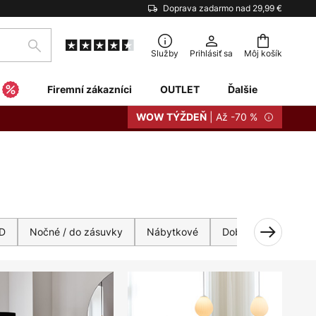
Doprava zadarmo nad 29,99 €
Hľadať
Služby
Prihlásiť sa
Môj košík
Firemní zákazníci
OUTLET
Ďalšie
| Až -70 %
WOW TÝŽDEŇ
D
Nočné / do zásuvky
Nábytkové
Dobíjateľné
Tie