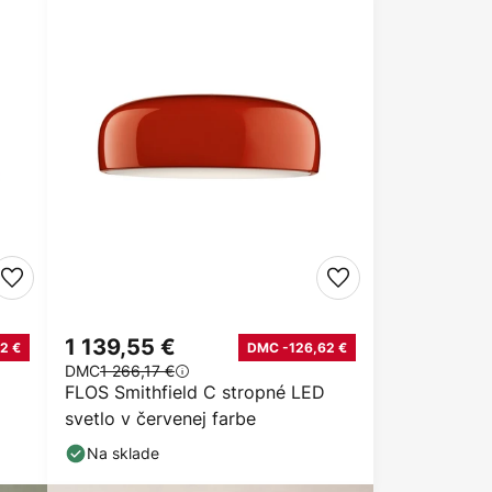
1 139,55 €
2 €
DMC -126,62 €
DMC
1 266,17 €
FLOS Smithfield C stropné LED
svetlo v červenej farbe
Na sklade