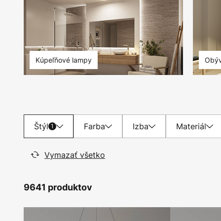
Kúpeľňové lampy
Obýv
Štýl
Farba
Izba
Materiál
1
Vymazať všetko
9641 produktov