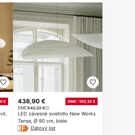
438,90 €
0 €
DMC -103,32 €
DMC
542,22 €
il,
LED závesné svietidlo New Works
Tense, Ø 90 cm, biele
Dátový list