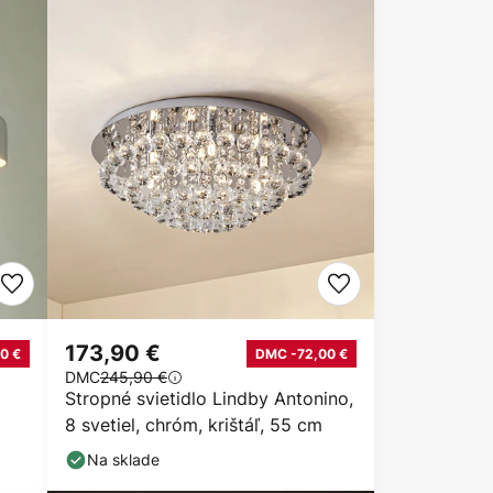
173,90 €
0 €
DMC -72,00 €
DMC
245,90 €
Stropné svietidlo Lindby Antonino,
8 svetiel, chróm, krištáľ, 55 cm
Na sklade