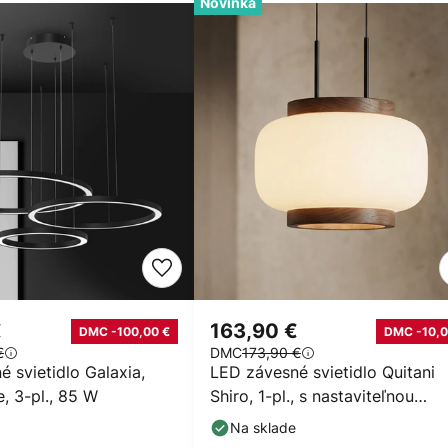
Novinka
€
163,90 €
DMC -100,00 €
DMC -10,0
€
DMC
173,90 €
 svietidlo Galaxia,
LED závesné svietidlo Quitani
e, 3-pl., 85 W
Shiro, 1-pl., s nastaviteľnou
výškou, sklo
Na sklade