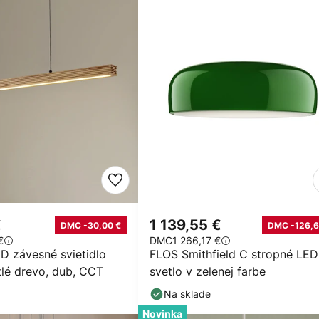
€
1 139,55 €
DMC -30,00 €
DMC -126,6
€
DMC
1 266,17 €
D závesné svietidlo
FLOS Smithfield C stropné LED
tlé drevo, dub, CCT
svetlo v zelenej farbe
Na sklade
Novinka