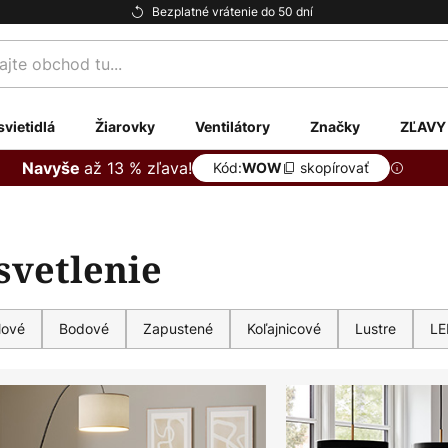
Bezplatné vrátenie do 50 dní
te
svietidlá
Žiarovky
Ventilátory
Značky
ZĽAVY
až 13 % zľava!
Navyše
Kód:
skopírovať
WOW
svetlenie
lové
Bodové
Zapustené
Koľajnicové
Lustre
LE