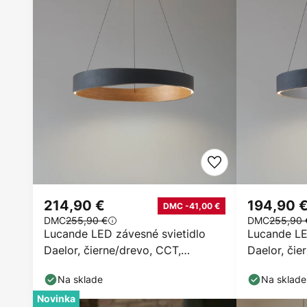
214,90 €
194,90 
DMC -41,00 €
DMC
255,90 €
DMC
255,90 
Lucande LED závesné svietidlo
Lucande LE
Daelor, čierne/drevo, CCT,
Daelor, čie
stmievateľné
stmievateľ
Na sklade
Na sklade
Novinka