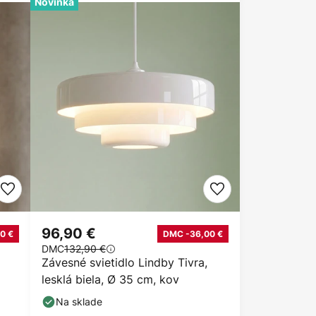
Novinka
96,90 €
0 €
DMC -36,00 €
DMC
132,90 €
Závesné svietidlo Lindby Tivra,
lesklá biela, Ø 35 cm, kov
Na sklade