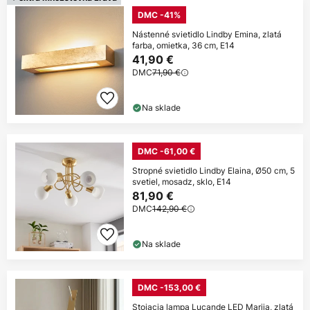
DMC -41%
Nástenné svietidlo Lindby Emina, zlatá
farba, omietka, 36 cm, E14
41,90 €
DMC
71,90 €
Na sklade
DMC -61,00 €
Stropné svietidlo Lindby Elaina, Ø50 cm, 5
svetiel, mosadz, sklo, E14
81,90 €
DMC
142,90 €
Na sklade
DMC -153,00 €
Stojacia lampa Lucande LED Marija, zlatá