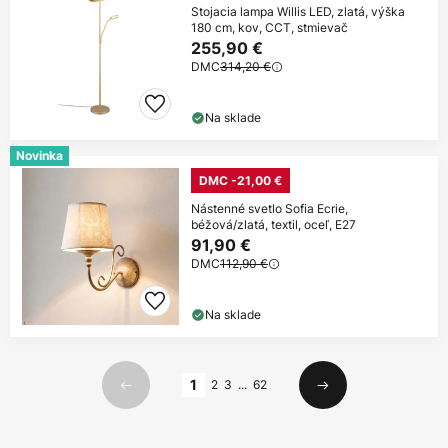
Stojacia lampa Willis LED, zlatá, výška
180 cm, kov, CCT, stmievač
255,90 €
DMC
314,20 €
Na sklade
Novinka
DMC -21,00 €
Nástenné svetlo Sofia Ecrie,
béžová/zlatá, textil, oceľ, E27
91,90 €
DMC
112,90 €
Na sklade
Strana
1
2
3
...
62
Predchádzajúci
Ďalší