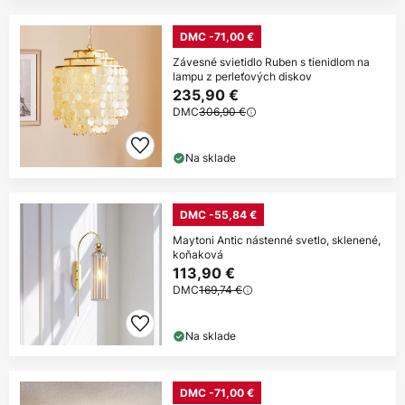
DMC -71,00 €
Závesné svietidlo Ruben s tienidlom na
lampu z perleťových diskov
235,90 €
DMC
306,90 €
Na sklade
DMC -55,84 €
Maytoni Antic nástenné svetlo, sklenené,
koňaková
113,90 €
DMC
169,74 €
Na sklade
DMC -71,00 €