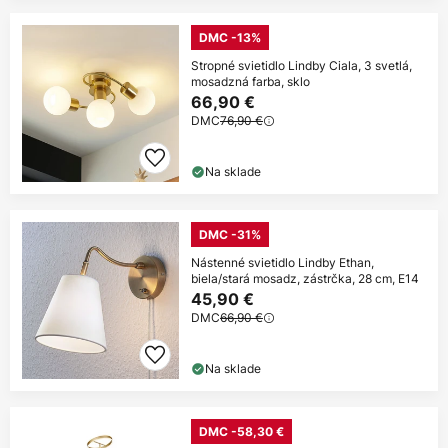
DMC -13%
Stropné svietidlo Lindby Ciala, 3 svetlá,
mosadzná farba, sklo
66,90 €
DMC
76,90 €
Na sklade
DMC -31%
Nástenné svietidlo Lindby Ethan,
biela/stará mosadz, zástrčka, 28 cm, E14
45,90 €
DMC
66,90 €
Na sklade
DMC -58,30 €