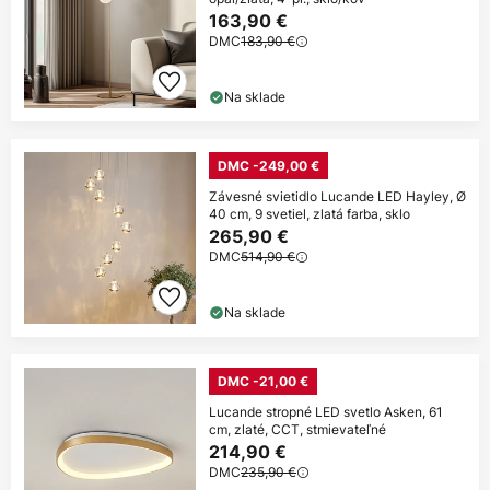
163,90 €
DMC
183,90 €
Na sklade
DMC -249,00 €
Závesné svietidlo Lucande LED Hayley, Ø
40 cm, 9 svetiel, zlatá farba, sklo
265,90 €
DMC
514,90 €
Na sklade
DMC -21,00 €
Lucande stropné LED svetlo Asken, 61
cm, zlaté, CCT, stmievateľné
214,90 €
DMC
235,90 €