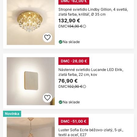
DMC -62,00 €
Stropné svietidlo Lindby Gillion, 4 svetlá,
zlatá farba, krištáľ, Ø 35 cm
132,90 €
DMC
194,90 €
Na sklade
DMC -26,00 €
Nástenné svietidlo Lucande LED Elrik,
zlatá farba, 22 cm, kov
76,90 €
DMC
102,90 €
Na sklade
Novinka
DMC -51,00 €
Luster Sofia Ecrie béžovo-zlatý, 5-pl.,
textil a oceľ, E27