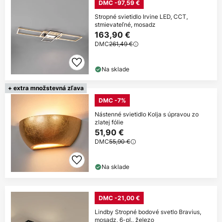
DMC -97,59 €
Stropné svietidlo Irvine LED, CCT,
stmievateľné, mosadz
163,90 €
DMC
261,49 €
Na sklade
+ extra množstevná zľava
DMC -7%
Nástenné svietidlo Kolja s úpravou zo
zlatej fólie
51,90 €
DMC
55,90 €
Na sklade
DMC -21,00 €
Lindby Stropné bodové svetlo Bravius,
mosadz, 6-pl., železo