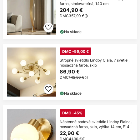
farba, stmievateľná, 140 cm
204,90 €
DMC
357,90 €
Na sklade
DMC -56,00 €
Stropné svietidlo Lindby Ciala, 7 svetiel,
mosadzná farba, sklo
86,90 €
DMC
142,90 €
Na sklade
DMC -45%
Nástenné bodové svietidlo Lindby Elaina,
mosadzná farba, sklo, výška 14 cm, E14
22,90 €
DMC
41,90 €