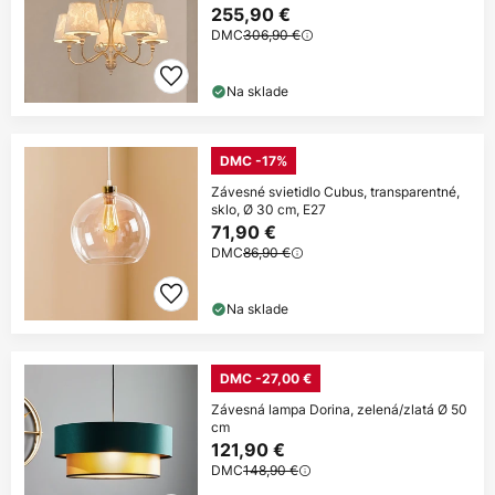
255,90 €
DMC
306,90 €
Na sklade
DMC -17%
Závesné svietidlo Cubus, transparentné,
sklo, Ø 30 cm, E27
71,90 €
DMC
86,90 €
Na sklade
DMC -27,00 €
Závesná lampa Dorina, zelená/zlatá Ø 50
cm
121,90 €
DMC
148,90 €