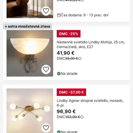
Čas dodania: 9 - 13 prac. dní
+ extra množstevná zľava
DMC -25%
Nástenné svietidlo Lindby Mohija, 25 cm,
čierna/zlatá, sklo, E27
41,90 €
DMC
55,90 €
Na sklade
DMC -57,00 €
Lindby Agmar stropné svietidlo, mosadz,
6-pl.
96,90 €
DMC
153,90 €
Na sklade