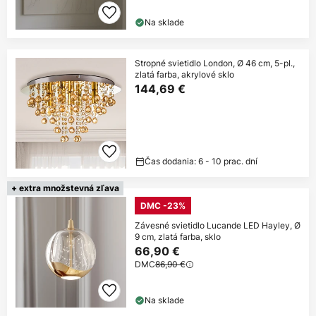
Na sklade
Stropné svietidlo London, Ø 46 cm, 5-pl.,
zlatá farba, akrylové sklo
144,69 €
Čas dodania: 6 - 10 prac. dní
+ extra množstevná zľava
DMC -23%
Závesné svietidlo Lucande LED Hayley, Ø
9 cm, zlatá farba, sklo
66,90 €
DMC
86,90 €
Na sklade