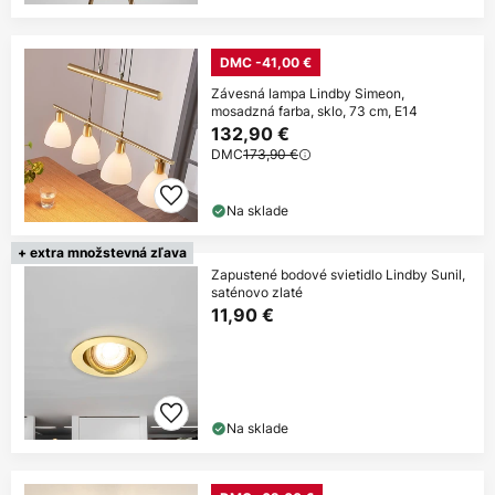
DMC -41,00 €
Závesná lampa Lindby Simeon,
mosadzná farba, sklo, 73 cm, E14
132,90 €
DMC
173,90 €
Na sklade
+ extra množstevná zľava
Zapustené bodové svietidlo Lindby Sunil,
saténovo zlaté
11,90 €
Na sklade