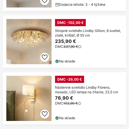
Dodacia lehota: 3 - 4 týždne
DMC -102,00 €
Stropné svietidlo Lindby Gillion, 8 svetiel,
zlaté, krištáľ, Ø 55 cm
235,90 €
DMC
337,90 €
Na sklade
DMC -26,00 €
Nástenné svietidlo Lindby Florens,
mosadz, LED lampa na čítanie, 23,5 cm
76,90 €
DMC
102,90 €
Na sklade