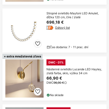
Stropné svietidlo Maytoni LED Amulet,
dĺžka 120 cm, číre / zlaté
696,18 €
Dátový list
Čas dodania: 7 - 11 prac. dní
+ extra množstevná zľava
DMC -31%
Nástenné svietidlo Lucande LED Hayley,
zlatá farba, sklo, výška 34 cm
66,90 €
DMC
96,90 €
Na sklade