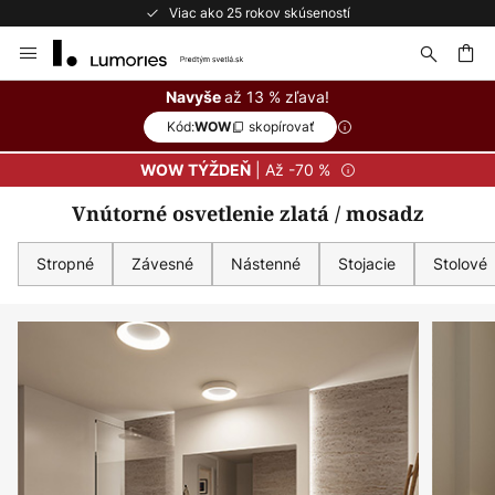
Bezplatné vrátenie do 50 dní
Skip
to
Content
ať
až 13 % zľava!
Navyše
Kód:
skopírovať
WOW
| Až -70 %
WOW TÝŽDEŇ
Vnútorné osvetlenie zlatá / mosadz
Stropné
Závesné
Nástenné
Stojacie
Stolové