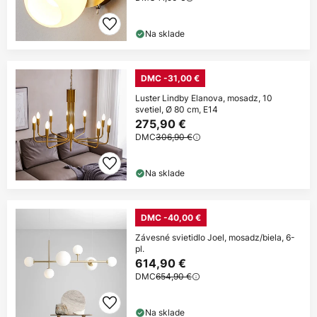
Na sklade
DMC -31,00 €
Luster Lindby Elanova, mosadz, 10
svetiel, Ø 80 cm, E14
275,90 €
DMC
306,90 €
Na sklade
DMC -40,00 €
Závesné svietidlo Joel, mosadz/biela, 6-
pl.
614,90 €
DMC
654,90 €
Na sklade