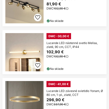
81,90 €
DMC
102,90 €
Na sklade
DMC -30,00 €
Lucande LED nástenné svetlo Melisa,
zlaté, 90 cm, CCT, IP44
102,90 €
DMC
132,90 €
Na sklade
DMC -41,00 €
Lucande LED závesné svietidlo Yonam, Ø
80 cm, 1-pl., zlaté, CCT
296,90 €
DMC
337,90 €