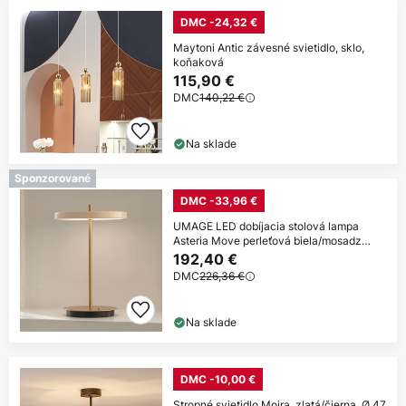
DMC -24,32 €
Maytoni Antic závesné svietidlo, sklo,
koňaková
115,90 €
DMC
140,22 €
Na sklade
Sponzorované
DMC -33,96 €
UMAGE LED dobíjacia stolová lampa
Asteria Move perleťová biela/mosadz
31cm
192,40 €
DMC
226,36 €
Na sklade
DMC -10,00 €
Stropné svietidlo Moira, zlatá/čierna, Ø 47