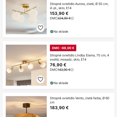
Stropné svietidlo Aurora, zlaté, Ø 50 cm,
4-pl., sklo, E14
153,90 €
DMC
224,90 €
Na sklade
DMC -66,00 €
Stropné svietidlo Lindby Elaina, 70 cm, 4
svetlá, mosadz, sklo, E14
76,90 €
DMC
142,90 €
Na sklade
Stropné svietidlo Vento, zlatá farba, Ø 60
cm
183,90 €