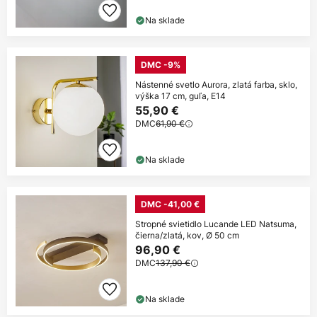
Na sklade
DMC -9%
Nástenné svetlo Aurora, zlatá farba, sklo,
výška 17 cm, guľa, E14
55,90 €
DMC
61,90 €
Na sklade
DMC -41,00 €
Stropné svietidlo Lucande LED Natsuma,
čierna/zlatá, kov, Ø 50 cm
96,90 €
DMC
137,90 €
Na sklade