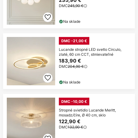
235,90 €
DMC
245,90 €
Na sklade
DMC -21,00 €
Lucande stropné LED svetlo Circulo,
zlaté, 60 cm CCT, stmievateľné
183,90 €
DMC
204,90 €
Na sklade
DMC -10,00 €
Stropné svietidlo Lucande Meritt,
mosadz/číre, Ø 40 cm, sklo
122,90 €
DMC
132,90 €