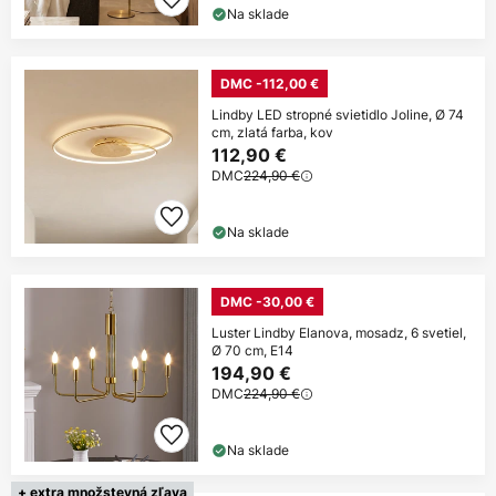
Na sklade
DMC -112,00 €
Lindby LED stropné svietidlo Joline, Ø 74
cm, zlatá farba, kov
112,90 €
DMC
224,90 €
Na sklade
DMC -30,00 €
Luster Lindby Elanova, mosadz, 6 svetiel,
Ø 70 cm, E14
194,90 €
DMC
224,90 €
Na sklade
+ extra množstevná zľava