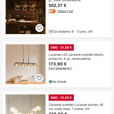
pl., zlaté, stmievateľné
552,27 €
Dátový list
Čas dodania: 8 - 12 prac. dní
DMC -31,00 €
Lucande LED závesné svietidlo Martis,
jantárové, 4-pl., stmievateľné
173,90 €
DMC
204,90 €
Na sklade
DMC -10,00 €
Závesné svietidlo Lucande Isandro, 95
cm, zlatá, biela, 7 svetiel, G9