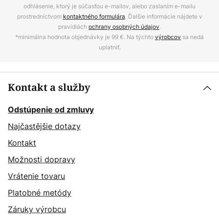
odhlásenie, ktorý je súčasťou e-mailov, alebo zaslaním e-mailu
prostredníctvom
kontaktného formulára
. Ďalšie informácie nájdete v
pravidlách
ochrany osobných údajov
.
*minimálna hodnota objednávky je 99 €. Na týchto
výrobcov
sa nedá
uplatniť.
Kontakt a služby
Odstúpenie od zmluvy
Najčastějšie dotazy
Kontakt
Možnosti dopravy
Vrátenie tovaru
Platobné metódy
Záruky výrobcu