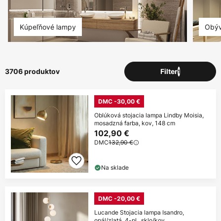
Kúpeľňové lampy
Obýv
3706 produktov
Filter
1
DMC -30,00 €
Oblúková stojacia lampa Lindby Moisia,
mosadzná farba, kov, 148 cm
102,90 €
DMC
132,90 €
Na sklade
DMC -20,00 €
Lucande Stojacia lampa Isandro,
opál/zlatá, 4-pl., sklo/kov