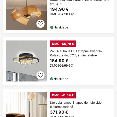
cm, 3-pl
194,90 €
DMC
204,90 €
Na sklade
DMC -50,79 €
Paul Neuhaus LED stropné svietidlo
Rotazo, sklo, CCT, stmievateľné
154,90 €
DMC
205,69 €
Na sklade
DMC -41,49 €
Stojacia lampa Shapes tienidlo sklo
biela/mosadzná
371,90 €
DMC
413,39 €