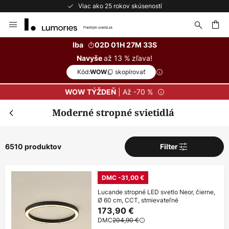
Bezplatné vrátenie do 50 dní
Skip
to
Content
ať
Iba
02D 01H 27M 31S
až 13 % zľava!
Navyše
Kód:
skopírovať
WOW
| Až -70 %
WOW TÝŽDEŇ
Moderné stropné svietidlá
6510 produktov
Filter
DMC -31,00 €
Lucande stropné LED svetlo Neor, čierne,
Ø 60 cm, CCT, stmievateľné
173,90 €
DMC
204,90 €