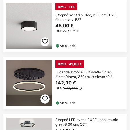
DMC -11%
Stropné svietidlo Cleo, Ø 20 cm, IP20,
čierne, kov, E27
45,90 €
DMC
51,90 €
Na sklade
DMC -41,00 €
Lucande stropné LED svetlo Orven,
čierne/drevo, Ø50cm, stmievateľné
142,90 €
DMC
183,90 €
Na sklade
Stropné LED svetlo PURE Loop, mystic
grey, Ø 60 cm, CCT