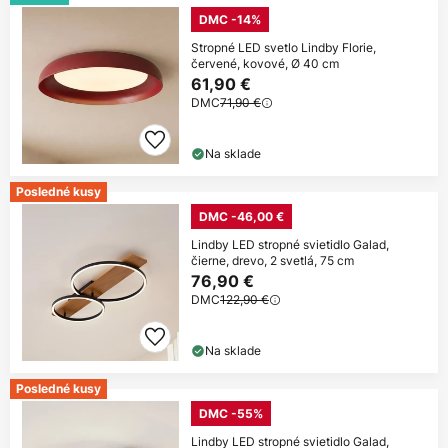
DMC -14%
Stropné LED svetlo Lindby Florie,
červené, kovové, Ø 40 cm
61,90 €
DMC
71,90 €
Na sklade
Posledné kusy
DMC -46,00 €
Lindby LED stropné svietidlo Galad,
čierne, drevo, 2 svetlá, 75 cm
76,90 €
DMC
122,90 €
Na sklade
Posledné kusy
DMC -55%
Lindby LED stropné svietidlo Galad,