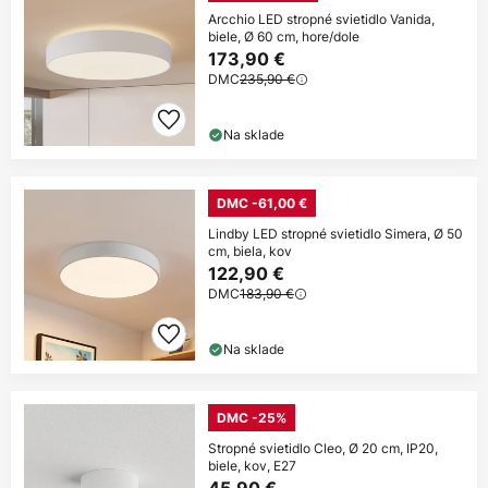
Arcchio LED stropné svietidlo Vanida,
biele, Ø 60 cm, hore/dole
173,90 €
DMC
235,90 €
Na sklade
DMC -61,00 €
Lindby LED stropné svietidlo Simera, Ø 50
cm, biela, kov
122,90 €
DMC
183,90 €
Na sklade
DMC -25%
Stropné svietidlo Cleo, Ø 20 cm, IP20,
biele, kov, E27