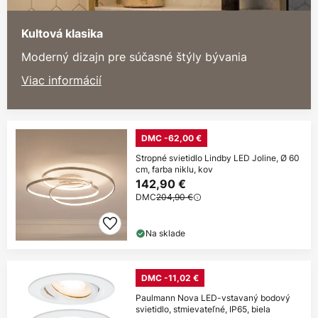
Kultová klasika
Moderný dizajn pre súčasné štýly bývania
Viac informácií
DMC -62,00 €
Stropné svietidlo Lindby LED Joline, Ø 60
cm, farba niklu, kov
142,90 €
DMC
204,90 €
Na sklade
DMC -11,02 €
Paulmann Nova LED-vstavaný bodový
svietidlo, stmievateľné, IP65, biela