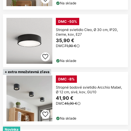
Na sklade
DMC -50%
Stropné svietidlo Cleo, Ø 30 cm, IP20,
čierne, kov, E27
35,90 €
DMC
71,90 €
Na sklade
+ extra množstevná zľava
DMC -8%
Stropné bodové svietidlo Arcchio Mabel,
Ø 12 cm, sivé, kov, GU10
41,90 €
DMC
45,90 €
Na sklade
Novinka