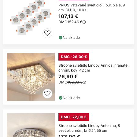
PRIOS Vstavané svietidlo Fibur, biele, 9
cm, GU10, 10 ks
107,13 €
DMC
152,46 €
Na sklade
DMC -26,00 €
Stropné svietidlo Lindby Annica, hranaté,
chróm, kov, 42 cm
76,90 €
DMC
102,90 €
Na sklade
DMC -72,00 €
Stropné svietidlo Lindby Antonino, 8
svetiel, chróm, krištáľ, 55 cm
173,90 €