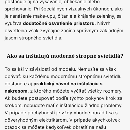
postačuje aj na vysávanie, obliekanie alebo
sprchovanie. Pri špeciálnych vizuálnych úkonoch, ako
je nanášanie make-upu, čítanie a krájanie zeleniny, sa
využíva
. Návrh
dodatočné osvetlenie priestoru
osvetlenia však zvyčajne začína správnym základným
jasom stropného svietidla.
Ako sa inštalujú moderné stropné svietidlá?
To sa líši v závislosti od modelu. Nemusíte sa však
obávať: ku každému modernému stropnému svietidlu
dostanete aj
praktický návod na inštaláciu s
, z ktorého môžete vyčítať všetky rozmery.
nákresom
Ak budete postupovať podľa týchto pokynov krok za
krokom, nebudete mať s inštaláciou žiadne problémy.
V prípade pochybností je vždy vhodné poradiť sa s
dôveryhodným elektrikárom. V prípade akýchkoľvek
otázok sa môžete kedykoľvek obrátiť na našu