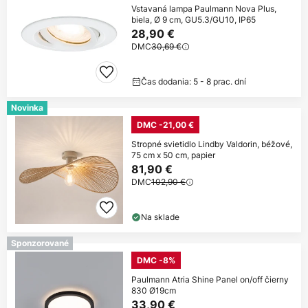
Vstavaná lampa Paulmann Nova Plus,
biela, Ø 9 cm, GU5.3/GU10, IP65
28,90 €
DMC
30,69 €
Čas dodania: 5 - 8 prac. dní
Novinka
DMC -21,00 €
Stropné svietidlo Lindby Valdorin, béžové,
75 cm x 50 cm, papier
81,90 €
DMC
102,90 €
Na sklade
Sponzorované
DMC -8%
Paulmann Atria Shine Panel on/off čierny
830 Ø19cm
33,90 €