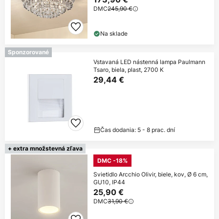
DMC
245,90 €
Na sklade
Sponzorované
Vstavaná LED nástenná lampa Paulmann
Tsaro, biela, plast, 2700 K
29,44 €
Čas dodania: 5 - 8 prac. dní
+ extra množstevná zľava
DMC -18%
Svietidlo Arcchio Olivir, biele, kov, Ø 6 cm,
GU10, IP44
25,90 €
DMC
31,90 €