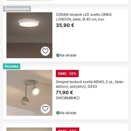
Sponzorované
OSRAM stropné LED svetlo ORBIS
LONDON, biele, Ø 40 cm, kov
35,90 €
Na sklade
Novinka
DMC -12%
Stropné bodové svetlá NEMO, 2-pl., šedo-
béžový, pohyblivý, GX53
71,90 €
DMC
81,90 €
Na sklade