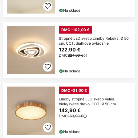
Na sklade
DMC -102,00 €
Stropné LED svetlo Lindby Rebeka, Ø 50
cm, CCT, diaľkové ovládanie
122,90 €
DMC
224,90 €
Na sklade
DMC -21,00 €
Lindby stropné LED svetlo Velua,
biele/svetlé drevo, CCT, Ø 50 cm
142,90 €
DMC
163,90 €
Na sklade