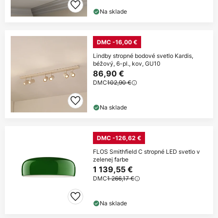
Na sklade
DMC -16,00 €
Lindby stropné bodové svetlo Kardis,
béžový, 6-pl., kov, GU10
86,90 €
DMC
102,90 €
Na sklade
DMC -126,62 €
FLOS Smithfield C stropné LED svetlo v
zelenej farbe
1 139,55 €
DMC
1 266,17 €
Na sklade