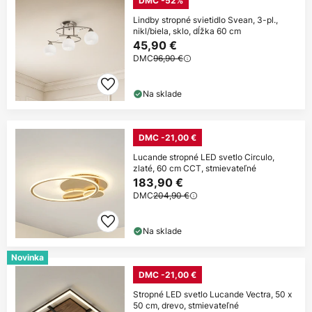
DMC -52%
Lindby stropné svietidlo Svean, 3-pl.,
nikl/biela, sklo, dĺžka 60 cm
45,90 €
DMC
96,90 €
Na sklade
DMC -21,00 €
Lucande stropné LED svetlo Circulo,
zlaté, 60 cm CCT, stmievateľné
183,90 €
DMC
204,90 €
Na sklade
Novinka
DMC -21,00 €
Stropné LED svetlo Lucande Vectra, 50 x
50 cm, drevo, stmievateľné