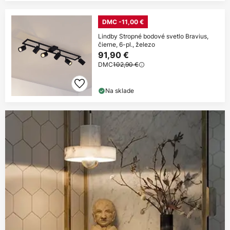
DMC -11,00 €
Lindby Stropné bodové svetlo Bravius,
čierne, 6-pl., železo
91,90 €
DMC
102,90 €
Na sklade