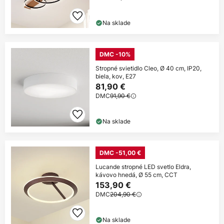
Na sklade
DMC -10%
Stropné svietidlo Cleo, Ø 40 cm, IP20,
biela, kov, E27
81,90 €
DMC
91,90 €
Na sklade
DMC -51,00 €
Lucande stropné LED svetlo Eldra,
kávovo hnedá, Ø 55 cm, CCT
153,90 €
DMC
204,90 €
Na sklade