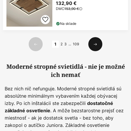
132,90 €
DMC
153,90 €
Na sklade
Strana
1
2
3
...
109
Predchádzajúci
Ďalší
Moderné stropné svietidlá - nie je možné
ich nemať
Bez nich nič nefunguje. Moderné stropné svietidlá sú
absolútne minimálnym vybavením každej obývacej
izby. Po ich inštalácii ste zabezpečili
dostatočné
. A môže bezstarostne prejsť cez
základné osvetlenie
miestnosť - ak je dostatok svetla - bez toho, aby
zakopol o autíčko Juniora. Základné osvetlenie