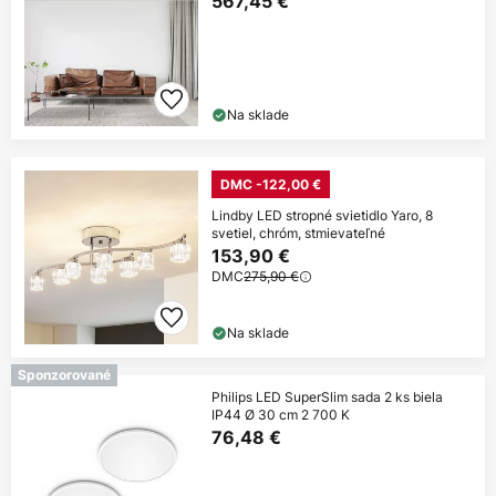
567,45 €
Na sklade
DMC -122,00 €
Lindby LED stropné svietidlo Yaro, 8
svetiel, chróm, stmievateľné
153,90 €
DMC
275,90 €
Na sklade
Sponzorované
Philips LED SuperSlim sada 2 ks biela
IP44 Ø 30 cm 2 700 K
76,48 €