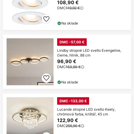
108,90 €
DMC
119,92 €
Na sklade
DMC -57,00 €
Lindby stropné LED svetlo Evengeline,
čierne, hliník, 88 cm
96,90 €
DMC
153,90 €
Na sklade
DMC -133,00 €
Lucande stropné LED svetlo Keely,
chrómová farba, krištáľ, 45 cm
122,90 €
DMC
255,90 €