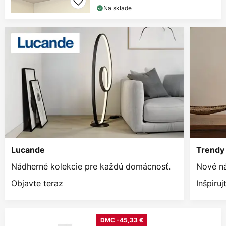
Na sklade
Lucande
Trendy 
Nádherné kolekcie pre každú domácnosť.
Nové ná
Objavte teraz
Inšpiruj
DMC -45,33 €