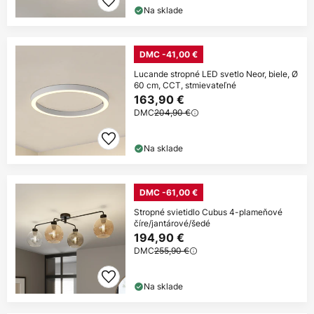
Na sklade
DMC -41,00 €
Lucande stropné LED svetlo Neor, biele, Ø
60 cm, CCT, stmievateľné
163,90 €
DMC
204,90 €
Na sklade
DMC -61,00 €
Stropné svietidlo Cubus 4-plameňové
číre/jantárové/šedé
194,90 €
DMC
255,90 €
Na sklade