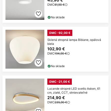
45,90 €
DMC
61,90 €
Na sklade
DMC -92,00 €
Sklená stropná lampa Bibiane, opálová
biela
102,90 €
DMC
194,90 €
Na sklade
DMC -21,00 €
Lucande stropné LED svetlo Asken, 61
cm, zlaté, CCT, stmievateľné
214,90 €
DMC
235,90 €