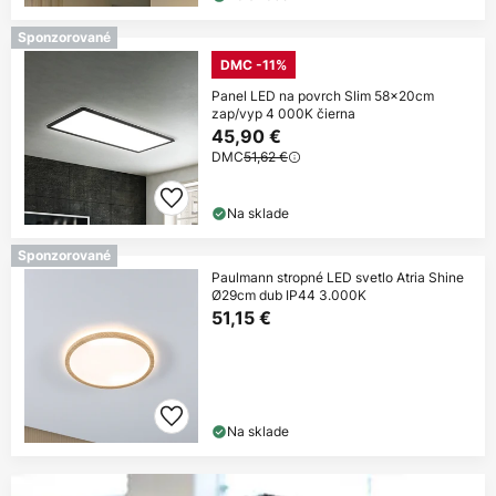
Sponzorované
DMC -11%
Panel LED na povrch Slim 58x20cm
zap/vyp 4 000K čierna
45,90 €
DMC
51,62 €
Na sklade
Sponzorované
Paulmann stropné LED svetlo Atria Shine
Ø29cm dub IP44 3.000K
51,15 €
Na sklade