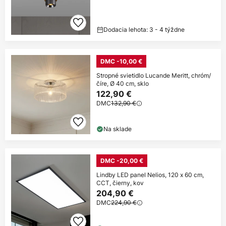
Dodacia lehota: 3 - 4 týždne
DMC -10,00 €
Stropné svietidlo Lucande Meritt, chróm/
číre, Ø 40 cm, sklo
122,90 €
DMC
132,90 €
Na sklade
DMC -20,00 €
Lindby LED panel Nelios, 120 x 60 cm,
CCT, čierny, kov
204,90 €
DMC
224,90 €