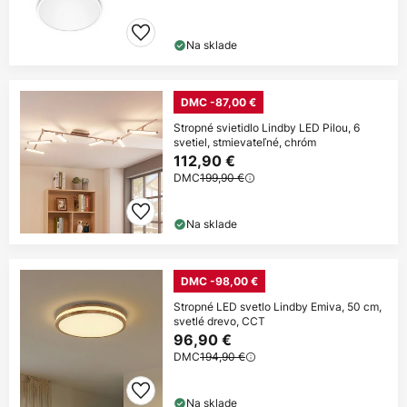
Na sklade
DMC -87,00 €
Stropné svietidlo Lindby LED Pilou, 6
svetiel, stmievateľné, chróm
112,90 €
DMC
199,90 €
Na sklade
DMC -98,00 €
Stropné LED svetlo Lindby Emiva, 50 cm,
svetlé drevo, CCT
96,90 €
DMC
194,90 €
Na sklade