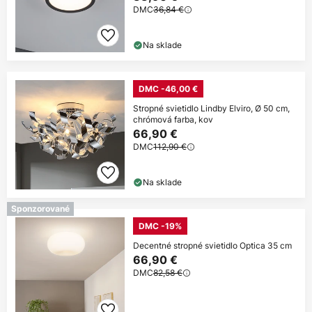
DMC
36,84 €
Na sklade
DMC -46,00 €
Stropné svietidlo Lindby Elviro, Ø 50 cm,
chrómová farba, kov
66,90 €
DMC
112,90 €
Na sklade
Sponzorované
DMC -19%
Decentné stropné svietidlo Optica 35 cm
66,90 €
DMC
82,58 €