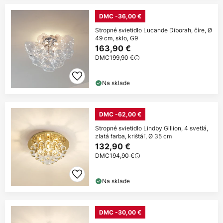
DMC -36,00 €
Stropné svietidlo Lucande Diborah, číre, Ø
49 cm, sklo, G9
163,90 €
DMC
199,90 €
Na sklade
DMC -62,00 €
Stropné svietidlo Lindby Gillion, 4 svetlá,
zlatá farba, krištáľ, Ø 35 cm
132,90 €
DMC
194,90 €
Na sklade
DMC -30,00 €