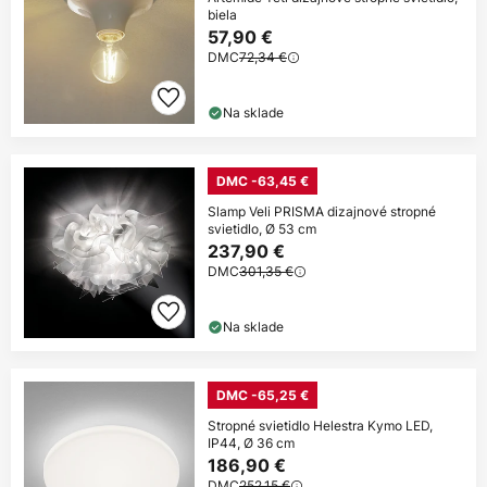
biela
57,90 €
DMC
72,34 €
Na sklade
DMC -63,45 €
Slamp Veli PRISMA dizajnové stropné
svietidlo, Ø 53 cm
237,90 €
DMC
301,35 €
Na sklade
DMC -65,25 €
Stropné svietidlo Helestra Kymo LED,
IP44, Ø 36 cm
186,90 €
DMC
252,15 €