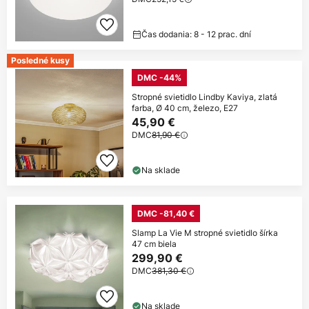
Čas dodania: 8 - 12 prac. dní
Posledné kusy
DMC -44%
Stropné svietidlo Lindby Kaviya, zlatá
farba, Ø 40 cm, železo, E27
45,90 €
DMC
81,90 €
Na sklade
DMC -81,40 €
Slamp La Vie M stropné svietidlo šírka
47 cm biela
299,90 €
DMC
381,30 €
Na sklade