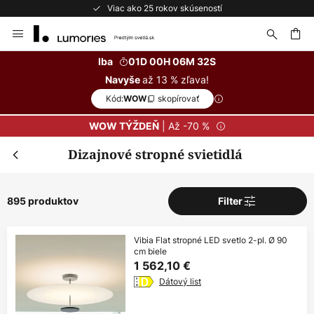
Bezplatné vrátenie do 50 dní
Skip
to
Content
ať
Iba
01D 00H 06M 30S
až 13 % zľava!
Navyše
Kód:
skopírovať
WOW
| Až -70 %
WOW TÝŽDEŇ
Dizajnové stropné svietidlá
895 produktov
Filter
Vibia Flat stropné LED svetlo 2-pl. Ø 90
cm biele
1 562,10 €
Dátový list