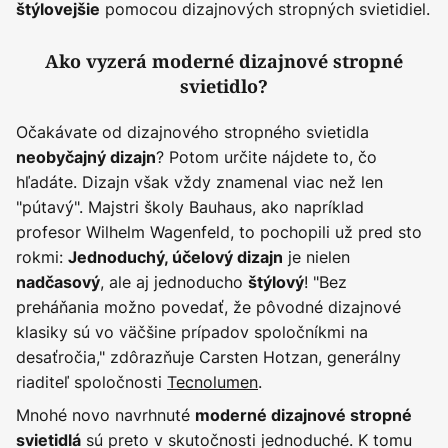
pomocou dizajnových stropných svietidiel.
štýlovejšie
Ako vyzerá moderné dizajnové stropné
svietidlo?
Očakávate od dizajnového stropného svietidla
? Potom určite nájdete to, čo
neobyčajný dizajn
hľadáte. Dizajn však vždy znamenal viac než len
"pútavý". Majstri školy Bauhaus, ako napríklad
profesor Wilhelm Wagenfeld, to pochopili už pred sto
rokmi:
je nielen
Jednoduchý, účelový dizajn
, ale aj jednoducho
! "Bez
nadčasový
štýlový
preháňania možno povedať, že pôvodné dizajnové
klasiky sú vo väčšine prípadov spoločníkmi na
desaťročia," zdôrazňuje Carsten Hotzan, generálny
riaditeľ spoločnosti
Tecnolumen
.
Mnohé novo navrhnuté
moderné dizajnové stropné
sú preto v skutočnosti jednoduché. K tomu
svietidlá