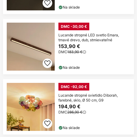
Na sklade
DMC -30,00 €
Lucande stropné LED svetlo Emara,
tmavé drevo, dub, stmievateľné
153,90 €
DMC
183,90 €
Na sklade
DMC -92,00 €
Lucande stropné svietidlo Diborah,
farebné, sklo, Ø 50 cm, G9
194,90 €
DMC
286,90 €
Na sklade