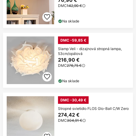
76,90 €
DMC
142,90 €
Na sklade
DMC -59,85 €
Slamp Veli - dizajnová stropná lampa,
53cm/opálová
216,90 €
DMC
276,75 €
Na sklade
DMC -30,49 €
Stropné svietidlo FLOS Glo-Ball C/W Zero
274,42 €
DMC
304,91 €