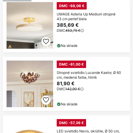
DMC -68,06 €
UMAGE Asteria Up Medium stropné
43 cm perleť biela
385,69 €
DMC
453,75 €
Na sklade
DMC -61,00 €
Stropné svietidlo Lucande Kaelor, Ø 60
cm, medená farba, hliník
81,90 €
DMC
142,90 €
Na sklade
DMC -57,36 €
LED svietidlo Nevis, okrúhle, Ø 50 cm,