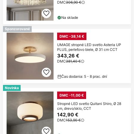
DMC
306,90 €
Na sklade
Sponzorované
DMC -38,14 €
UMAGE stropné LED svetlo Asteria UP
PLUS, perleťovo biele, Ø 31 cm CCT
343,26 €
DMC
381,40 €
Čas dodania: 5 - 8 prac. dní
Novinka
DMC -11,00 €
Stropné LED svetlo Quitani Shiro, Ø 28
cm, drevo/sklo, CCT
142,90 €
DMC
153,90 €