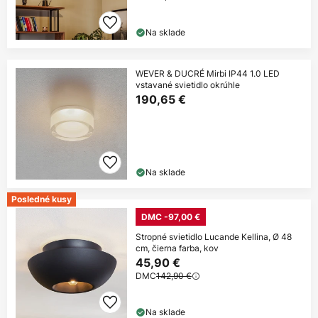
Na sklade
WEVER & DUCRÉ Mirbi IP44 1.0 LED
vstavané svietidlo okrúhle
190,65 €
Na sklade
Posledné kusy
DMC -97,00 €
Stropné svietidlo Lucande Kellina, Ø 48
cm, čierna farba, kov
45,90 €
DMC
142,90 €
Na sklade