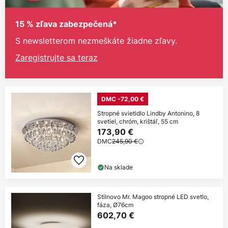
15 % zľava zabezpečená*
S newsletterom nezmeškáte žiadne zľavy.
Zaregistrujte sa teraz
DMC -72,00 €
Stropné svietidlo Lindby Antonino, 8
svetiel, chróm, krištáľ, 55 cm
173,90 €
DMC
245,90 €
Na sklade
Stilnovo Mr. Magoo stropné LED svetlo,
fáza, Ø76cm
602,70 €