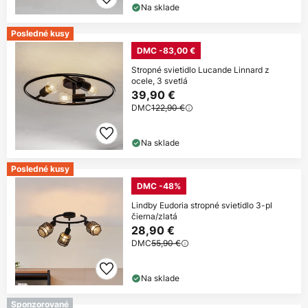
Na sklade
Posledné kusy
DMC -83,00 €
Stropné svietidlo Lucande Linnard z
ocele, 3 svetlá
39,90 €
DMC
122,90 €
Na sklade
Posledné kusy
DMC -48%
Lindby Eudoria stropné svietidlo 3-pl
čierna/zlatá
28,90 €
DMC
55,90 €
Na sklade
Sponzorované