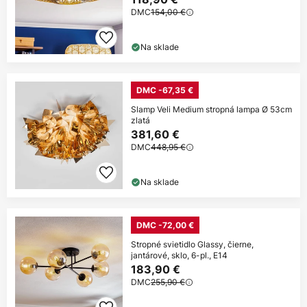
DMC
154,00 €
Na sklade
DMC -67,35 €
Slamp Veli Medium stropná lampa Ø 53cm
zlatá
381,60 €
DMC
448,95 €
Na sklade
DMC -72,00 €
Stropné svietidlo Glassy, čierne,
jantárové, sklo, 6-pl., E14
183,90 €
DMC
255,90 €