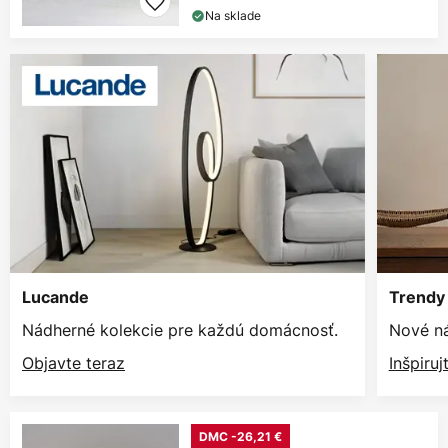
Na sklade
Lucande
Trendy 
Nádherné kolekcie pre každú domácnosť.
Nové ná
Objavte teraz
Inšpiruj
DMC -26,21 €