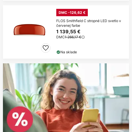
DMC -126,62 €
FLOS Smithfield C stropné LED svetlo v
červenej farbe
1 139,55 €
DMC
1 266,17 €
Na sklade