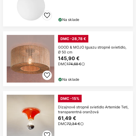
Na sklade
DMC -28,78 €
GOOD & MOJO Iguazu stropné svietidlo,
Ø 50 cm
145,90 €
DMC
174,68 €
Na sklade
DMC -15%
Dizajnové stropné svietidlo Artemide Teti,
transparentná oranžová
61,49 €
DMC
72,34 €