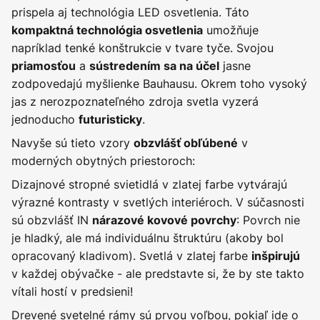
prispela aj technológia LED osvetlenia. Táto
umožňuje
kompaktná technológia osvetlenia
napríklad tenké konštrukcie v tvare tyče. Svojou
a
jasne
priamosťou
sústredením sa na účel
zodpovedajú myšlienke Bauhausu. Okrem toho vysoký
jas z nerozpoznateľného zdroja svetla vyzerá
jednoducho
.
futuristicky
Navyše sú tieto vzory
v
obzvlášť obľúbené
moderných obytných priestoroch:
Dizajnové stropné svietidlá v zlatej farbe vytvárajú
výrazné kontrasty v svetlých interiéroch. V súčasnosti
sú obzvlášť IN
: Povrch nie
nárazové kovové povrchy
je hladký, ale má individuálnu štruktúru (akoby bol
opracovaný kladivom). Svetlá v zlatej farbe
inšpirujú
v každej obývačke - ale predstavte si, že by ste takto
vítali hostí v predsieni!
Drevené svetelné rámy sú prvou voľbou, pokiaľ ide o