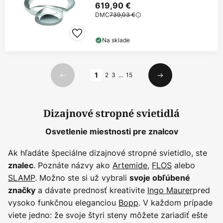
619,90 €
DMC
739,03 €
Na sklade
Strana
1
2
3
...
15
Predchádzajúci
Ďalší
Dizajnové stropné svietidlá
Osvetlenie miestnosti pre znalcov
Ak hľadáte špeciálne dizajnové stropné svietidlo, ste
. Poznáte názvy ako
Artemide
,
FLOS
alebo
znalec
SLAMP
. Možno ste si už vybrali
svoje obľúbené
a dávate prednosť kreativite
Ingo Maurer
pred
značky
vysoko funkčnou eleganciou
Bopp
. V každom prípade
viete jedno: že svoje štyri steny môžete zariadiť ešte