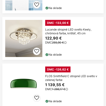
Na sklade
DMC -133,00 €
Lucande stropné LED svetlo Keely,
chrómová farba, krištáľ, 45 cm
122,90 €
DMC
255,90 €
Na sklade
DMC -126,62 €
FLOS Smithfield C stropné LED svetlo v
zelenej farbe
1 139,55 €
DMC
1 266,17 €
Na sklade