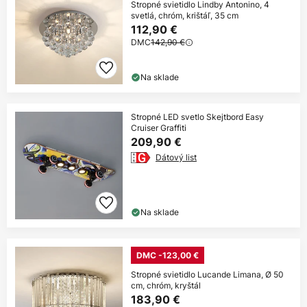
Stropné svietidlo Lindby Antonino, 4
svetlá, chróm, krištáľ, 35 cm
112,90 €
DMC
142,90 €
Na sklade
Stropné LED svetlo Skejtbord Easy
Cruiser Graffiti
209,90 €
Dátový list
Na sklade
DMC -123,00 €
Stropné svietidlo Lucande Limana, Ø 50
cm, chróm, kryštál
183,90 €