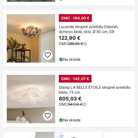
DMC -164,00 €
Lucande stropné svietidlo Diborah,
dymovo šedá, sklo, Ø 50 cm, G9
122,90 €
DMC
286,90 €
Na sklade
DMC -142,07 €
Slamp LA BELLE ÉTOILE stropné svietidlo
biele, 73 cm
805,03 €
DMC
947,10 €
Na sklade