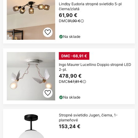
Lindby Eudoria stropné svietidlo 5-pl
čierna/zlatá
61,90 €
DMC
91,90 €
Na sklade
DMC -68,91 €
Ingo Maurer Lucellino Doppio stropné LED
2-pl.
478,90 €
DMC
547,81 €
Na sklade
Stropné svietidlo Jugen, čierna, 1-
plameňové
153,24 €