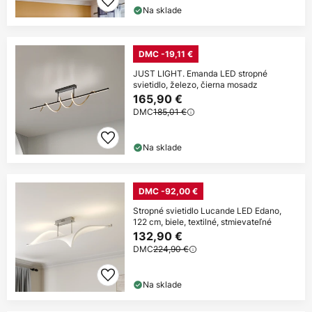
Na sklade
DMC -19,11 €
JUST LIGHT. Emanda LED stropné
svietidlo, železo, čierna mosadz
165,90 €
DMC
185,01 €
Na sklade
DMC -92,00 €
Stropné svietidlo Lucande LED Edano,
122 cm, biele, textilné, stmievateľné
132,90 €
DMC
224,90 €
Na sklade