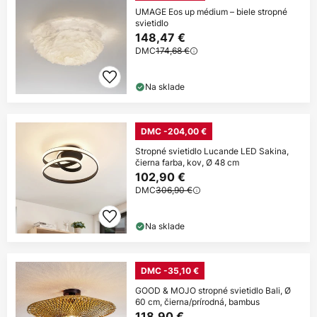
UMAGE Eos up médium – biele stropné
svietidlo
148,47 €
DMC
174,68 €
Na sklade
DMC -204,00 €
Stropné svietidlo Lucande LED Sakina,
čierna farba, kov, Ø 48 cm
102,90 €
DMC
306,90 €
Na sklade
DMC -35,10 €
GOOD & MOJO stropné svietidlo Bali, Ø
60 cm, čierna/prírodná, bambus
118,90 €