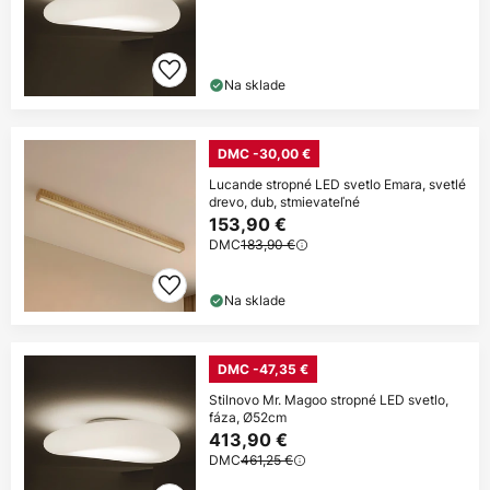
Na sklade
DMC -30,00 €
Lucande stropné LED svetlo Emara, svetlé
drevo, dub, stmievateľné
153,90 €
DMC
183,90 €
Na sklade
DMC -47,35 €
Stilnovo Mr. Magoo stropné LED svetlo,
fáza, Ø52cm
413,90 €
DMC
461,25 €