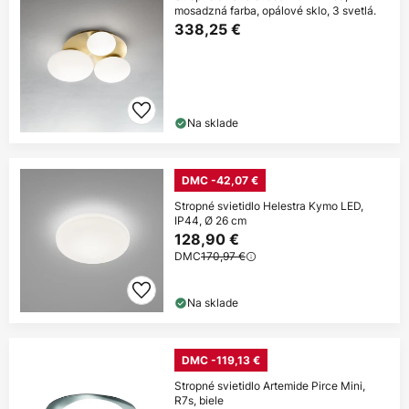
mosadzná farba, opálové sklo, 3 svetlá.
338,25 €
Na sklade
DMC -42,07 €
Stropné svietidlo Helestra Kymo LED,
IP44, Ø 26 cm
128,90 €
DMC
170,97 €
Na sklade
DMC -119,13 €
Stropné svietidlo Artemide Pirce Mini,
R7s, biele