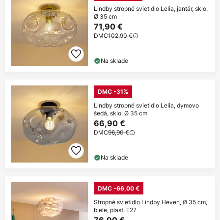
Lindby stropné svietidlo Lelia, jantár, sklo,
Ø 35 cm
71,90 €
DMC
102,90 €
Na sklade
DMC -31%
Lindby stropné svietidlo Lelia, dymovo
šedá, sklo, Ø 35 cm
66,90 €
DMC
96,90 €
Na sklade
DMC -66,00 €
Stropné svietidlo Lindby Heven, Ø 35 cm,
biele, plast, E27