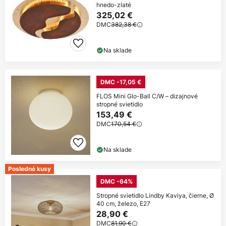
hnedo-zlaté
325,02 €
DMC
382,38 €
Na sklade
DMC -17,05 €
FLOS Mini Glo-Ball C/W – dizajnové
stropné svietidlo
153,49 €
DMC
170,54 €
Na sklade
Posledné kusy
DMC -64%
Stropné svietidlo Lindby Kaviya, čierne, Ø
40 cm, železo, E27
28,90 €
DMC
81,90 €