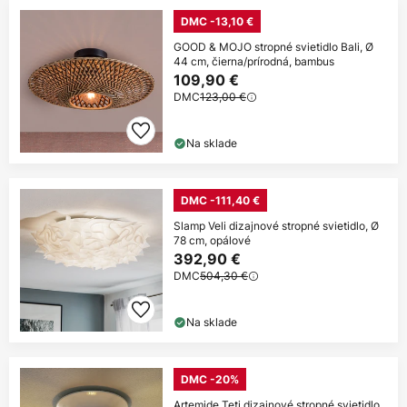
DMC -13,10 €
GOOD & MOJO stropné svietidlo Bali, Ø
44 cm, čierna/prírodná, bambus
109,90 €
DMC
123,00 €
Na sklade
DMC -111,40 €
Slamp Veli dizajnové stropné svietidlo, Ø
78 cm, opálové
392,90 €
DMC
504,30 €
Na sklade
DMC -20%
Artemide Teti dizajnové stropné svietidlo,