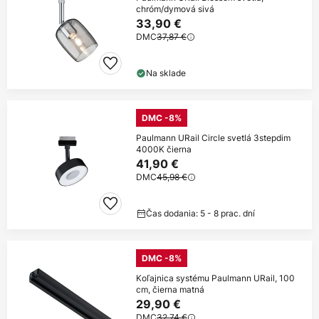
chróm/dymová sivá
33,90 €
DMC
37,87 €
Na sklade
DMC -8%
Paulmann URail Circle svetlá 3stepdim
4000K čierna
41,90 €
DMC
45,98 €
Čas dodania: 5 - 8 prac. dní
DMC -8%
Koľajnica systému Paulmann URail, 100
cm, čierna matná
29,90 €
DMC
32,74 €