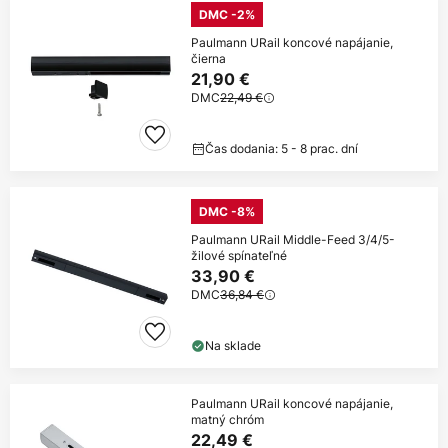
DMC -2%
Paulmann URail koncové napájanie,
čierna
21,90 €
DMC
22,49 €
Čas dodania: 5 - 8 prac. dní
DMC -8%
Paulmann URail Middle-Feed 3/4/5-
žilové spínateľné
33,90 €
DMC
36,84 €
Na sklade
Paulmann URail koncové napájanie,
matný chróm
22,49 €