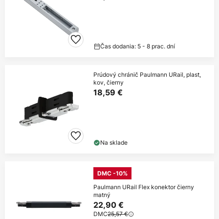
Čas dodania: 5 - 8 prac. dní
Prúdový chránič Paulmann URail, plast,
kov, čierny
18,59 €
Na sklade
DMC -10%
Paulmann URail Flex konektor čierny
matný
22,90 €
DMC
25,57 €