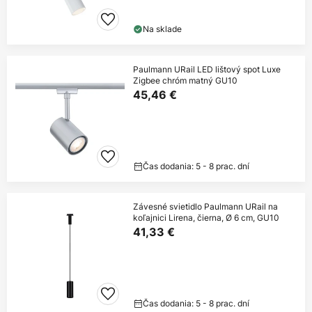
Na sklade
Paulmann URail LED lištový spot Luxe
Zigbee chróm matný GU10
45,46 €
Čas dodania: 5 - 8 prac. dní
Závesné svietidlo Paulmann URail na
koľajnici Lirena, čierna, Ø 6 cm, GU10
41,33 €
Čas dodania: 5 - 8 prac. dní