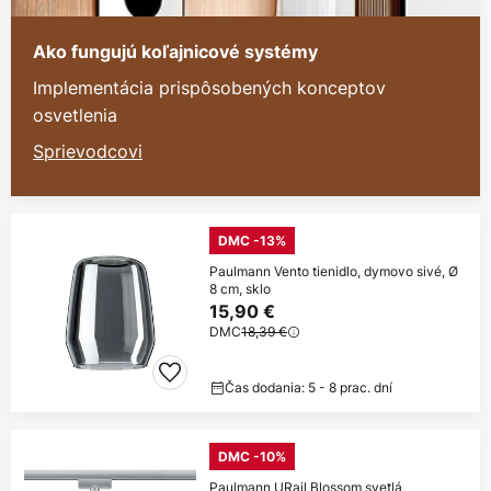
Ako fungujú koľajnicové systémy
Implementácia prispôsobených konceptov
osvetlenia
Sprievodcovi
DMC -13%
Paulmann Vento tienidlo, dymovo sivé, Ø
8 cm, sklo
15,90 €
DMC
18,39 €
Čas dodania: 5 - 8 prac. dní
DMC -10%
Paulmann URail Blossom svetlá,