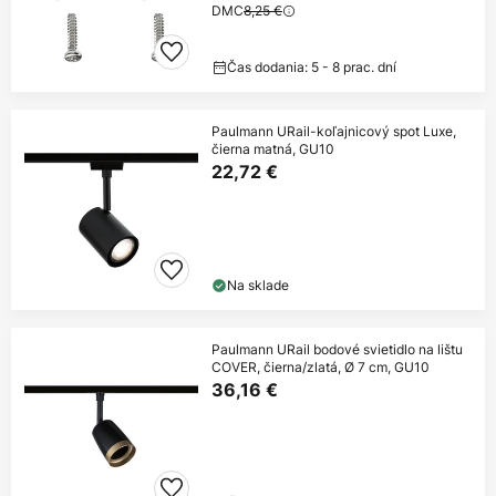
DMC
8,25 €
Čas dodania: 5 - 8 prac. dní
Paulmann URail-koľajnicový spot Luxe,
čierna matná, GU10
22,72 €
Na sklade
Paulmann URail bodové svietidlo na lištu
COVER, čierna/zlatá, Ø 7 cm, GU10
36,16 €