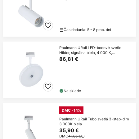
Čas dodania: 5 - 8 prac. dní
Paulmann URail LED-bodové svetlo
Hildor, signálna biela, 4 000 K,
stmievateľné
86,81 €
Na sklade
DMC -14%
Paulmann URail Tubo svetlá 3-step-dim
3 000K biela
35,90 €
DMC
41,85 €