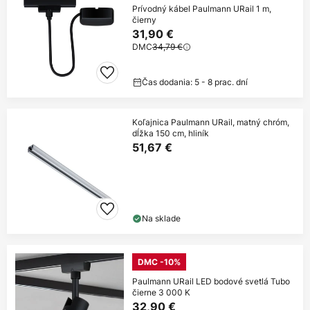
Prívodný kábel Paulmann URail 1 m,
čierny
31,90 €
DMC
34,79 €
Čas dodania: 5 - 8 prac. dní
Koľajnica Paulmann URail, matný chróm,
dĺžka 150 cm, hliník
51,67 €
Na sklade
DMC -10%
Paulmann URail LED bodové svetlá Tubo
čierne 3 000 K
32,90 €