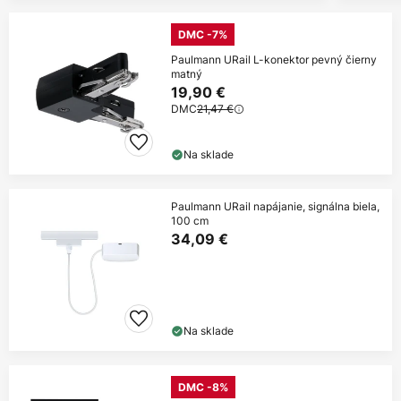
DMC -7%
Paulmann URail L-konektor pevný čierny
matný
19,90 €
DMC
21,47 €
Na sklade
Paulmann URail napájanie, signálna biela,
100 cm
34,09 €
Na sklade
DMC -8%