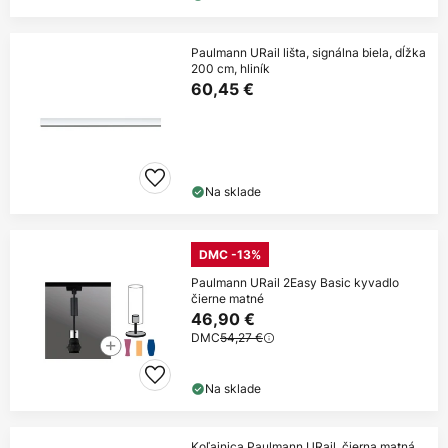
Paulmann URail lišta, signálna biela, dĺžka
200 cm, hliník
60,45 €
Na sklade
DMC -13%
Paulmann URail 2Easy Basic kyvadlo
čierne matné
46,90 €
DMC
54,27 €
Na sklade
Koľajnica Paulmann URail, čierna matná,