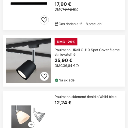
17,90 €
DMC
19,42 €
Čas dodania: 5 - 8 prac. dní
DMC -29%
Paulmann URail GU10 Spot Cover čierne
stmievateľné
25,90 €
DMC
36,84 €
Na sklade
Paulmann sklenené tienidlo Wolbi biele
12,24 €