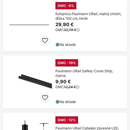
DMC -8%
Koľajnica Paulmann URail, matný chróm,
dĺžka 100 cm, hliník
29,90 €
DMC
32,74 €
Na sklade
DMC -19%
Paulmann URail Safety Cover Strip,
čierna
9,90 €
DMC
12,24 €
Na sklade
DMC -12%
Paulmann URail Catalejo závesné LED,