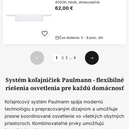
4000K, hliník, stmievateľné
62,00 €
Čas dodania: 5 - 8 prac. dní
Strana
1
2
3
...
6
Predchádzajúci
Ďalší
Systém koľajničiek Paulmann - flexibilné
riešenia osvetlenia pre každú domácnosť
Koľajnicový systém Paulmann spája modernú
technológiu s prepracovaným dizajnom a umožňuje
presne koordinované osvetlenie vo všetkých obytných
priestoroch. Kombinovateľné prvky umožňujú