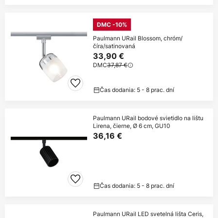
DMC -10%
Paulmann URail Blossom, chróm/
číra/satinovaná
33,90 €
DMC
37,87 €
Čas dodania: 5 - 8 prac. dní
Paulmann URail bodové svietidlo na lištu
Lirena, čierne, Ø 6 cm, GU10
36,16 €
Čas dodania: 5 - 8 prac. dní
Paulmann URail LED svetelná lišta Ceris,