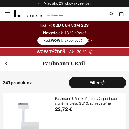
Bezplatné vrátenie do 50 dní
Skip
to
Content
ať
Iba
02D 06H 53M 20S
až 13 % zľava!
Navyše
Kód:
skopírovať
WOW
| Až -70 %
WOW TÝŽDEŇ
Paulmann URail
341 produktov
Filter
Paulmann URail koľajnicový spot Luxe,
signálna biela, GU10, stmievateľné
22,72 €