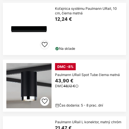
Koľajnica systému Paulmann URail, 10
cm, čierna matná
12,24 €
Na sklade
DMC -8%
Paulmann URail Spot Tube čierna matná
43,90 €
DMC
48,12 €
Čas dodania: 5 - 8 prac. dní
Paulmann URail L konektor, matný chróm
21,47 €