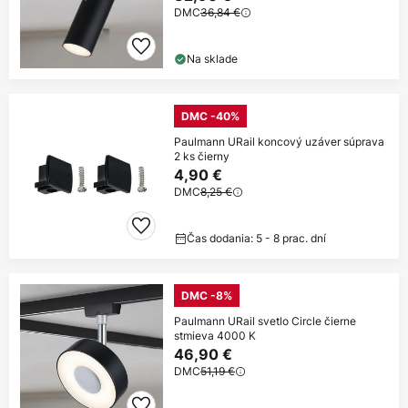
DMC
36,84 €
Na sklade
DMC -40%
Paulmann URail koncový uzáver súprava
2 ks čierny
4,90 €
DMC
8,25 €
Čas dodania: 5 - 8 prac. dní
DMC -8%
Paulmann URail svetlo Circle čierne
stmieva 4000 K
46,90 €
DMC
51,19 €