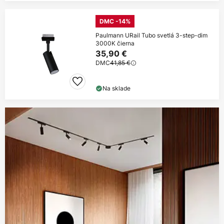
DMC -14%
Paulmann URail Tubo svetlá 3-step-dim
3000K čierna
35,90 €
DMC
41,85 €
Na sklade