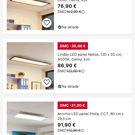
76,90 €
DMC
102,90 €
Na sklade
DMC -36,00 €
Lindby LED panel Nelios, 120 x 30 cm,
4000K, čierny, kov
86,90 €
DMC
122,90 €
Na sklade
DMC -21,00 €
Arcchio LED panel Philia, CCT, 80 cm x
29,5 cm
91,90 €
DMC
112,90 €