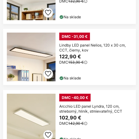
DMC
132,90 €
Na sklade
DMC -31,00 €
Lindby LED panel Nelios, 120 x 30 cm,
CCT, čierny, kov
122,90 €
DMC
153,90 €
Na sklade
DMC -40,00 €
Arcchio LED panel Lyndra, 120 cm,
strieborný, hliník, stmievateľný, CCT
102,90 €
DMC
142,90 €