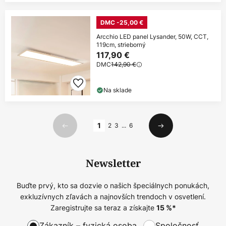
DMC -25,00 €
Arcchio LED panel Lysander, 50W, CCT,
119cm, strieborný
117,90 €
DMC
142,90 €
Na sklade
Strana
1
2
3
...
6
Predchádzajúci
Ďalší
Newsletter
Buďte prvý, kto sa dozvie o našich špeciálnych ponukách,
exkluzívnych zľavách a najnovších trendoch v osvetlení.
Zaregistrujte sa teraz a získajte
15
%*
Zákazník – fyzická osoba
Spoločnosť