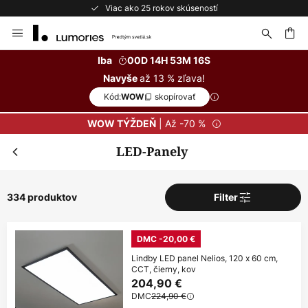
Bezplatné vrátenie do 50 dní
Skip
to
Content
ať
Iba
00D 14H 53M 14S
až 13 % zľava!
Navyše
Kód:
skopírovať
WOW
| Až -70 %
WOW TÝŽDEŇ
LED-Panely
334 produktov
Filter
DMC -20,00 €
Lindby LED panel Nelios, 120 x 60 cm,
CCT, čierny, kov
204,90 €
DMC
224,90 €