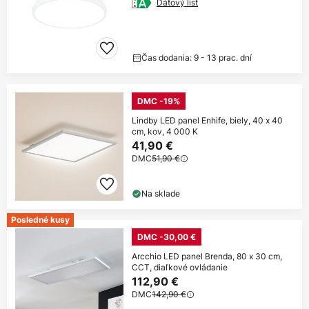
Dátový list
Čas dodania: 9 - 13 prac. dní
DMC -19%
Lindby LED panel Enhife, biely, 40 x 40
cm, kov, 4 000 K
41,90 €
DMC
51,90 €
Na sklade
Posledné kusy
DMC -30,00 €
Arcchio LED panel Brenda, 80 x 30 cm,
CCT, diaľkové ovládanie
112,90 €
DMC
142,90 €