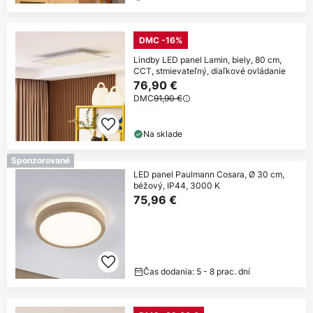
DMC -16%
Lindby LED panel Lamin, biely, 80 cm,
CCT, stmievateľný, diaľkové ovládanie
76,90 €
DMC
91,90 €
Na sklade
Sponzorované
LED panel Paulmann Cosara, Ø 30 cm,
béžový, IP44, 3000 K
75,96 €
Čas dodania: 5 - 8 prac. dní