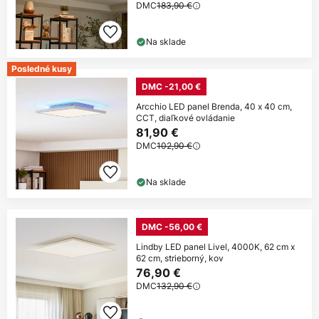
DMC
183,90 €
Na sklade
Posledné kusy
DMC -21,00 €
Arcchio LED panel Brenda, 40 x 40 cm,
CCT, diaľkové ovládanie
81,90 €
DMC
102,90 €
Na sklade
DMC -56,00 €
Lindby LED panel Livel, 4000K, 62 cm x
62 cm, strieborný, kov
76,90 €
DMC
132,90 €