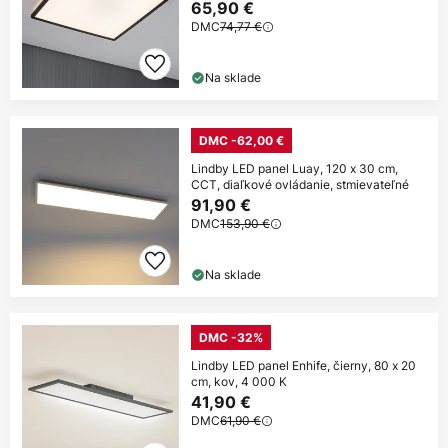
65,90 €
DMC
74,77 €
Na sklade
DMC -62,00 €
Lindby LED panel Luay, 120 x 30 cm,
CCT, diaľkové ovládanie, stmievateľné
91,90 €
DMC
153,90 €
Na sklade
DMC -32%
Lindby LED panel Enhife, čierny, 80 x 20
cm, kov, 4 000 K
41,90 €
DMC
61,90 €