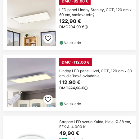
DMC -82,00 €
LED panel Lindby Stenley, CCT, 120 cm x
60 cm, stmievateľný
122,90 €
DMC
204,90 €
Na sklade
DMC -112,00 €
Lindby LED panel Livel, CCT, 120 cm x 30
cm, diaľkové ovládanie
112,90 €
DMC
224,90 €
Na sklade
Stropné LED svetlo Kaida, biele, Ø 38 cm,
EEK A, 4 000 K
49,90 €