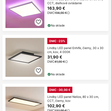
CCT, diaľkové ovládanie
163,90 €
DMC
194,90 €
Na sklade
DMC -23%
Lindby LED panel Enhife, čierny, 30 x 30
cm, kov, 4 000K
31,90 €
DMC
41,90 €
Na sklade
DMC -30,00 €
Lindby LED panel Nelios, 80 x 30 cm,
CCT, čierny, kov
102,90 €
DMC
132,90 €