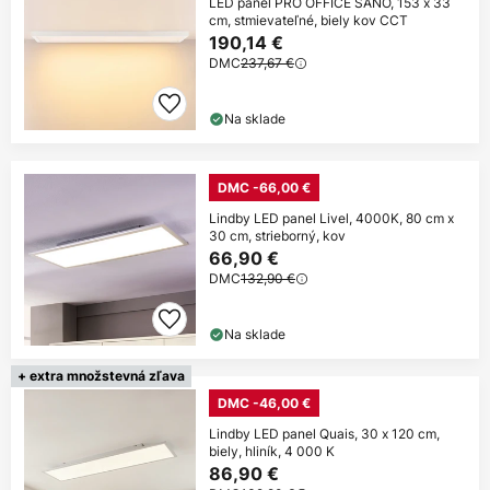
LED panel PRO OFFICE SANO, 153 x 33
cm, stmievateľné, biely kov CCT
190,14 €
DMC
237,67 €
Na sklade
DMC -66,00 €
Lindby LED panel Livel, 4000K, 80 cm x
30 cm, strieborný, kov
66,90 €
DMC
132,90 €
Na sklade
+ extra množstevná zľava
DMC -46,00 €
Lindby LED panel Quais, 30 x 120 cm,
biely, hliník, 4 000 K
86,90 €