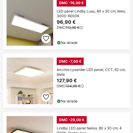
DMC -16,00 €
LED panel Lindby Luay, 80 x 30 cm, biely,
3000-6000K
96,90 €
DMC
112,90 €
Na sklade
DMC -7,00 €
Arcchio Lysander LED panel, CCT, 62 cm,
biela
127,90 €
DMC
134,90 €
Na sklade
DMC -26,00 €
Lindby LED panel Nelios, 80 x 30 cm, 4
000K, čierny, kov