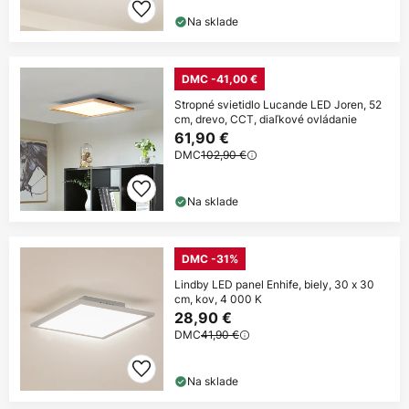
Na sklade
DMC -41,00 €
Stropné svietidlo Lucande LED Joren, 52
cm, drevo, CCT, diaľkové ovládanie
61,90 €
DMC
102,90 €
Na sklade
DMC -31%
Lindby LED panel Enhife, biely, 30 x 30
cm, kov, 4 000 K
28,90 €
DMC
41,90 €
Na sklade