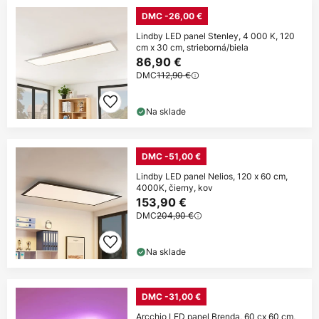
DMC -26,00 €
Lindby LED panel Stenley, 4 000 K, 120
cm x 30 cm, strieborná/biela
86,90 €
DMC
112,90 €
Na sklade
DMC -51,00 €
Lindby LED panel Nelios, 120 x 60 cm,
4000K, čierny, kov
153,90 €
DMC
204,90 €
Na sklade
DMC -31,00 €
Arcchio LED panel Brenda, 60 cx 60 cm,