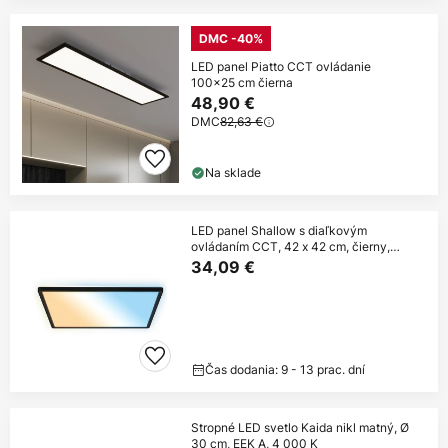
DMC -40%
LED panel Piatto CCT ovládanie
100x25 cm čierna
48,90 €
DMC
82,63 €
Na sklade
LED panel Shallow s diaľkovým
ovládaním CCT, 42 x 42 cm, čierny,
podsvietenie
34,09 €
Čas dodania: 9 - 13 prac. dní
Stropné LED svetlo Kaida nikl matný, Ø
30 cm, EEK A, 4 000 K