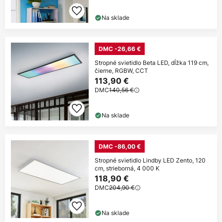
Na sklade
DMC -26,66 €
Stropné svietidlo Beta LED, dĺžka 119 cm,
čierne, RGBW, CCT
113,90 €
DMC
140,56 €
Na sklade
DMC -86,00 €
Stropné svietidlo Lindby LED Zento, 120
cm, strieborná, 4 000 K
118,90 €
DMC
204,90 €
Na sklade