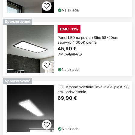
Na sklade
Sponzorované
DMC -11%
Panel LED na povrch Slim 58x20cm
zap/vyp 4 000K čierna
45,90 €
DMC
51,62 €
Na sklade
Sponzorované
LED stropné svietidlo Tava, biele, plast, 98
cm, podsvietenie
69,90 €
Na sklade