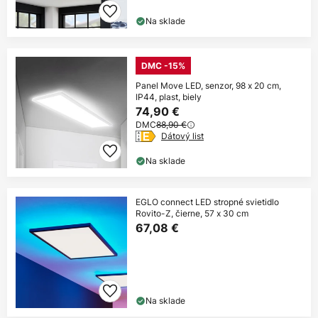
Na sklade
DMC -15%
Panel Move LED, senzor, 98 x 20 cm,
IP44, plast, biely
74,90 €
DMC
88,90 €
Dátový list
Na sklade
EGLO connect LED stropné svietidlo
Rovito-Z, čierne, 57 x 30 cm
67,08 €
Na sklade