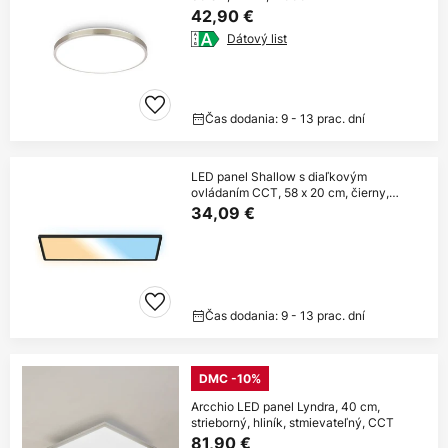
42,90 €
Dátový list
Čas dodania: 9 - 13 prac. dní
LED panel Shallow s diaľkovým
ovládaním CCT, 58 x 20 cm, čierny,
podsvietenie
34,09 €
Čas dodania: 9 - 13 prac. dní
DMC -10%
Arcchio LED panel Lyndra, 40 cm,
strieborný, hliník, stmievateľný, CCT
81,90 €