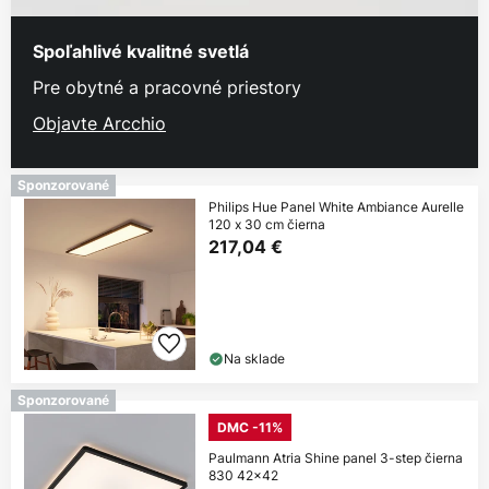
Spoľahlivé kvalitné svetlá
Pre obytné a pracovné priestory
Objavte Arcchio
Sponzorované
Philips Hue Panel White Ambiance Aurelle
120 x 30 cm čierna
217,04 €
Na sklade
Sponzorované
DMC -11%
Paulmann Atria Shine panel 3-step čierna
830 42x42