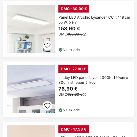
DMC -30,00 €
Panel LED Arcchio Lysander, CCT, 119 cm
55 W, biely
153,90 €
DMC
183,90 €
Na sklade
DMC -77,00 €
Lindby LED panel Livel, 4000K, 120cm x
30cm, strieborný, kov
76,90 €
DMC
153,90 €
Na sklade
DMC -47,53 €