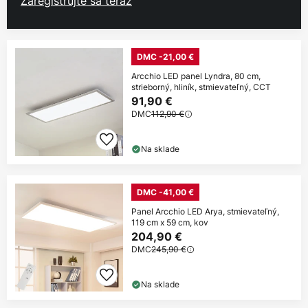
Zaregistrujte sa teraz
DMC -21,00 €
Arcchio LED panel Lyndra, 80 cm,
strieborný, hliník, stmievateľný, CCT
91,90 €
DMC
112,90 €
Na sklade
DMC -41,00 €
Panel Arcchio LED Arya, stmievateľný,
119 cm x 59 cm, kov
204,90 €
DMC
245,90 €
Na sklade