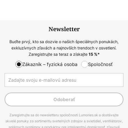
Newsletter
Buďte prvý, kto sa dozvie o našich špeciálnych ponukách,
exkluzívnych zľavách a najnovších trendoch v osvetlení.
Zaregistrujte sa teraz a získajte
15
%*
Zákazník – fyzická osoba
Spoločnosť
Odoberať
Zaregistrujte sa do newsletteru spoločnosti Lumories.sk a dostávajte
skvelé ponuky zo sortimentu svetelných zdrojov a svietidiel, ventilátorov,
solárnych systémov a produktov pre inteligentnú domácnosť, zľavové