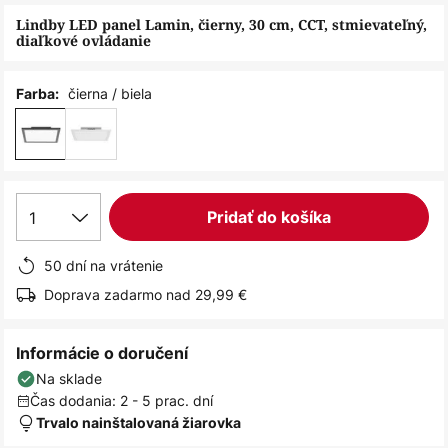
obrázkov
Lindby LED panel Lamin, čierny, 30 cm, CCT, stmievateľný,
diaľkové ovládanie
čierna / biela
Farba:
1
Pridať do košíka
50 dní na vrátenie
Doprava zadarmo nad 29,99 €
Informácie o doručení
Na sklade
Čas dodania: 2 - 5 prac. dní
Trvalo nainštalovaná žiarovka