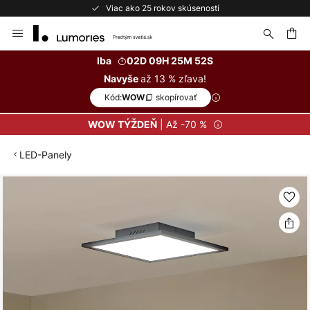
Viac ako 25 rokov skúseností
Skip
to
Content
ať
Iba
02D 09H 25M 52S
až 13 % zľava!
Navyše
Kód:
skopírovať
WOW
| Až -70 %
WOW TÝŽDEŇ
LED-Panely
Preskočiť
na
koniec
galérie
obrázkov