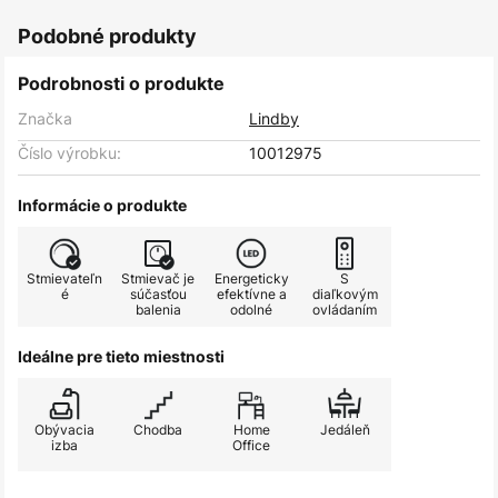
Podobné produkty
Podrobnosti o produkte
Značka
Lindby
Číslo výrobku:
10012975
Informácie o produkte
Stmievateľn
Stmievač je
Energeticky
S
é
súčasťou
efektívne a
diaľkovým
balenia
odolné
ovládaním
Ideálne pre tieto miestnosti
Obývacia
Chodba
Home
Jedáleň
izba
Office