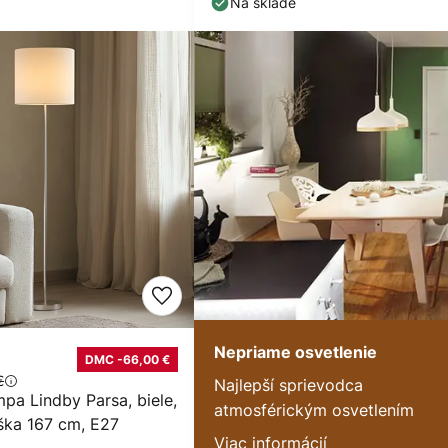
Na sklade
Nepriame osvetlenie
DMC -66,00 €
€
Najlepší sprievodca
mpa Lindby Parsa, biele,
atmosférickým osvetlením
ýška 167 cm, E27
Viac informácií