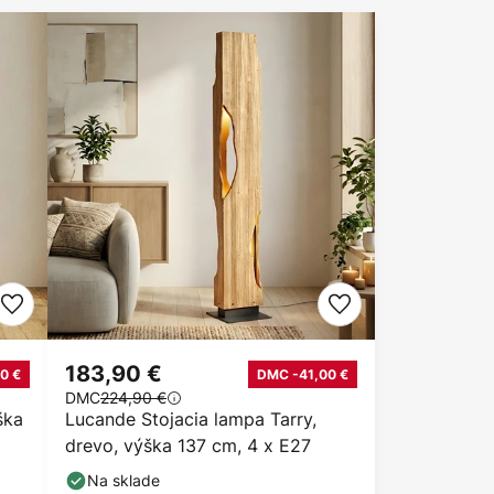
183,90 €
0 €
DMC -41,00 €
DMC
224,90 €
ška
Lucande Stojacia lampa Tarry,
drevo, výška 137 cm, 4 x E27
Na sklade