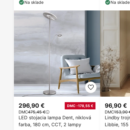
čítanie
Na sklade
Na sklade
296,90 €
96,90 €
DMC -178,55 €
DMC
475,45 €
DMC
153,90 
LED stojacia lampa Dent, niklová
Lindby troj
farba, 180 cm, CCT, 2 lampy
Libbie, 155