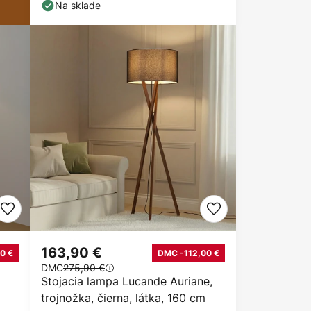
Na sklade
163,90 €
0 €
DMC -112,00 €
DMC
275,90 €
Stojacia lampa Lucande Auriane,
trojnožka, čierna, látka, 160 cm