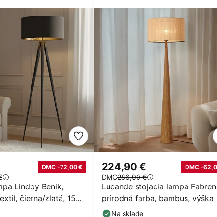
224,90 €
DMC -72,00 €
DMC -62,0
€
DMC
286,90 €
mpa Lindby Benik,
Lucande stojacia lampa Fabren
extil, čierna/zlatá, 153
prírodná farba, bambus, výška
cm
Na sklade