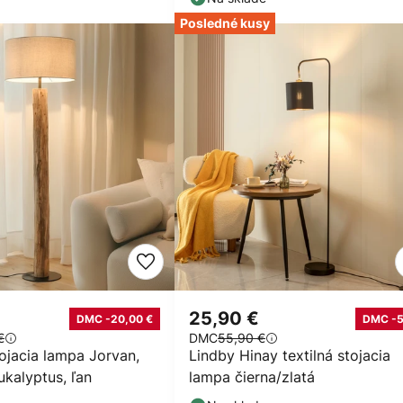
Posledné kusy
€
25,90 €
DMC -20,00 €
DMC -
€
DMC
55,90 €
ojacia lampa Jorvan,
Lindby Hinay textilná stojacia
kalyptus, ľan
lampa čierna/zlatá