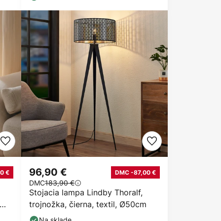
96,90 €
0 €
DMC -87,00 €
DMC
183,90 €
Stojacia lampa Lindby Thoralf,
trojnožka, čierna, textil, Ø50cm
Na sklade