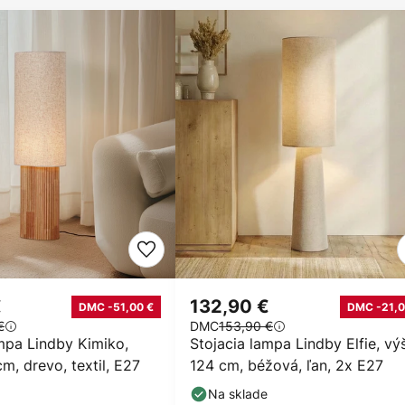
€
132,90 €
DMC -51,00 €
DMC -21,0
€
DMC
153,90 €
mpa Lindby Kimiko,
Stojacia lampa Lindby Elfie, vý
m, drevo, textil, E27
124 cm, béžová, ľan, 2x E27
Na sklade