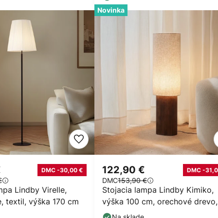
Novinka
€
122,90 €
DMC -30,00 €
DMC -31,0
€
DMC
153,90 €
mpa Lindby Virelle,
Stojacia lampa Lindby Kimiko,
e, textil, výška 170 cm
výška 100 cm, orechové drevo,
textil
Na sklade