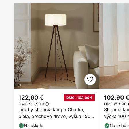
122,90 €
102,90 
DMC -102,00 €
DMC
224,90 €
DMC
153,90 
Lindby stojacia lampa Charlia,
Stojacia la
biela, orechové drevo, výška 150
výška 100 c
cm
Na sklade
Na sklade