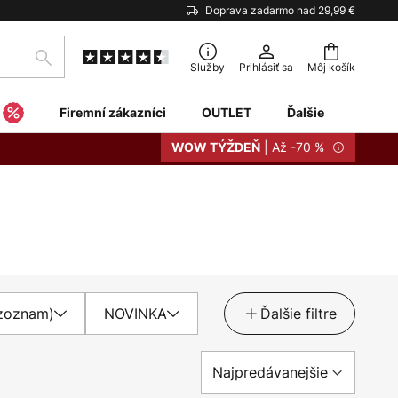
Doprava zadarmo nad 29,99 €
Hľadať
Služby
Prihlásiť sa
Môj košík
Firemní zákazníci
OUTLET
Ďalšie
| Až -70 %
WOW TÝŽDEŇ
(zoznam)
NOVINKA
Ďalšie filtre