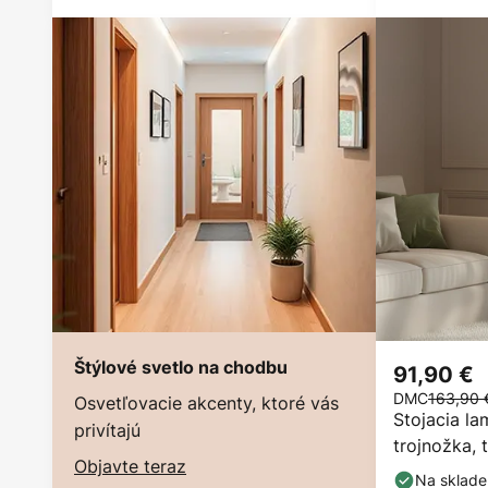
Štýlové svetlo na chodbu
91,90 €
DMC
163,90 
Osvetľovacie akcenty, ktoré vás
Stojacia la
privítajú
trojnožka, t
Objavte teraz
cm
Na sklade