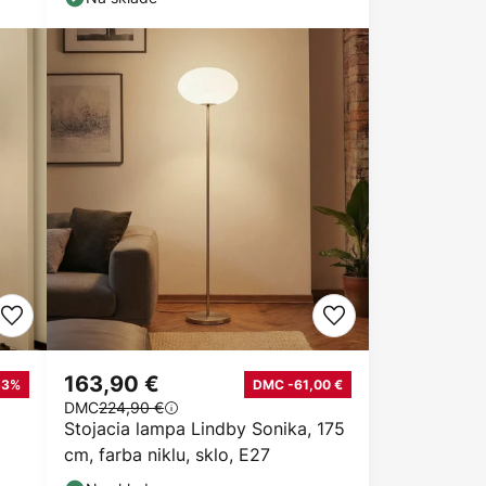
163,90 €
53%
DMC -61,00 €
DMC
224,90 €
Stojacia lampa Lindby Sonika, 175
cm, farba niklu, sklo, E27