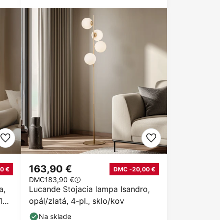
163,90 €
0 €
DMC -20,00 €
DMC
183,90 €
a,
Lucande Stojacia lampa Isandro,
 138
opál/zlatá, 4-pl., sklo/kov
Na sklade