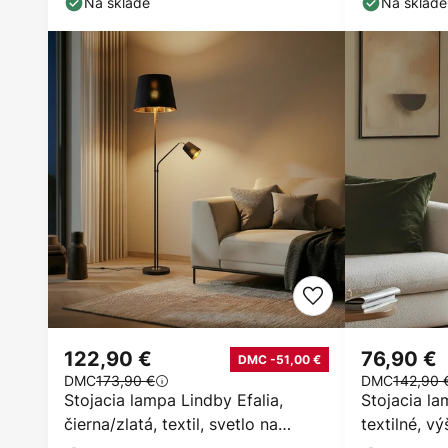
Na sklade
Na sklade
122,90 €
76,90 €
DMC -51,00 €
DMC
173,90 €
DMC
142,90 
Stojacia lampa Lindby Efalia,
Stojacia la
čierna/zlatá, textil, svetlo na
textilné, v