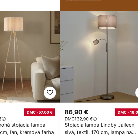
86,90 €
DMC -57,00 €
DMC -46,0
€
DMC
132,90 €
nohá stojacia lampa
Stojacia lampa Lindby Jaileen,
 cm, ľan, krémová farba
sivá, textil, 170 cm, lampa na