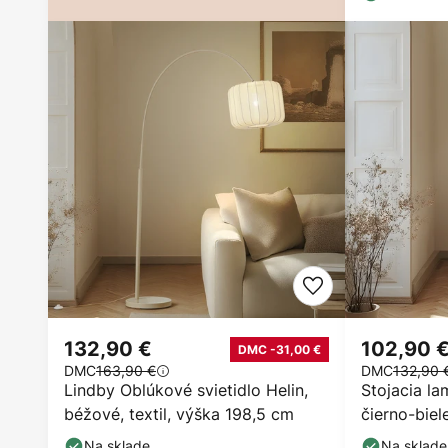
132,90 €
102,90 
DMC -31,00 €
DMC
163,90 €
DMC
132,90 
Lindby Oblúkové svietidlo Helin,
Stojacia la
béžové, textil, výška 198,5 cm
čierno-biel
Na sklade
Na sklade