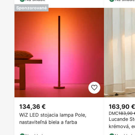
Sponzorované
134,36 €
163,90 
DMC
183,90 
WiZ LED stojacia lampa Pole,
Lucande St
nastaviteľná biela a farba
krémová, eu