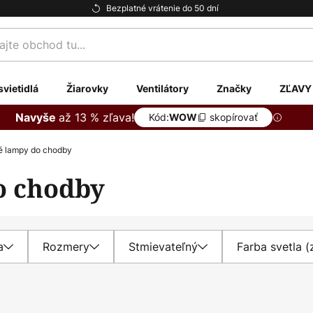
Bezplatné vrátenie do 50 dní
te
svietidlá
Žiarovky
Ventilátory
Značky
ZĽAVY
až 13 % zľava!
Navyše
Kód:
skopírovať
WOW
é lampy do chodby
o chodby
a
Rozmery
Stmievateľný
Farba svetla 