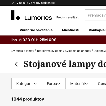
Skip
Viac ako 25 rokov skúseností
to
Prehľadávaj
Content
obchod
tu...
Vnútorné osvetlenie
Miestnosti
Vonkajšie 
Iba
02D 01H 25M 07S
Svietidla a lampy
Interiérové svietidlá
Svietidlá do chodby
Stojanov
Stojanové lampy d
Kategória
Farba
Materiál
Cen
1044 produktov