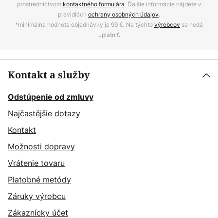
prostredníctvom
kontaktného formulára
. Ďalšie informácie nájdete v
pravidlách
ochrany osobných údajov
.
*minimálna hodnota objednávky je 99 €. Na týchto
výrobcov
sa nedá
uplatniť.
Kontakt a služby
Odstúpenie od zmluvy
Najčastějšie dotazy
Kontakt
Možnosti dopravy
Vrátenie tovaru
Platobné metódy
Záruky výrobcu
Zákaznícky účet