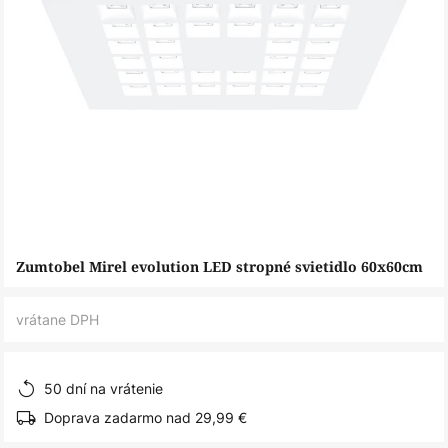
Preskočiť
Zumtobel Mirel evolution LED stropné svietidlo 60x60cm
na
začiatok
vrátane DPH
galérie
obrázkov
50 dní na vrátenie
Doprava zadarmo nad 29,99 €