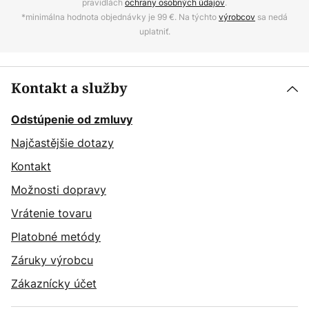
pravidlách
ochrany osobných údajov
.
*minimálna hodnota objednávky je 99 €. Na týchto
výrobcov
sa nedá
uplatniť.
Kontakt a služby
Odstúpenie od zmluvy
Najčastějšie dotazy
Kontakt
Možnosti dopravy
Vrátenie tovaru
Platobné metódy
Záruky výrobcu
Zákaznícky účet