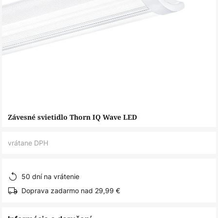
Preskočiť
Závesné svietidlo Thorn IQ Wave LED
na
začiatok
vrátane DPH
galérie
obrázkov
50 dní na vrátenie
Doprava zadarmo nad 29,99 €