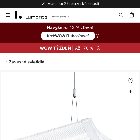
Viac ako 25 rokov skúseností
Skip
to
Content
ať
až 13 % zľava!
Navyše
Kód:
skopírovať
WOW
| Až -70 %
WOW TÝŽDEŇ
Závesné svietidlá
Preskočiť
na
koniec
galérie
obrázkov