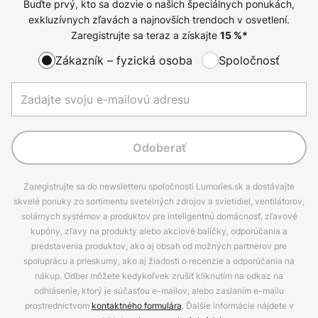
Buďte prvý, kto sa dozvie o našich špeciálnych ponukách,
exkluzívnych zľavách a najnovších trendoch v osvetlení.
Zaregistrujte sa teraz a získajte
15
%*
Zákazník – fyzická osoba
Spoločnosť
Odoberať
Zaregistrujte sa do newsletteru spoločnosti Lumories.sk a dostávajte
skvelé ponuky zo sortimentu svetelných zdrojov a svietidiel, ventilátorov,
solárnych systémov a produktov pre inteligentnú domácnosť, zľavové
kupóny, zľavy na produkty alebo akciové balíčky, odporúčania a
predstavenia produktov, ako aj obsah od možných partnerov pre
spoluprácu a prieskumy, ako aj žiadosti o recenzie a odporúčania na
nákup. Odber môžete kedykoľvek zrušiť kliknutím na odkaz na
odhlásenie, ktorý je súčasťou e-mailov, alebo zaslaním e-mailu
prostredníctvom
kontaktného formulára
. Ďalšie informácie nájdete v