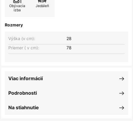
Obývacia
Jedáleň
izba
Rozmery
Výška (v cm):
28
Priemer ( v cm):
78
Viac informácií
Podrobnosti
Na stiahnutie