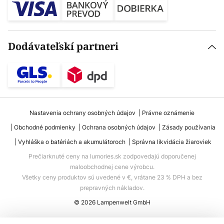
Dodávateľskí partneri
Nastavenia ochrany osobných údajov
Právne oznámenie
Obchodné podmienky
Ochrana osobných údajov
Zásady používania
Vyhláška o batériách a akumulátoroch
Správna likvidácia žiaroviek
Prečiarknuté ceny na lumories.sk zodpovedajú doporučenej
maloobchodnej cene výrobcu.
Všetky ceny produktov sú uvedené v €, vrátane 23 % DPH a bez
prepravných nákladov.
© 2026 Lampenwelt GmbH