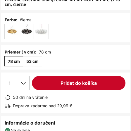
cm, čierne
čierna
Farba:
78 cm
Priemer ( v cm):
78 cm
53 cm
1
Pridať do košíka
50 dní na vrátenie
Doprava zadarmo nad 29,99 €
Informácie o doručení
Na sklade