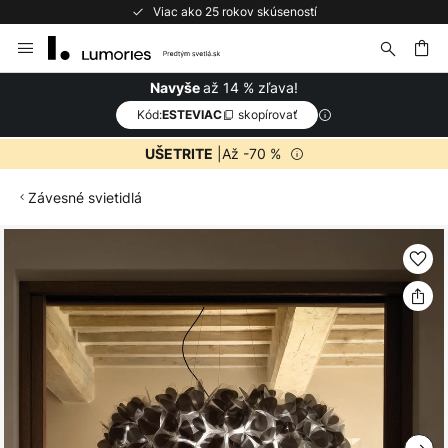
Viac ako 25 rokov skúseností
Skip
to
Content
ať
až 14 % zľava!
Navyše
Kód:
skopírovať
ESTEVIAC
|Až -70 %
UŠETRITE
Závesné svietidlá
Preskočiť
na
koniec
galérie
obrázkov