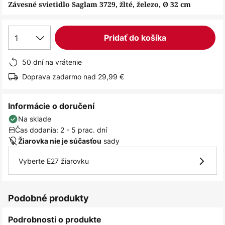
obrázkov
Závesné svietidlo Saglam 3729, žlté, železo, Ø 32 cm
1
Pridať do košíka
50 dní na vrátenie
Doprava zadarmo nad 29,99 €
Informácie o doručení
Na sklade
Čas dodania: 2 - 5 prac. dní
sady
Žiarovka nie je súčasťou
Vyberte E27 žiarovku
Podobné produkty
Podrobnosti o produkte