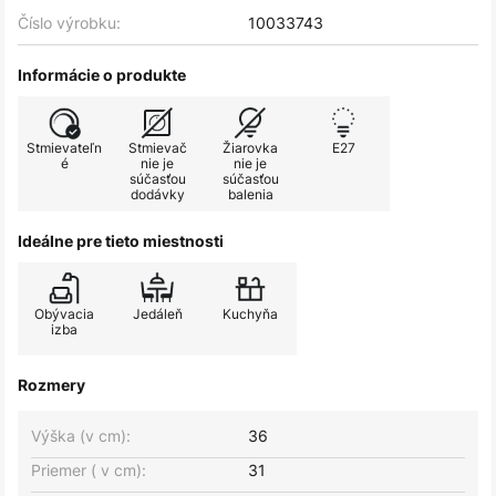
Číslo výrobku:
10033743
Informácie o produkte
Stmievateľn
Stmievač
Žiarovka
E27
é
nie je
nie je
súčasťou
súčasťou
dodávky
balenia
Ideálne pre tieto miestnosti
Obývacia
Jedáleň
Kuchyňa
izba
Rozmery
Výška (v cm):
36
Priemer ( v cm):
31