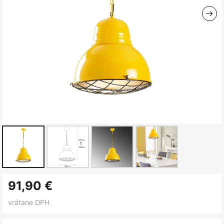
Preskočiť
91,90 €
na
začiatok
vrátane DPH
galérie