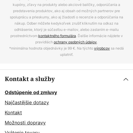
kupóny, zľavy na produkty alebo akciové balíčky, odporúčania a
predstavenia produktov, ako aj obsah od možných partnerov pre
spoluprácu a prieskumy, ako aj žiadosti o recenzie a odporúčania na
nákup. Odber môžete kedykoľvek zrušiť kliknutím na odkaz na
odhlásenie, ktorý je súčasťou e-mailov, alebo zaslaním e-mailu
prostredníctvom
kontaktného formulára
. Ďalšie informácie nájdete v
pravidlách
ochrany osobných údajov
.
*minimálna hodnota objednávky je 99 €. Na týchto
výrobcov
sa nedá
uplatniť.
Kontakt a služby
Odstúpenie od zmluvy
Najčastějšie dotazy
Kontakt
Možnosti dopravy
Vrátenie tovaru