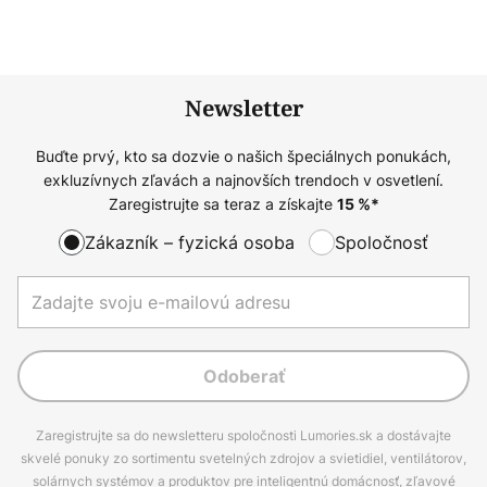
Newsletter
Buďte prvý, kto sa dozvie o našich špeciálnych ponukách,
exkluzívnych zľavách a najnovších trendoch v osvetlení.
Zaregistrujte sa teraz a získajte
15
%*
Zákazník – fyzická osoba
Spoločnosť
Odoberať
Zaregistrujte sa do newsletteru spoločnosti Lumories.sk a dostávajte
skvelé ponuky zo sortimentu svetelných zdrojov a svietidiel, ventilátorov,
solárnych systémov a produktov pre inteligentnú domácnosť, zľavové