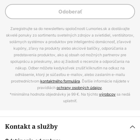
Odoberať
Zaregistrujte sa do newsletteru spoločnosti Lumories.sk a dostávajte
skvelé ponuky zo sortimentu svetelných zdrojov a svietidiel, ventilátorov,
solárnych systémov a produktov pre inteligentnú domácnosť, zľavové
kupóny, zľavy na produkty alebo akciové balíčky, odporúčania a
predstavenia produktov, ako aj obsah od možných partnerov pre
spoluprácu a prieskumy, ako aj žiadosti o recenzie a odporúčania na
nákup. Odber môžete kedykoľvek zrušiť kliknutím na odkaz na
odhlásenie, ktorý je súčasťou e-mailov, alebo zaslaním e-mailu
prostredníctvom
kontaktného formulára
. Ďalšie informácie nájdete v
pravidlách
ochrany osobných údajov
.
*minimálna hodnota objednávky je 99 €. Na týchto
výrobcov
sa nedá
uplatniť.
Kontakt a služby