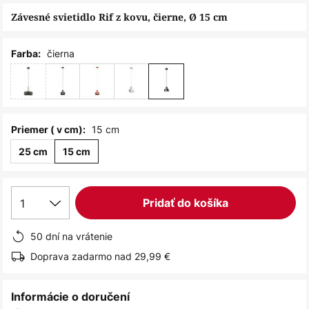
obrázkov
Závesné svietidlo Rif z kovu, čierne, Ø 15 cm
čierna
Farba:
15 cm
Priemer ( v cm):
25 cm
15 cm
1
Pridať do košíka
50 dní na vrátenie
Doprava zadarmo nad 29,99 €
Informácie o doručení