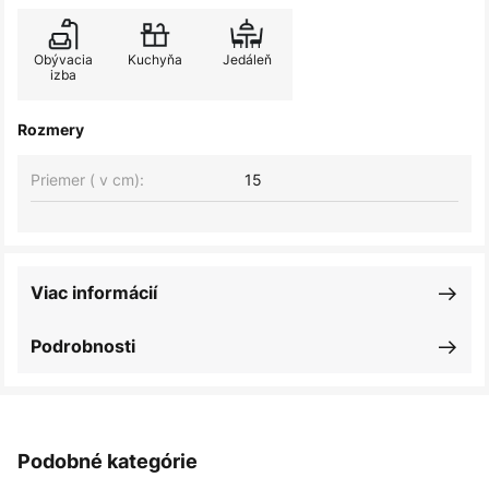
Obývacia
Kuchyňa
Jedáleň
izba
Rozmery
Priemer ( v cm):
15
Viac informácií
Podrobnosti
Podobné kategórie