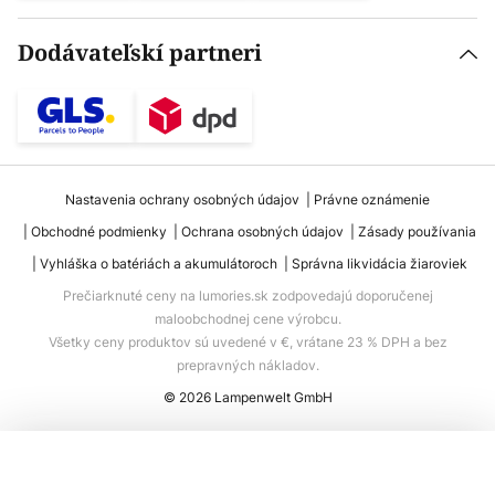
Dodávateľskí partneri
Nastavenia ochrany osobných údajov
Právne oznámenie
Obchodné podmienky
Ochrana osobných údajov
Zásady používania
Vyhláška o batériách a akumulátoroch
Správna likvidácia žiaroviek
Prečiarknuté ceny na lumories.sk zodpovedajú doporučenej
maloobchodnej cene výrobcu.
Všetky ceny produktov sú uvedené v €, vrátane 23 % DPH a bez
prepravných nákladov.
© 2026 Lampenwelt GmbH
Pridať do košíka