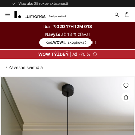
Bezplatné vrátenie do 50 dní
Skip
to
Content
ať
Iba
02D 17H 12M 01S
až 13 % zľava!
Navyše
Kód:
skopírovať
WOW
| Až -70 %
WOW TÝŽDEŇ
Závesné svietidlá
Preskočiť
na
koniec
galérie
obrázkov