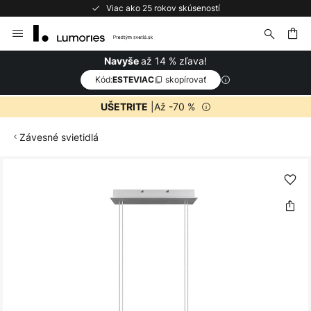
Viac ako 25 rokov skúseností
Skip
to
Content
ať
až 14 % zľava!
Navyše
Kód:
skopírovať
ESTEVIAC
|Až -70 %
UŠETRITE
Závesné svietidlá
Preskočiť
na
koniec
galérie
obrázkov