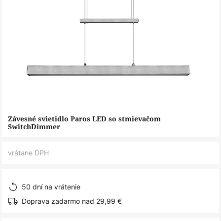
Preskočiť
Závesné svietidlo Paros LED so stmievačom
na
SwitchDimmer
začiatok
galérie
vrátane DPH
obrázkov
50 dní na vrátenie
Doprava zadarmo nad 29,99 €