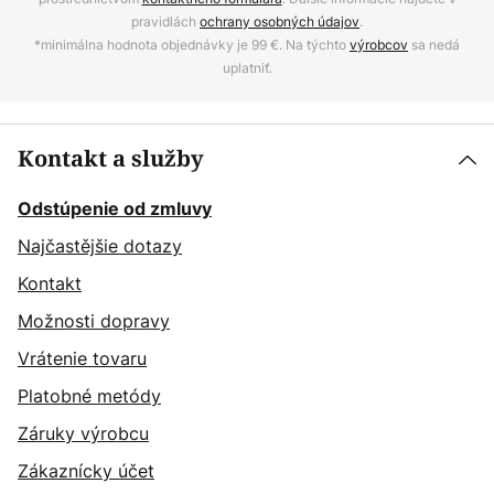
pravidlách
ochrany osobných údajov
.
*minimálna hodnota objednávky je 99 €. Na týchto
výrobcov
sa nedá
uplatniť.
Kontakt a služby
Odstúpenie od zmluvy
Najčastějšie dotazy
Kontakt
Možnosti dopravy
Vrátenie tovaru
Platobné metódy
Záruky výrobcu
Zákaznícky účet