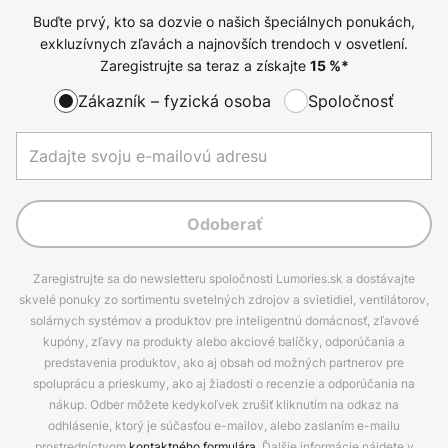
Buďte prvý, kto sa dozvie o našich špeciálnych ponukách,
exkluzívnych zľavách a najnovších trendoch v osvetlení.
Zaregistrujte sa teraz a získajte
15
%*
Zákazník – fyzická osoba
Spoločnosť
Odoberať
Zaregistrujte sa do newsletteru spoločnosti Lumories.sk a dostávajte
skvelé ponuky zo sortimentu svetelných zdrojov a svietidiel, ventilátorov,
solárnych systémov a produktov pre inteligentnú domácnosť, zľavové
kupóny, zľavy na produkty alebo akciové balíčky, odporúčania a
predstavenia produktov, ako aj obsah od možných partnerov pre
spoluprácu a prieskumy, ako aj žiadosti o recenzie a odporúčania na
nákup. Odber môžete kedykoľvek zrušiť kliknutím na odkaz na
odhlásenie, ktorý je súčasťou e-mailov, alebo zaslaním e-mailu
prostredníctvom
kontaktného formulára
. Ďalšie informácie nájdete v