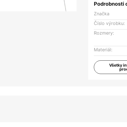
Podrobnosti 
Značka
Číslo výrobku:
Rozmery:
Materiál:
Všetky i
pro