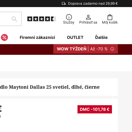
Doprava zadarmo nad 29,99 €
Hľadať
Služby
Prihlásiť sa
Môj košík
Firemní zákazníci
OUTLET
Ďalšie
| Až -70 %
WOW TÝŽDEŇ
dlo Maytoni Dallas 25 svetiel, dlhé, čierne
€
DMC -101,78 €