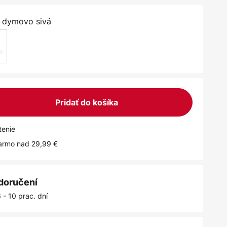
/ dymovo sivá
Pridať do košíka
tenie
armo nad 29,99 €
 doručení
 - 10 prac. dní