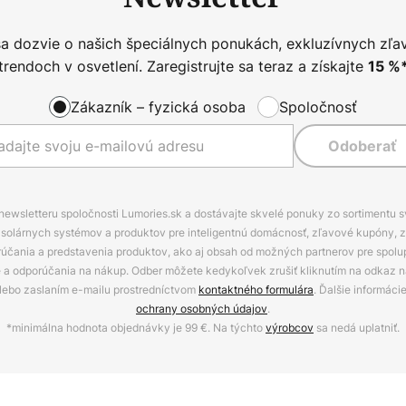
sa dozvie o našich špeciálnych ponukách, exkluzívnych zľa
trendoch v osvetlení. Zaregistrujte sa teraz a získajte
15
%
Zákazník – fyzická osoba
Spoločnosť
Odoberať
 newsletteru spoločnosti Lumories.sk a dostávajte skvelé ponuky zo sortimentu 
ov, solárnych systémov a produktov pre inteligentnú domácnosť, zľavové kupóny, 
rúčania a predstavenia produktov, ako aj obsah od možných partnerov pre spolu
ie a odporúčania na nákup. Odber môžete kedykoľvek zrušiť kliknutím na odkaz na
alebo zaslaním e-mailu prostredníctvom
kontaktného formulára
. Ďalšie informáci
ochrany osobných údajov
.
*minimálna hodnota objednávky je 99 €. Na týchto
výrobcov
sa nedá uplatniť.