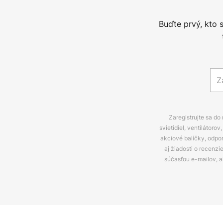
Buďte prvý, kto 
Zaregistrujte sa do
svietidiel, ventilátor
akciové balíčky, odpo
aj žiadosti o recenz
súčasťou e-mailov, 