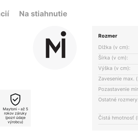
cií
Na stiahnutie
Rozmer
Dlžka (v cm):
Šírka (v cm):
Výška (v cm):
Zavesenie max. (
Pozastavenie min
Ostatné rozmery
Maytoni – až 5
rokov záruky
Čistá hmotnosť (
(pozri údaje
výrobcu)