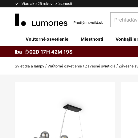
Skip
Viac ako 25 rokov skúseností
to
Prehľadávaj
Content
obchod
tu...
Vnútorné osvetlenie
Miestnosti
Vonkajšie 
Iba
02D 17H 42M 18S
Svietidla a lampy
Vnútorné osvetlenie
Závesné svietidlá
Závesné svi
Preskočiť
na
koniec
galérie
obrázkov