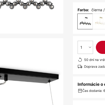
čierna 
Farba:
1
50 dní na vrá
Doprava zad
Informácie o
Čas dodania: 6