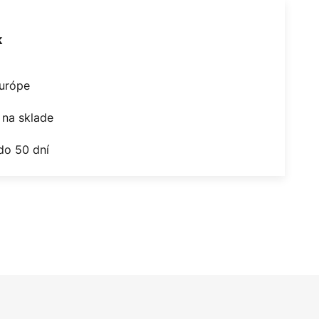
k
Európe
na sklade
do 50 dní