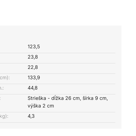
123,5
23,8
22,8
cm):
133,9
.:
44,8
:
Strieška - dĺžka 26 cm, šírka 9 cm,
výška 2 cm
kg):
4,3