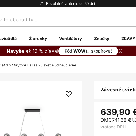
Bezplatné vrátenie do 50 dní
te
svietidlá
Žiarovky
Ventilátory
Značky
ZĽAVY
až 13 % zľava!
Navyše
Kód:
skopírovať
WOW
etidlo Maytoni Dallas 25 svetiel, dlhé, čierne
Závesné svieti
639,90 
DMC
741,68 €
vrátane DPH