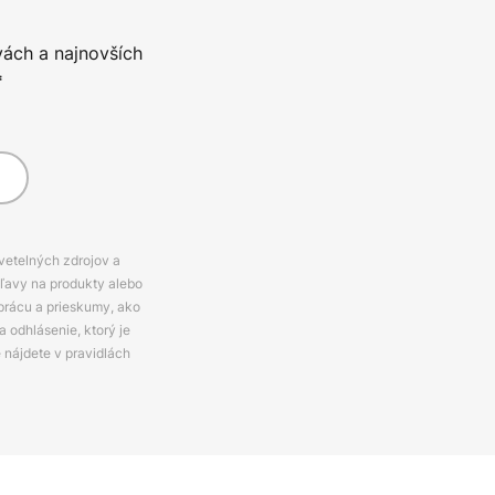
vách a najnovších
*
svetelných zdrojov a
zľavy na produkty alebo
prácu a prieskumy, ako
 odhlásenie, ktorý je
e nájdete v pravidlách