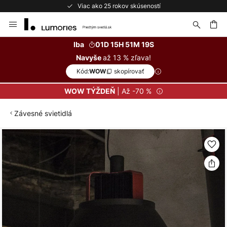
Viac ako 25 rokov skúseností
Skip
to
Content
ať
Iba
01D 15H 51M 19S
až 13 % zľava!
Navyše
Kód:
skopírovať
WOW
| Až -70 %
WOW TÝŽDEŇ
Závesné svietidlá
Preskočiť
na
koniec
galérie
obrázkov