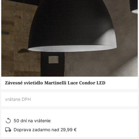
Preskočiť
Závesné svietidlo Martinelli Luce Condor LED
na
začiatok
vrátane DPH
galérie
obrázkov
50 dní na vrátenie
Doprava zadarmo nad 29,99 €