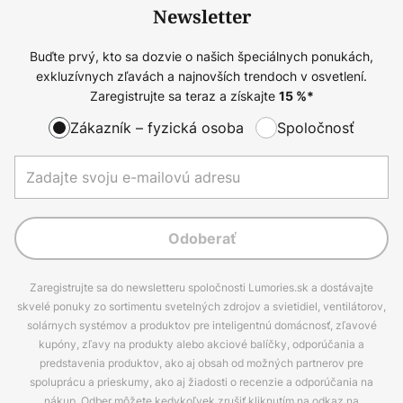
Newsletter
Buďte prvý, kto sa dozvie o našich špeciálnych ponukách,
exkluzívnych zľavách a najnovších trendoch v osvetlení.
Zaregistrujte sa teraz a získajte
15
%*
Zákazník – fyzická osoba
Spoločnosť
Odoberať
Zaregistrujte sa do newsletteru spoločnosti Lumories.sk a dostávajte
skvelé ponuky zo sortimentu svetelných zdrojov a svietidiel, ventilátorov,
solárnych systémov a produktov pre inteligentnú domácnosť, zľavové
kupóny, zľavy na produkty alebo akciové balíčky, odporúčania a
predstavenia produktov, ako aj obsah od možných partnerov pre
spoluprácu a prieskumy, ako aj žiadosti o recenzie a odporúčania na
nákup. Odber môžete kedykoľvek zrušiť kliknutím na odkaz na