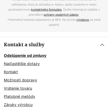
odhlásenie, ktorý je súčasťou e-mailov, alebo zaslaním e-mailu
prostredníctvom
kontaktného formulára
. Ďalšie informácie nájdete v
pravidlách
ochrany osobných údajov
.
*minimálna hodnota objednávky je 99 €. Na týchto
výrobcov
sa nedá
uplatniť.
Kontakt a služby
Odstúpenie od zmluvy
Najčastějšie dotazy
Kontakt
Možnosti dopravy
Vrátenie tovaru
Platobné metódy
Záruky výrobcu