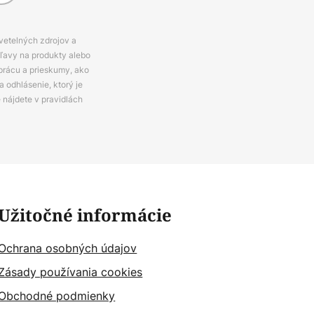
svetelných zdrojov a
zľavy na produkty alebo
prácu a prieskumy, ako
 odhlásenie, ktorý je
e nájdete v pravidlách
Užitočné informácie
Ochrana osobných údajov
Zásady používania cookies
Obchodné podmienky