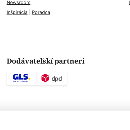
Newsroom
Inšpirácia
|
Poradca
Dodávateľskí partneri