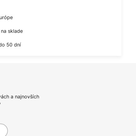
Európe
na sklade
do 50 dní
vách a najnovších
*