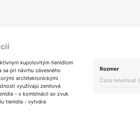
cií
aktívnym kupolovitým tienidlom
Rozmer
a sa pri návrhu závesného
ktorými architektonickými
Čistá hmotnosť (
stností využívajú zenitové
ienidla - v kombinácii so zvuk
u tienidla - vytvára
vietidlo Farel dokonale hodí do
 prostredí. Vnútorná strana
 mierne vrúbkovaná, čo v
ytvára atraktívny chiaroscuro