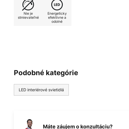
efekt. So svietidlom Farel, ktoré j
harmonické osvetlenie stola, sa D
Nie je
Energeticky
šikovne realizovať svoju filozofiu
stmievateľné
efektívne a
odolné
produktov na každodenné použiti
Podobné kategórie
LED interiérové svietidlá
Máte záujem o konzultáciu?