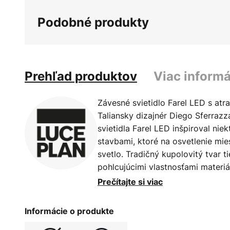
galérie
Podobné produkty
obrázkov
Prehľad produktov
Viac informá
Závesné svietidlo Farel LED s atr
Taliansky dizajnér Diego Sferrazz
svietidla Farel LED inšpiroval nie
stavbami, ktoré na osvetlenie mie
svetlo. Tradičný kupolovitý tvar t
pohlcujúcimi vlastnosťami materiál
minimalistický efekt, a preto sa s
Prečítajte si viac
najrôznejších moderných obytných
tienidla potiahnutého textilom je
Informácie o produkte
kombinácii s vyžarovaním svetla v