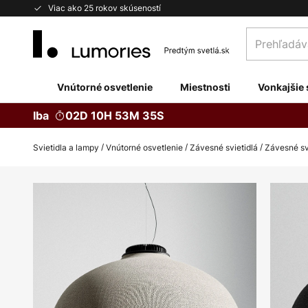
Skip
Viac ako 25 rokov skúseností
to
Prehľadávaj
Content
obchod
tu...
Vnútorné osvetlenie
Miestnosti
Vonkajšie 
Iba
02D 10H 53M 34S
Svietidla a lampy
Vnútorné osvetlenie
Závesné svietidlá
Závesné sv
Preskočiť
na
koniec
galérie
obrázkov