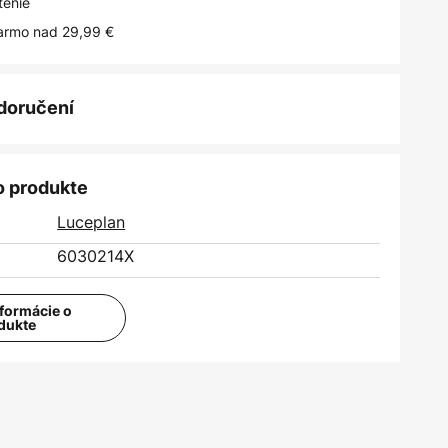
tenie
armo nad 29,99 €
 doručení
o produkte
Luceplan
6030214X
nformácie o
dukte