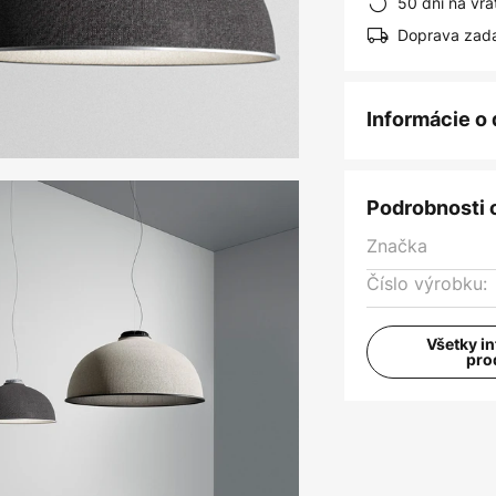
50 dní na vrá
Doprava zad
Informácie o
Podrobnosti 
Značka
Číslo výrobku:
Všetky i
pro