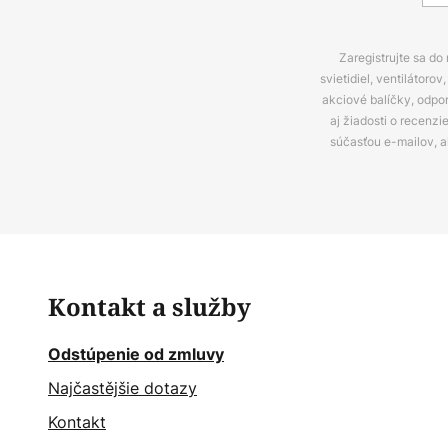
Zaregistrujte sa do
svietidiel, ventilátor
akciové balíčky, odpo
aj žiadosti o recenz
súčasťou e-mailov, 
Kontakt a služby
Odstúpenie od zmluvy
Najčastějšie dotazy
Kontakt