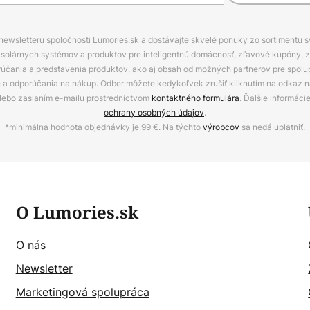
 newsletteru spoločnosti Lumories.sk a dostávajte skvelé ponuky zo sortimentu 
ov, solárnych systémov a produktov pre inteligentnú domácnosť, zľavové kupóny, 
rúčania a predstavenia produktov, ako aj obsah od možných partnerov pre spolu
ie a odporúčania na nákup. Odber môžete kedykoľvek zrušiť kliknutím na odkaz na
alebo zaslaním e-mailu prostredníctvom
kontaktného formulára
. Ďalšie informáci
ochrany osobných údajov
.
*minimálna hodnota objednávky je 99 €. Na týchto
výrobcov
sa nedá uplatniť.
O Lumories.sk
O nás
Newsletter
Marketingová spolupráca