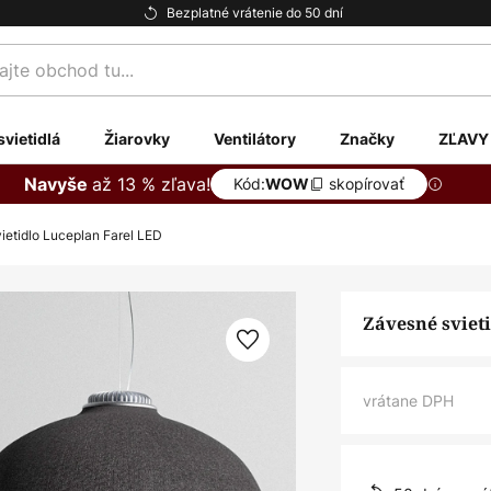
Bezplatné vrátenie do 50 dní
te
svietidlá
Žiarovky
Ventilátory
Značky
ZĽAVY
až 13 % zľava!
Navyše
Kód:
skopírovať
WOW
ietidlo Luceplan Farel LED
Závesné sviet
vrátane DPH