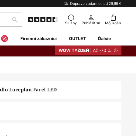
Doprava zadarmo nad 29,99 €
Hľadať
Služby
Prihlásiť sa
Môj košík
Firemní zákazníci
OUTLET
Ďalšie
| Až -70 %
WOW TÝŽDEŇ
idlo Luceplan Farel LED