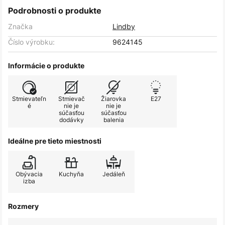
Podrobnosti o produkte
Značka
Lindby
Číslo výrobku:
9624145
Informácie o produkte
Stmievateľn
Stmievač
Žiarovka
E27
é
nie je
nie je
súčasťou
súčasťou
dodávky
balenia
Ideálne pre tieto miestnosti
Obývacia
Kuchyňa
Jedáleň
izba
Rozmery