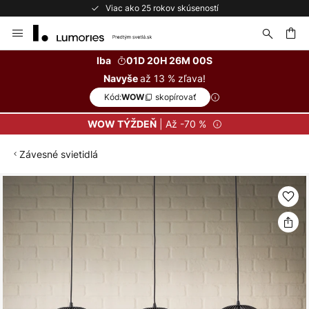
Viac ako 25 rokov skúseností
Skip
to
Content
ať
Iba
01D 20H 25M 59S
až 13 % zľava!
Navyše
Kód:
skopírovať
WOW
| Až -70 %
WOW TÝŽDEŇ
Závesné svietidlá
Preskočiť
na
koniec
galérie
obrázkov