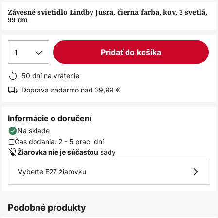
obrázkov
Závesné svietidlo Lindby Jusra, čierna farba, kov, 3 svetlá,
99 cm
1
Pridať do košíka
50 dní na vrátenie
Doprava zadarmo nad 29,99 €
Informácie o doručení
Na sklade
Čas dodania: 2 - 5 prac. dní
sady
Žiarovka nie je súčasťou
Vyberte E27 žiarovku
Podobné produkty