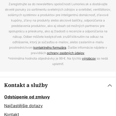
Zaregistrujte sa do newsletteru spoločnosti Lumories.sk a dostávajte
skvelé ponuky zo sortimentu svetelných zdrojov a svietidiel, ventilátorov,
solárnych systémov a produktov pre inteligentnú domácnosť, zľavové
kupóny, zľavy na produkty alebo akciové balíčky, odporúčania a
predstavenia produktov, ako aj obsah od možných partnerov pre
spoluprácu a prieskumy, ako aj žiadosti o recenzie a odporúčania na
nákup. Odber môžete kedykoľvek zrušiť kliknutím na odkaz na
odhlásenie, ktorý je súčasťou e-mailov, alebo zaslaním e-mailu
prostredníctvom
kontaktného formulára
. Ďalšie informácie nájdete v
pravidlách
ochrany osobných údajov
.
*minimálna hodnota objednávky je 99 €. Na týchto
výrobcov
sa nedá
uplatniť.
Kontakt a služby
Odstúpenie od zmluvy
Najčastějšie dotazy
Kontakt