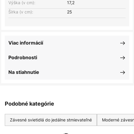
Výška (v cm):
17,2
Šírka (v cm):
25
Viac informácií
Podrobnosti
Na stiahnutie
Podobné kategórie
Závesné svietidlá do jedálne stmievateľné
Moderné závesn